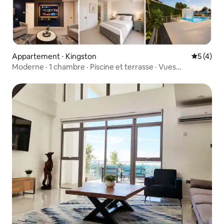
Appartement ⋅ Kingston
Évaluatio
5 (4)
Moderne · 1 chambre · Piscine et terrasse · Vues
panoramiques