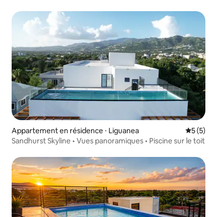
3 chambres
Appartement en résidence ⋅ Liguanea
Évaluatio
5 (5)
Sandhurst Skyline • Vues panoramiques • Piscine sur le toit