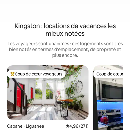
Kingston : locations de vacances les
mieux notées
Les voyageurs sont unanimes : ces logements sont très
bien notés en termes d'emplacement, de propreté et
plus encore.
Coup de cœur voyageurs
Coup de cœur vo
Coups de cœur voyageurs les plus appréciés
Coup de cœur vo
Cabane ⋅ Liguanea
Évaluation moyenne sur la base 
4,96 (271)