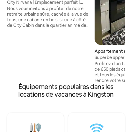
City Nirvana | Emplacement parfait |
Détendez-vous et profitez
Nous vous invitons à profiter de notre
retraite urbaine sûre, cachée à la vue de
tous, une cabane en bois, située à côté
de City Cabin dans le quartier animé de
Liguanea. Reconnectez avec la nature,
profitez d'une vue imprenable sur la
montagne, flânez dans notre jardin
verdoyant et écoutez les oiseaux le jour
Appartement en r
et les créatures la nuit. La base idéale
⋅ Kingston
Superbe apparteme
pour explorer le musée Bob Marley,
piscine et vue imp
Profitez d'un tou
Devon House, les restaurants, les cafés,
du soleil
de 650 pieds carr
les magasins, les supermarchés, certains
et tous les équi
accessibles à pied, d'autres à quelques
rendre votre séjou
minutes en voiture. Bienvenue, soyez
Équipements populaires dans les
tranquille et relaxant. L'espace 
notre invité, nous serions ravis de vous
d'une chambre prin
accueillir !
locations de vacances à Kingston
bains privative et
parfait pour un ve
un café le matin. 
équipées de climat
commande vocale.
entièrement compa
vous donne la possi