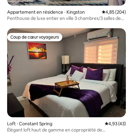
Appartement en résidence ⋅ Kingston
Évaluation moy
4,85 (204)
Penthouse de luxe entier en ville 3 chambres/3 salles de
bain
Coup de cœur voyageurs
Coup de cœur voyageurs
Loft ⋅ Constant Spring
Évaluation mo
4,93 (43)
Élégant loft haut de gamme en copropriété de