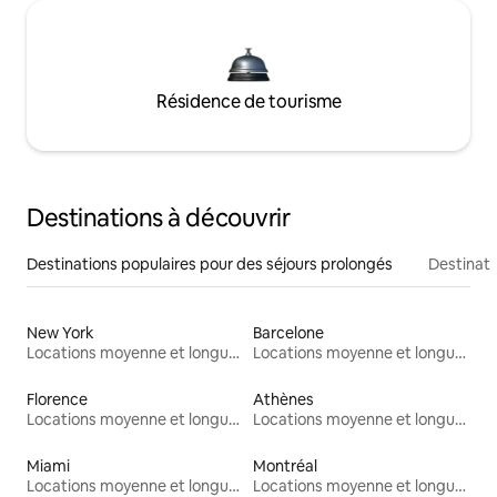
Résidence de tourisme
Destinations à découvrir
Destinations populaires pour des séjours prolongés
Destinati
New York
Barcelone
Locations moyenne et longue durée
Locations moyenne et longue durée
Florence
Athènes
Locations moyenne et longue durée
Locations moyenne et longue durée
Miami
Montréal
Locations moyenne et longue durée
Locations moyenne et longue durée