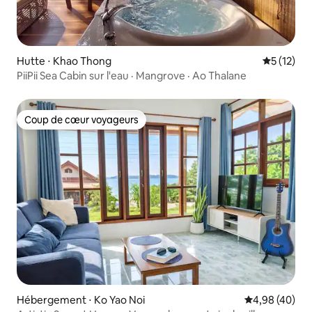
Hutte ⋅ Khao Thong
Évaluation
5 (12)
PiiPii Sea Cabin sur l'eau · Mangrove · Ao Thalane
Coup de cœur voyageurs
Coup de cœur voyageurs
Hébergement ⋅ Ko Yao Noi
Évaluation mo
4,98 (40)