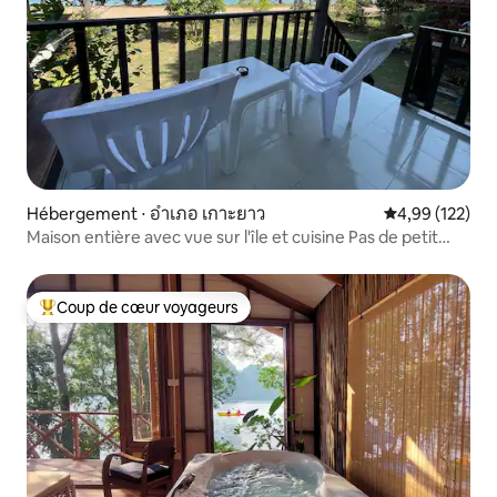
Hébergement ⋅ อำเภอ เกาะยาว
Évaluation moy
4,99 (122)
Maison entière avec vue sur l'île et cuisine Pas de petit
déjeuner
Coup de cœur voyageurs
Coups de cœur voyageurs les plus appréciés