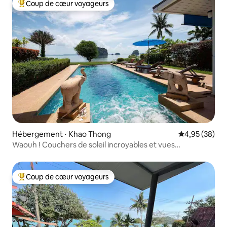
Coup de cœur voyageurs
Coups de cœur voyageurs les plus appréciés
Hébergement ⋅ Khao Thong
Évaluation mo
4,95 (38)
Waouh ! Couchers de soleil incroyables et vues
imprenables sur la mer !
Coup de cœur voyageurs
Coups de cœur voyageurs les plus appréciés