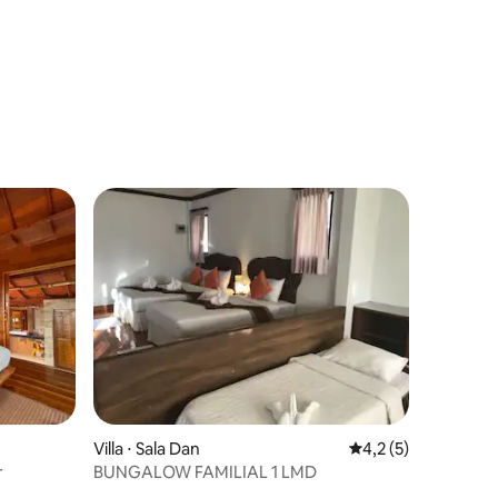
ntaires : 4,37 sur 5
Villa ⋅ Sala Dan
Évaluation moyenne 
4,2 (5)
r
BUNGALOW FAMILIAL 1 LMD