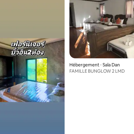
Hébergement ⋅ Sala Dan
FAMILLE BUNGLOW 2 LMD
ur la base de 12 commentaires : 4,5 sur 5