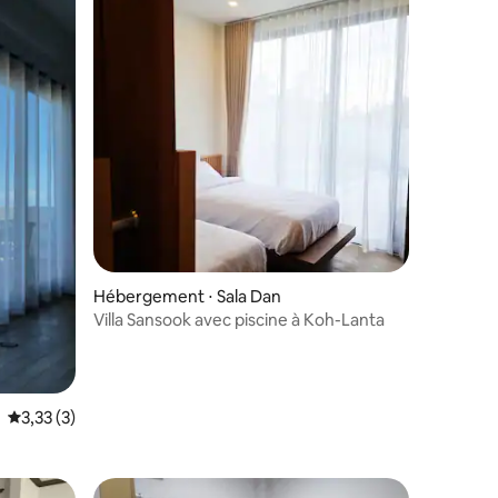
Hébergement ⋅ Sala Dan
Villa Sansook avec piscine à Koh-Lanta
ntaires : 2,75 sur 5
Évaluation moyenne sur la base de 3 commentaires : 3,33 sur 5
3,33 (3)