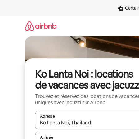
Aller
Certai
directement
au
contenu
Ko Lanta Noi : locations
de vacances avec jacuzz
Trouvez et réservez des locations de vacance
uniques avec jacuzzi sur Airbnb
Adresse
Lorsque les résultats s'affichent, utilisez les flèc
Arrivée