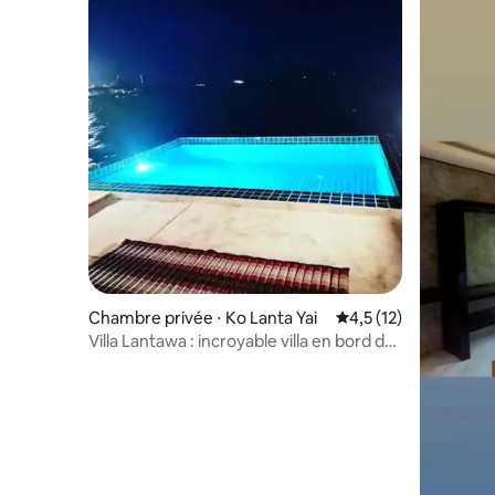
Chambre privée ⋅ Ko Lanta Yai
Évaluation moyenne s
4,5 (12)
Villa Lantawa : incroyable villa en bord de
mer avec piscine