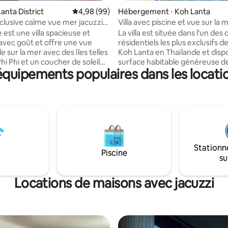
Lanta District
Évaluation moyenne sur la base de 99 commen
4,98 (99)
Hébergement ⋅ Koh Lanta
exclusive calme vue mer jacuzzi
Villa avec piscine et vue sur la 
280 m² avec 4 chambres
e est une villa spacieuse et
La villa est située dans l'un des 
vec goût et offre une vue
résidentiels les plus exclusifs de 
 sur la mer avec des îles telles
Koh Lanta en Thaïlande et disp
i Phi et un coucher de soleil
surface habitable généreuse d
équipements populaires dans les locati
e. Dans un endroit très calme,
avec un grand terrain privé. Le 
ulement 5 minutes de la grande
se trouve sur une colline au-de
ng Beach. La villa offre deux
belle plage de Klong Khong. Un
 et une cuisine moderne avec
privée et une terrasse de pisci
a mer, un grand salon et une
construites en janvier 2020, sur 
rrasse privée avec jacuzzi. La
terrasse de la piscine, il y a 6 ch
bitable est d'env. 100 m² +
longues, douche extérieure, ta
terrasse. Une PISCINE avec
manger et vue imprenable sur l
Stationn
 contre-courant peut être
Piscine
su
ans la maison derrière.
Locations de maisons avec jacuzzi