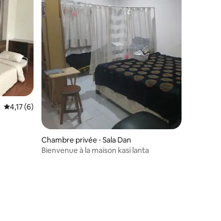
Évaluation moyenne sur la base de 6 commentaires : 4,17 sur 5
4,17 (6)
Chambre privée ⋅ Sala Dan
Bienvenue à la maison kasi lanta