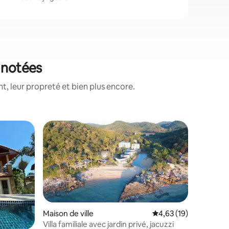
x notées
, leur propreté et bien plus encore.
Villa ⋅ Ko
Coup de
Coup de
Villas de
Just a f
Beach an
Beach, Pu
rooms an
resort. G
on-site parking. Pute
minute dr
Maison de ville
Évaluation moyenne su
4,63 (19)
and a 15
Villa familiale avec jardin privé, jacuzzi