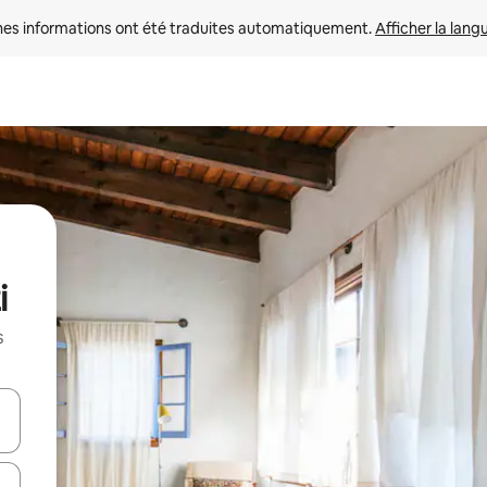
nes informations ont été traduites automatiquement. 
Afficher la lang
i
s
hes vers le haut et vers le bas pour les parcourir ou en appuyant et en fai