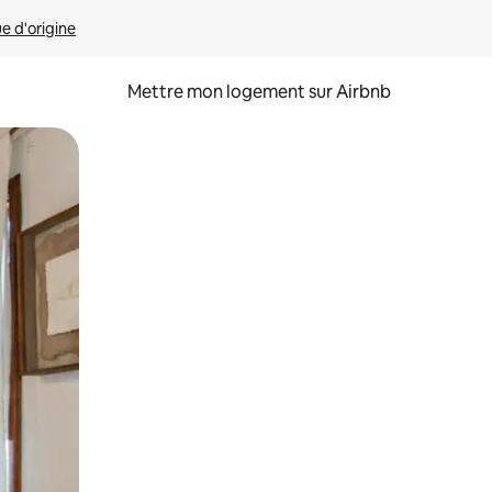
ue d'origine
Mettre mon logement sur Airbnb
sant glisser.