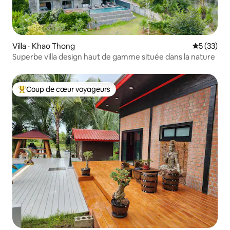
Villa ⋅ Khao Thong
Évaluation
5 (33)
Superbe villa design haut de gamme située dans la nature
Coup de cœur voyageurs
Coups de cœur voyageurs les plus appréciés