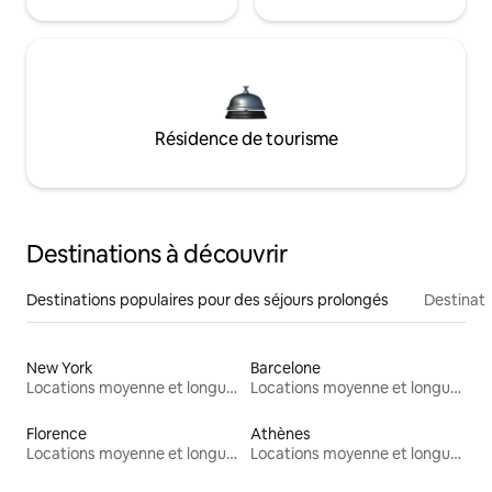
Résidence de tourisme
Destinations à découvrir
Destinations populaires pour des séjours prolongés
Destinati
New York
Barcelone
Locations moyenne et longue durée
Locations moyenne et longue durée
Florence
Athènes
Locations moyenne et longue durée
Locations moyenne et longue durée