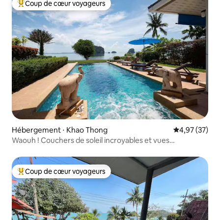
Coup de cœur voyageurs
Coups de cœur voyageurs les plus appréciés
Hébergement ⋅ Khao Thong
Évaluation mo
4,97 (37)
Waouh ! Couchers de soleil incroyables et vues
imprenables sur la mer !
Coup de cœur voyageurs
Coups de cœur voyageurs les plus appréciés