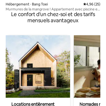
Hébergement ⋅ Bang Toei
Évaluation mo
4,96 (25)
Murmures de la mangrove ! Appartement avec piscine et
Le confort d'un chez-soi et des tarifs
salle de fitness
mensuels avantageux
Locations entièrement
Nomades num