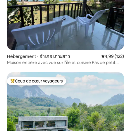
Hébergement ⋅ อำเภอ เกาะยาว
Évaluation moy
4,99 (122)
Maison entière avec vue sur l'île et cuisine Pas de petit
déjeuner
Coup de cœur voyageurs
Coups de cœur voyageurs les plus appréciés