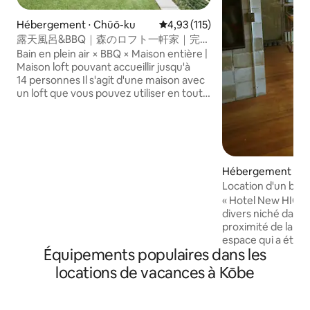
Hébergement ⋅ Chūō-ku
Évaluation moyenne sur la base 
4,93 (115)
露天風呂&BBQ｜森のロフト一軒家｜完全
貸切・14名OK
Bain en plein air × BBQ × Maison entière |
Maison loft pouvant accueillir jusqu'à
14 personnes Il s'agit d'une maison avec
un loft que vous pouvez utiliser en toute
intimité. Il peut accueillir jusqu'à
14 personnes, et il n'y a pas de partage
avec d'autres voyageurs ou le
personnel.Les familles, les groupes et les
amis peuvent se détendre sans se
Hébergement ⋅ C
soucier de l'environnement. Nous
sommes affiliés à l'Inari Chaya BBQ
Location d'un bât
Square, qui se trouve à quelques pas
minutes de la gar
« Hotel New HIOK » Un vieux bâtim
seulement. Vous pouvez profiter d'un
pour les séjours 
divers niché dans le
barbecue à un excellent prix de
près du château d
proximité de la gar
1 100 yens par personne. (Charbon,
complète/Lave-lin
espace qui a été ru
cuisinière, pinces inclus/les voyageurs
Équipements populaires dans les
artistique
utilisé pendant longtemps
apportent leurs propres ingrédients)
vue, j'ai senti le p
locations de vacances à Kōbe
Prise en charge et retour disponibles À
l'endroit où j'ai t
l'arrivée et au départ ・ Gare de
Nishimura, un « gr
Motomachi ・ Station de métro
régénération de 