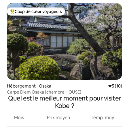
de la station Hankyu Hanakuma / Recommandée pour les
séjours de longue durée
Coup de cœur voyageurs
Coups de cœur voyageurs les plus appréciés
Hébergement ⋅ Osaka
Évaluation
5 (10)
Carpe Diem Osaka (chambre HOUSE)
Quel est le meilleur moment pour visiter
Kōbe ?
Mois
Prix moyen
Temp. moy.