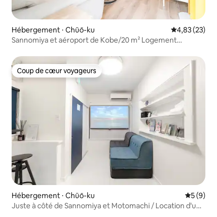
Hébergement ⋅ Chūō-ku
Évaluation mo
4,83 (23)
Sannomiya et aéroport de Kobe/20 m² Logement
entier/Idéal pour 2
Coup de cœur voyageurs
Coup de cœur voyageurs
Hébergement ⋅ Chūō-ku
Évaluatio
5 (9)
Juste à côté de Sannomiya et Motomachi / Location d'une
maison individuelle de deux étages / À 10 minutes à pied