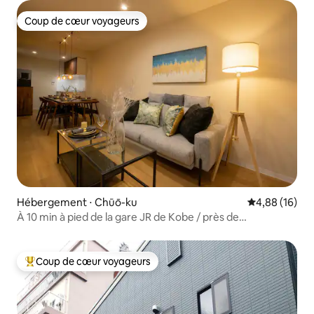
Coup de cœur voyageurs
Coup de cœur voyageurs
Hébergement ⋅ Chūō-ku
Évaluation mo
4,88 (16)
À 10 min à pied de la gare JR de Kobe / près de
Kobe Harborland
Coup de cœur voyageurs
Coups de cœur voyageurs les plus appréciés