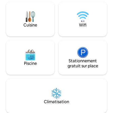
municipale Kenchomae Nous viendrons
basé à Kobe. Le « Artistic Hotel to Stay »,
vous chercher et vous déposerons
qu'ils ont créé av
gratuitement. Chambre et installations
urbaine secrète »,
2 chambres de style occidental
août 2023. La superficie totale est de
1 chambre de style japonais ・ 2
93.Rénové un imme
Cuisine
Wifi
chambres loft ・ Salon spacieux
étages. * La partie
Entièrement équipé avec cuisine ・ Bain
3e étage, et sur le toit En ra
intérieur + bain en plein air Toilettes :
l'espace de vie a
2 intérieures/1 extérieure En outre, le
la structure sépa
lave-linge et le sèche-linge sont
troisième étage, il
disponibles gratuitement. Autres
manière spacieuse 
éléments ・ Langues prises en charge :
que pour les famill
japonais, anglais, chinois, taïwanais ・
Stationnement
L'intérieur utilise
Piscine
Animaux acceptés (jusqu'à 3) * Seuls
l'espace ouvert av
gratuit sur place
les petits chiens sont admis à l'intérieur
retiré.L'extérieur
* 3 000 yens par animal de compagnie
élégant inimaginab
Situé dans un endroit où vous pourrez
sensibilité. Il y a aussi une cuisine
profiter à la fois de la nature et de la ville,
insulaire avec un
Parfait pour les grands groupes, les
également l'endroit
séjours longue durée et les animaux de
événements. Notamment, l'espace
compagnie.
ouvert sur le toit d
Climatisation
noté.Merveilleux 
surplombant l'agitat