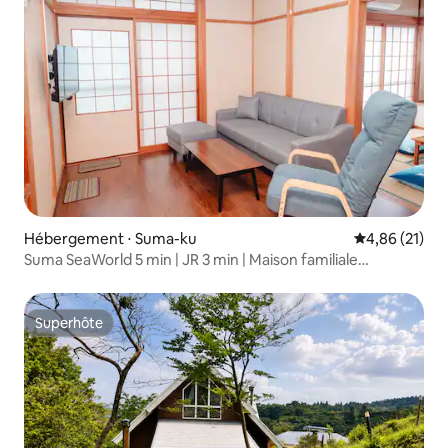
Hébergement ⋅ Suma-ku
Évaluation mo
4,86 (21)
Suma SeaWorld 5 min | JR 3 min | Maison familiale
3 chambres
Superhôte
Superhôte