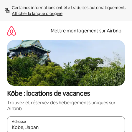
Aller
Certaines informations ont été traduites automatiquement. 
directement
Afficher la langue d'origine
au
contenu
Mettre mon logement sur Airbnb
Kōbe : locations de vacances
Trouvez et réservez des hébergements uniques sur
Airbnb
Adresse
Lorsque les résultats s'affichent, utilisez les flèches vers le hau