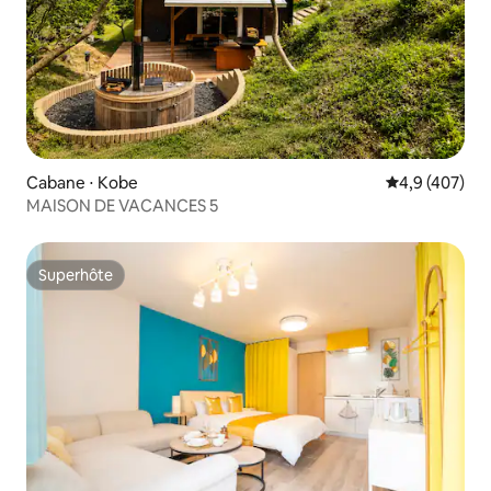
Cabane ⋅ Kobe
Évaluation mo
4,9 (407)
MAISON DE VACANCES 5
Superhôte
Superhôte