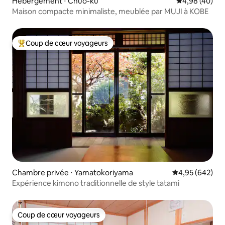
Hébergement ⋅ Chūō-ku
Évaluation mo
4,98 (40)
Maison compacte minimaliste, meublée par MUJI à KOBE
Coup de cœur voyageurs
Coups de cœur voyageurs les plus appréciés
Chambre privée ⋅ Yamatokoriyama
Évaluation moy
4,95 (642)
Expérience kimono traditionnelle de style tatami
Coup de cœur voyageurs
Coup de cœur voyageurs