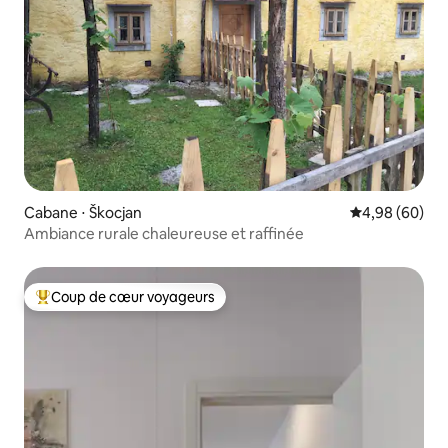
Cabane ⋅ Škocjan
Évaluation mo
4,98 (60)
Ambiance rurale chaleureuse et raffinée
Coup de cœur voyageurs
Coups de cœur voyageurs les plus appréciés