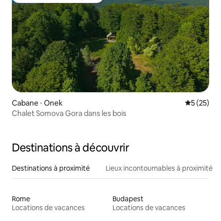
Coup de cœur voyageurs
Cabane ⋅ Onek
Évaluation
5 (25)
Chalet Somova Gora dans les bois
Destinations à découvrir
Destinations à proximité
Lieux incontournables à proximité
Rome
Budapest
Locations de vacances
Locations de vacances