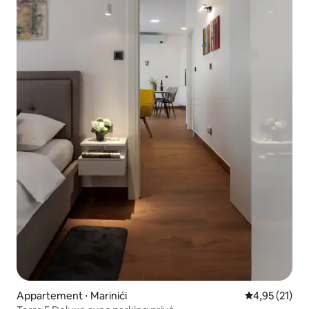
Appartement ⋅ Marinići
Évaluation mo
4,95 (21)