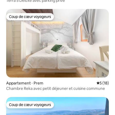
Terra 5 Deluxe avec parking privé
Coup de cœur voyageurs
Coup de cœur voyageurs
Appartement ⋅ Prem
Évaluation
5 (18)
Chambre Reka avec petit déjeuner et cuisine commune
Coup de cœur voyageurs
Coup de cœur voyageurs