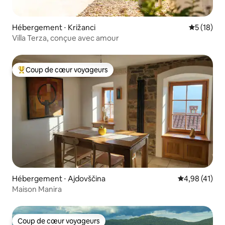
Hébergement ⋅ Križanci
Évaluation
5 (18)
Villa Terza, conçue avec amour
Coup de cœur voyageurs
Coups de cœur voyageurs les plus appréciés
Hébergement ⋅ Ajdovščina
Évaluation mo
4,98 (41)
Maison Manira
Coup de cœur voyageurs