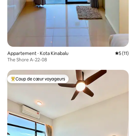
Appartement ⋅ Kota Kinabalu
Évaluatio
5 (11)
The Shore A-22-08
Coup de cœur voyageurs
Coups de cœur voyageurs les plus appréciés