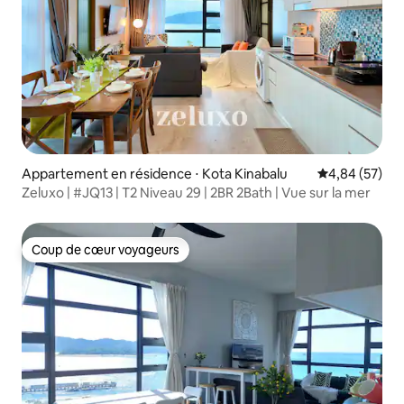
Appartement en résidence ⋅ Kota Kinabalu
Évaluation mo
4,84 (57)
Zeluxo | #JQ13 | T2 Niveau 29 | 2BR 2Bath | Vue sur la mer
Coup de cœur voyageurs
Coup de cœur voyageurs