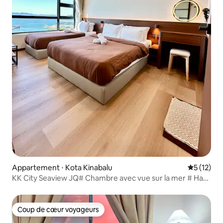
Appartement ⋅ Kota Kinabalu
Évaluation
5 (12)
KK City Seaview JQ# Chambre avec vue sur la mer # Haut
de gamme # Machine à laver # Distributeur d'eau # À
côté du quai # Rue Gaya - T120
Coup de cœur voyageurs
Coup de cœur voyageurs