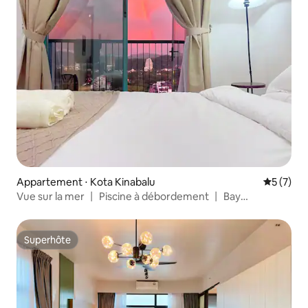
Appartement ⋅ Kota Kinabalu
Évaluatio
5 (7)
Vue sur la mer 丨 Piscine à débordement 丨 Bay
Suites_HG3
Superhôte
Superhôte