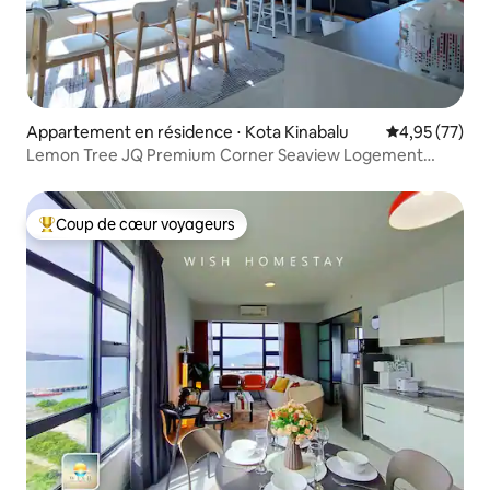
Appartement en résidence ⋅ Kota Kinabalu
Évaluation mo
4,95 (77)
Lemon Tree JQ Premium Corner Seaview Logement
d'angle avec vue sur la mer, près du quai
Coup de cœur voyageurs
Coups de cœur voyageurs les plus appréciés