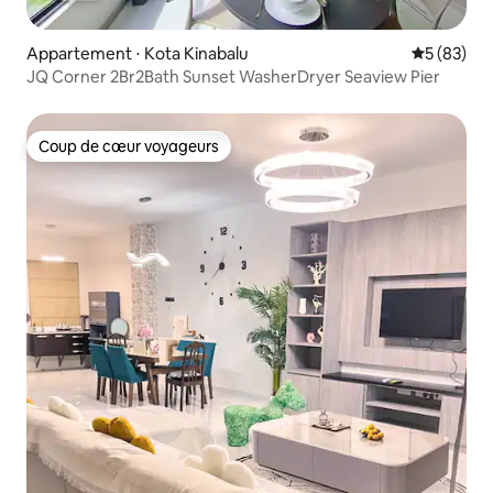
Appartement ⋅ Kota Kinabalu
Évaluation
5 (83)
JQ Corner 2Br2Bath Sunset WasherDryer Seaview Pier
Coup de cœur voyageurs
Coup de cœur voyageurs