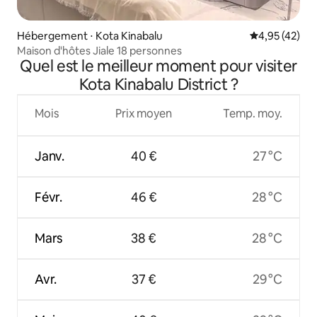
Hébergement ⋅ Kota Kinabalu
Évaluation mo
4,95 (42)
Maison d'hôtes Jiale 18 personnes
Quel est le meilleur moment pour visiter
Kota Kinabalu District ?
Mois
Prix moyen
Temp. moy.
Janv.
40 €
27 °C
Févr.
46 €
28 °C
Mars
38 €
28 °C
Avr.
37 €
29 °C