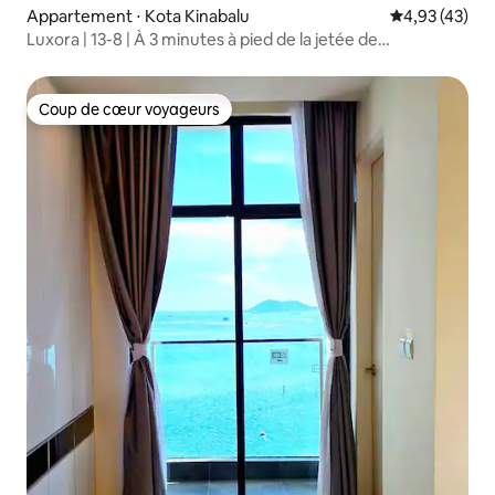
Appartement ⋅ Kota Kinabalu
Évaluation mo
4,93 (43)
Luxora | 13-8 | À 3 minutes à pied de la jetée de
Jesselton | 2 chambres 2 salles de bain
Coup de cœur voyageurs
Coup de cœur voyageurs