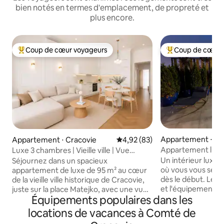
bien notés en termes d'emplacement, de propreté et
plus encore.
Coup de cœur voyageurs
Coup de cœur 
Coups de cœur voyageurs les plus appréciés
Coups de cœur vo
Appartement ⋅ Cr
Appartement ⋅ Cracovie
Évaluation moyenne sur la base
4,92 (83)
Appartement luxue
Luxe 3 chambres | Vieille ville | Vue
terrasse
imprenable et climatisation
Un intérieur luxue
Séjournez dans un spacieux
où vous vous sen
appartement de luxe de 95 m² au cœur
dès le début. Le co
de la vieille ville historique de Cracovie,
et l'équipement b
juste sur la place Matejko, avec une vue
Équipements populaires dans les
permettront de vo
imprenable sur une église médiévale.
détendre dans un j
Récemment rénové, il allie élégance
locations de vacances à Comté de
avec vue sur la Vis
rétro et confort moderne. Profitez de