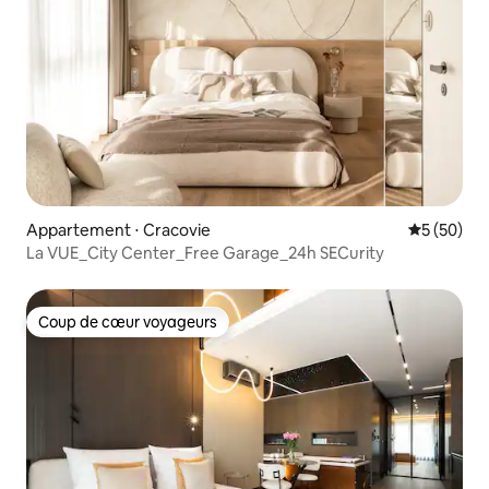
Appartement ⋅ Cracovie
Évaluation
5 (50)
La VUE_City Center_Free Garage_24h SECurity
Coup de cœur voyageurs
Coup de cœur voyageurs