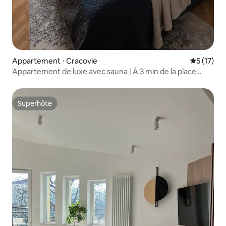
Appartement ⋅ Cracovie
Évaluation
5 (17)
Appartement de luxe avec sauna | À 3 min de la place
principale
Superhôte
Superhôte