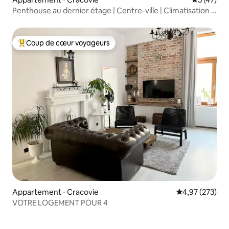
Penthouse au dernier étage | Centre-ville | Climatisation |
Parking
Coup de cœur voyageurs
Coups de cœur voyageurs les plus appréciés
Appartement ⋅ Cracovie
Évaluation moy
4,97 (273)
VOTRE LOGEMENT POUR 4