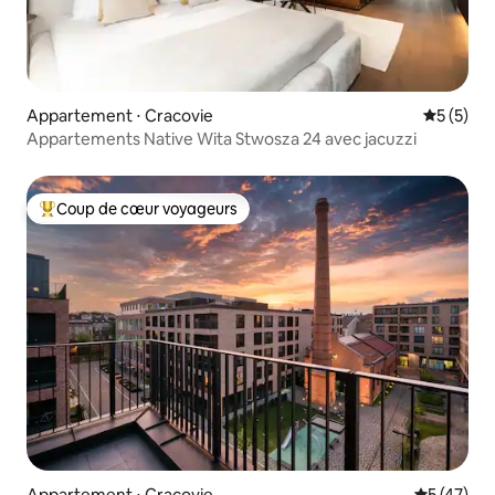
Appartement ⋅ Cracovie
Évaluatio
5 (5)
Appartements Native Wita Stwosza 24 avec jacuzzi
Coup de cœur voyageurs
Coups de cœur voyageurs les plus appréciés
Appartement ⋅ Cracovie
Évaluation
5 (47)