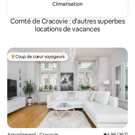
Climatisation
Comté de Cracovie : d'autres superbes
locations de vacances
Coup de cœur voyageurs
Coups de cœur voyageurs les plus appréciés
Appartement ⋅ Cracovie
Évaluation moy
4,96 (367)