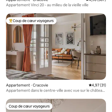
Appartement Vinci 20 - au milieu de la vieille ville
Coup de cœur voyageurs
Coups de cœur voyageurs les plus appréciés
Appartement ⋅ Cracovie
Évaluation mo
4,97 (31)
Appartement dans le centre-ville avec vue sur le château
de Wawel
Coup de cœur voyageurs
Coup de cœur voyageurs