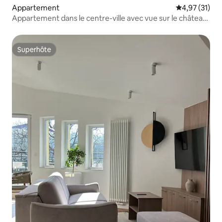
Appartement
Évaluation mo
4,97 (31)
Appartement dans le centre-ville avec vue sur le château
de Wawel
Superhôte
Superhôte