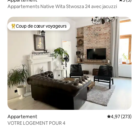
Appartements Native Wita Stwosza 24 avec jacuzzi
Coup de cœur voyageurs
Coups de cœur voyageurs les plus appréciés
Appartement
Évaluation moy
4,97 (273)
VOTRE LOGEMENT POUR 4