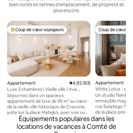
bien notés en termes d'emplacement, de propreté et
plus encore.
Coup de cœur voyageurs
Coup de cœur vo
Coups de cœur voyageurs les plus appréciés
Coup de cœur vo
Appartement
Appartement
Évaluation moyenne sur la base
4,92 (83)
White Lotus - stud
Luxe 3 chambres | Vieille ville | Vue
imprenable et climatisation
Un studio flamban
Séjournez dans un spacieux
immeuble magnifi
appartement de luxe de 95 m² au cœur
rue Świętego Toma
de la vieille ville historique de Cracovie,
de la place princip
juste sur la place Matejko, avec une vue
Équipements populaires dans les
un canapé-lit perm
imprenable sur une église médiévale.
jusqu'à quatre per
Récemment rénové, il allie élégance
locations de vacances à Comté de
climatisation, une
rétro et confort moderne. Profitez de