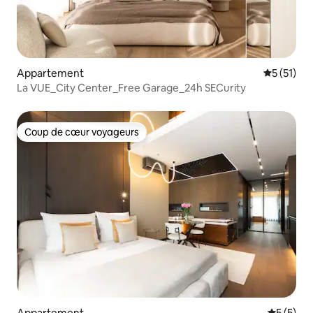
Appartement
Évaluation
5 (51)
La VUE_City Center_Free Garage_24h SECurity
Coup de cœur voyageurs
Coup de cœur voyageurs
Appartement
Évaluatio
5 (5)