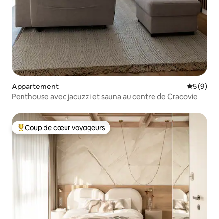
Appartement
Évaluatio
5 (9)
Penthouse avec jacuzzi et sauna au centre de Cracovie
Coup de cœur voyageurs
Coups de cœur voyageurs les plus appréciés