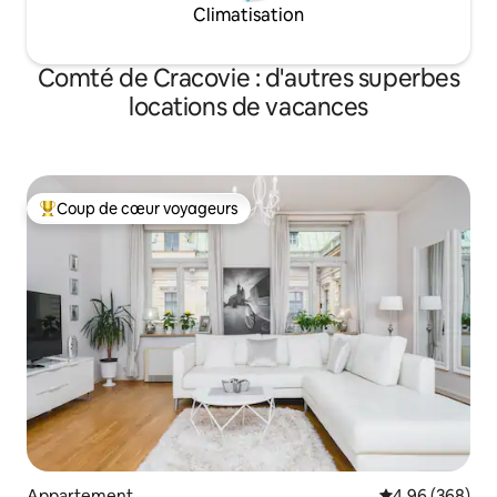
Climatisation
Comté de Cracovie : d'autres superbes
locations de vacances
Coup de cœur voyageurs
Coups de cœur voyageurs les plus appréciés
Appartement
Évaluation moy
4,96 (368)