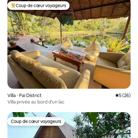
Coup de cœur voyageurs
Coups de cœur voyageurs les plus appréciés
Villa ⋅ Pai District
Évaluation
5 (26)
Villa privée au bord d'un lac
Coup de cœur voyageurs
Coup de cœur voyageurs