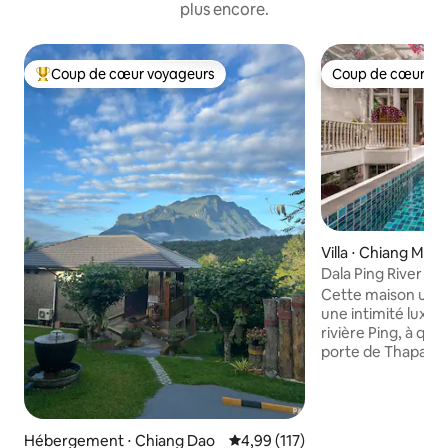
plus encore.
Coup de cœur voyageurs
Coup de cœur vo
Coups de cœur voyageurs les plus appréciés
Coup de cœur vo
Villa ⋅ Chiang Mai
Dala Ping River H
Cette maison uniq
une intimité luxuri
rivière Ping, à qu
porte de Thapae, 
commerciaux et de
Nimmanhaemin. Il y a deux chambres
avec salle de bains
extérieures couver
Hébergement ⋅ Chiang Dao
Évaluation moyenne sur la base 
4,99 (117)
C'est une escapade