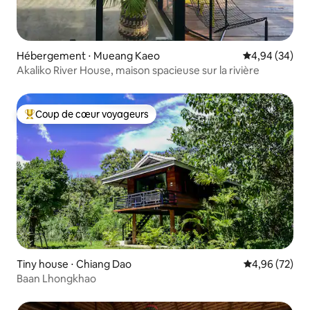
Hébergement ⋅ Mueang Kaeo
Évaluation mo
4,94 (34)
Akaliko River House, maison spacieuse sur la rivière
Coup de cœur voyageurs
Coups de cœur voyageurs les plus appréciés
Tiny house ⋅ Chiang Dao
Évaluation mo
4,96 (72)
Baan Lhongkhao