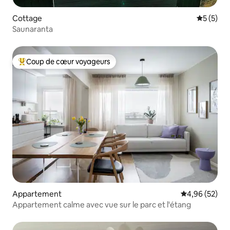
Cottage
Évaluatio
5 (5)
Saunaranta
Coup de cœur voyageurs
Coups de cœur voyageurs les plus appréciés
Appartement
Évaluation mo
4,96 (52)
Appartement calme avec vue sur le parc et l'étang