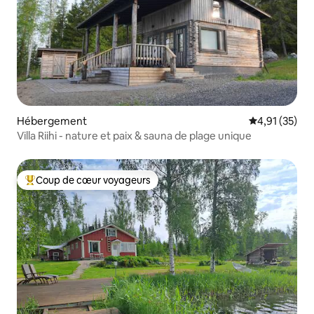
Hébergement
Évaluation mo
4,91 (35)
Villa Riihi - nature et paix & sauna de plage unique
Coup de cœur voyageurs
Coups de cœur voyageurs les plus appréciés