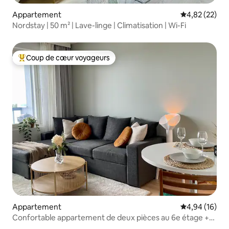
Appartement
Évaluation mo
4,82 (22)
Nordstay | 50 m² | Lave-linge | Climatisation | Wi-Fi
Coup de cœur voyageurs
Coups de cœur voyageurs les plus appréciés
Appartement
Évaluation mo
4,94 (16)
Confortable appartement de deux pièces au 6e étage +
parking