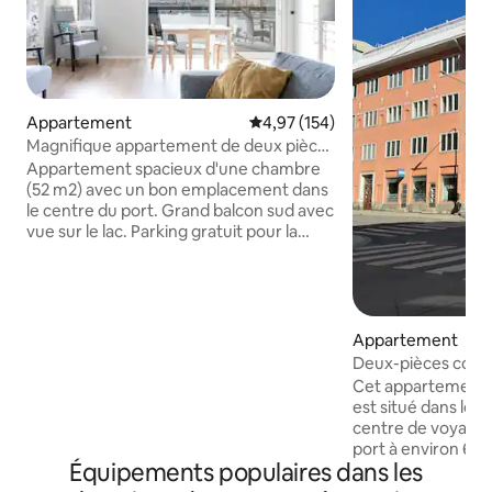
Appartement
Évaluation moyenne sur la base 
4,97 (154)
Magnifique appartement de deux pièces
avec vue sur le lac + place de parking
Appartement spacieux d'une chambre
(52 m2) avec un bon emplacement dans
le centre du port. Grand balcon sud avec
vue sur le lac. Parking gratuit pour la
voiture dans le garage chauffé en bas,
accès par ascenseur à l'appartement.
Recharge de véhicule électrique,
recharge en fonction de la
consommation. Accessible. Pompe à
Appartement
chaleur à source d'air de
Deux-pièces confor
refroidissement. Une chambre avec un
72 m2 + place de p
Cet appartement 
matelas à cadre de 160 cm. Le salon
est situé dans le c
dispose d'un canapé convertible divan
centre de voyage/
(140 cm). Plus un matelas gonflable de
port à environ 6 mi
80 cm si nécessaire. À la disposition du
Équipements populaires dans les
l'appartement est
résident, la salle de sport de la
maison achevée en 