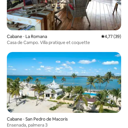
Cabane ⋅ La Romana
Évaluation mo
4,77 (39)
Casa de Campo. Villa pratique et coquette
Cabane ⋅ San Pedro de Macorís
Ensenada, palmera 3