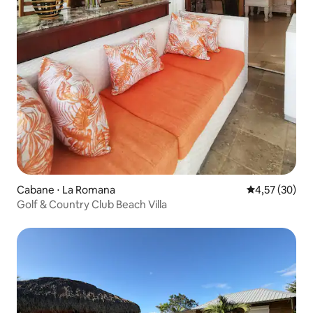
Cabane ⋅ La Romana
Évaluation mo
4,57 (30)
Golf & Country Club Beach Villa