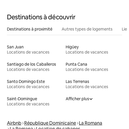
Destinations à découvrir
Destinations à proximité
Autres types de logements
Lie
San Juan
Higüey
Locations de vacances
Locations de vacances
Santiago de los Caballeros
Punta Cana
Locations de vacances
Locations de vacances
Santo Domingo Este
Las Terrenas
Locations de vacances
Locations de vacances
Saint-Domingue
Afficher plus
Locations de vacances
Airbnb
République Dominicaine
La Romana
La Romana
Location de cabanes