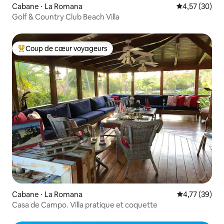
Cabane ⋅ La Romana
Évaluation mo
4,57 (30)
Golf & Country Club Beach Villa
Coup de cœur voyageurs
Coups de cœur voyageurs les plus appréciés
Cabane ⋅ La Romana
Évaluation mo
4,77 (39)
Casa de Campo. Villa pratique et coquette