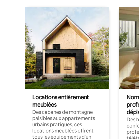
Locations entièrement
Noma
meublées
prof
dépl
Des cabanes de montagne
paisibles aux appartements
Des 
urbains pratiques, ces
confo
locations meublées offrent
profe
tous les équipements d'un
télét