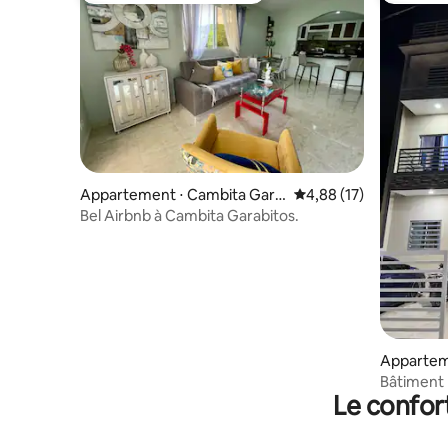
Appartement ⋅ Cambita Gara
Évaluation moyenne su
4,88 (17)
bitos
Bel Airbnb à Cambita Garabitos.
Apparteme
Bâtiment
Le confor