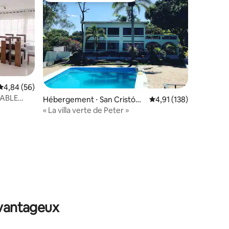
Évaluation moyenne sur la base de 56 commentaires : 4,84 sur 5
4,84 (56)
ABLE
Hébergement ⋅ San Cristóba
Évaluation moyenne sur
4,91 (138)

l
« La villa verte de Peter »
ntaires : 4,82 sur 5
avantageux