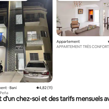
Appartement
APPARTEMENT TRÈS CONFORT
r la base de 17 commentaires : 4,88 sur 5
IDÉAL POUR VOTRE FAMILLE 
nt ⋅ Baní
Évaluation moyenne sur la base de 11 comme
4,82 (11)
 Peña
t d'un chez-soi et des tarifs mensuels 