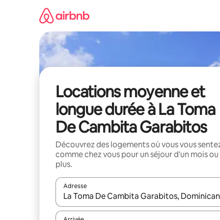
Aller
directement
au
contenu
Locations moyenne et
longue durée à La Toma
De Cambita Garabitos
Découvrez des logements où vous vous sente
comme chez vous pour un séjour d'un mois ou
plus.
Adresse
Lorsque les résultats s'affichent, utilisez les flèc
Arrivée