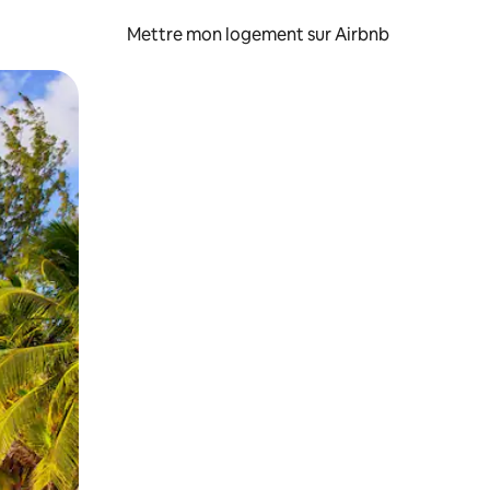
Mettre mon logement sur Airbnb
sant glisser.