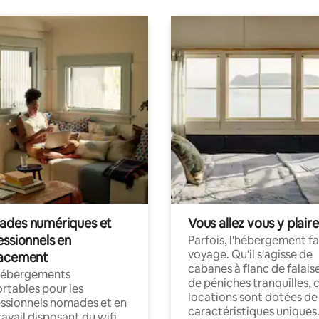
des numériques et
Vous allez vous y plaire
essionnels en
Parfois, l'hébergement fai
voyage. Qu'il s'agisse de
acement
cabanes à flanc de falais
hébergements
de péniches tranquilles, 
rtables pour les
locations sont dotées de
ssionnels nomades et en
caractéristiques uniques
ravail disposant du wifi