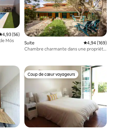
Évaluation moyenne sur la base de 56 commentaires : 4,93 sur 5
4,93 (56)
 de Mós
Suite
Évaluation moyenne sur
4,94 (169)
Chambre charmante dans une propriété
taires : 4,45 sur 5
avec sauna
Coup de cœur voyageurs
Coup de cœur voyageurs