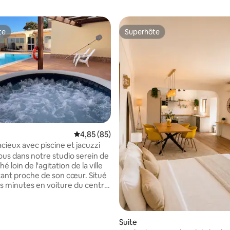
te
Superhôte
te
Superhôte
Évaluation moyenne sur la base de 85 commen
4,85 (85)
e sur la base de 8 commentaires : 5 sur 5
cieux avec piscine et jacuzzi
us dans notre studio serein de
é loin de l'agitation de la ville
tant proche de son cœur. Situé
s minutes en voiture du centre
 et des plages, il offre le cadre
 se détendre dans la piscine
e et profiter du jacuzzi chauffé,
Suite
te l'année. Cet espace