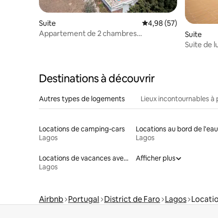
Suite
Évaluation moyenne sur
4,98 (57)
Appartement de 2 chambres
Suite
confortable et élégant avec piscine
Suite de l
da Pieda
Destinations à découvrir
Autres types de logements
Lieux incontournables à 
Locations de camping-cars
Locations au bord de l'eau
Lagos
Lagos
Locations de vacances avec piscine
Afficher plus
Lagos
Airbnb
Portugal
District de Faro
Lagos
Locatio