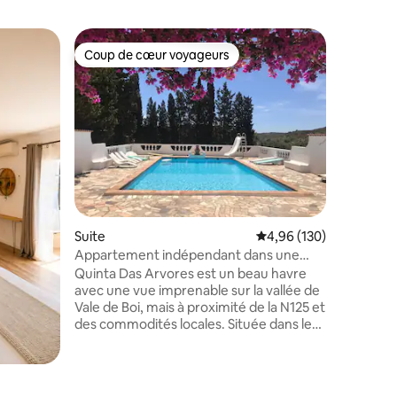
Chambre
Coup de cœur voyageurs
Coup
Coup de cœur voyageurs
Coups d
Chambre 
avec stu
LA CASA 
marocain
arbres, a
entouré 
d'amandiers. Dans notr
campagne
un héber
charme s
reviremen
taires : 4,85 sur 5
Suite
Évaluation moyenne sur
4,96 (130)
l'agitati
Les plus 
Appartement indépendant dans une
facilemen
charmante villa rurale
Quinta Das Arvores est un beau havre
proche e
avec une vue imprenable sur la vallée de
Vale de Boi, mais à proximité de la N125 et
des commodités locales. Située dans le
parc national et à proximité des plages
fabuleuses et du surf de l'Algarve
occidentale, la villa est située dans
2 acres de terrain rural avec des chênes-