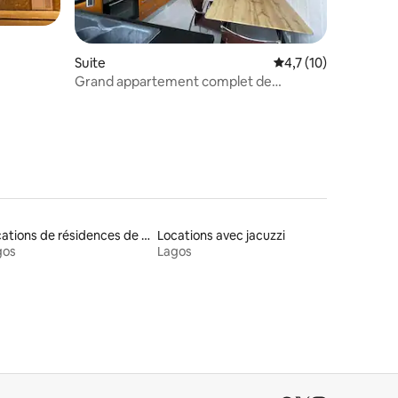
ntaires : 4,67 sur 5
Suite
Évaluation moyenne s
4,7 (10)
Grand appartement complet de
2 chambres à Lagos
Locations de résidences de tourisme
Locations avec jacuzzi
gos
Lagos