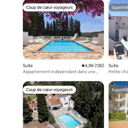
Coup de cœur voyageurs
Superhô
Coup de cœur voyageurs
Superhô
Suite
Suite
Évaluation moyenne sur 
4,96 (130)
Petite ch
Appartement indépendant dans une
charmante villa rurale
Coup de cœur voyageurs
Superhô
Coup de cœur voyageurs
Superhô