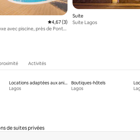
 la base de 57 commentaires : 4,98 sur 5
Suite
Évaluation moyenne sur la base de 3 comme
4,67 (3)
Suite Lagos
uxe avec piscine, près de Ponta
de
proximité
Activités
Locations adaptées aux animaux
Boutiques-hôtels
Lagos
Lagos
La
ns de suites privées