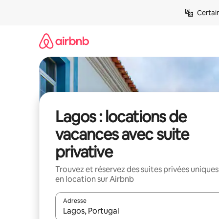
Aller
Certai
directement
au
contenu
Lagos : locations de
vacances avec suite
privative
Trouvez et réservez des suites privées uniques
en location sur Airbnb
Adresse
Lorsque les résultats s'affichent, utilisez les flèc