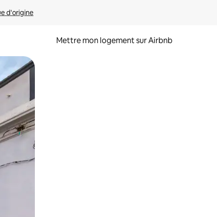
ue d'origine
Mettre mon logement sur Airbnb
sant glisser.