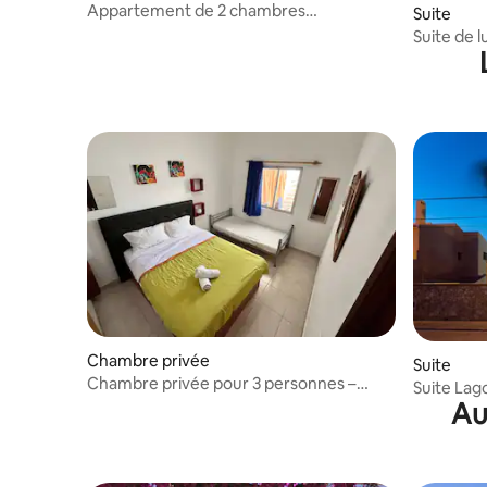
Appartement de 2 chambres
Suite
confortable et élégant avec piscine
Suite de l
da Pieda
Chambre privée
Suite
Chambre privée pour 3 personnes –
Suite Lag
Cuisine et salle de bain communes
Au