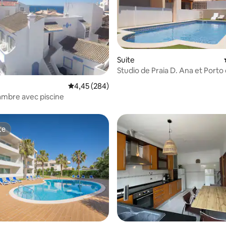
Suite
Studio de Praia D. Ana et Porto
Évaluation moyenne sur la base de 284 commen
4,45 (284)
la base de 130 commentaires : 4,96 sur 5
ambre avec piscine
te
te
 la base de 57 commentaires : 4,98 sur 5