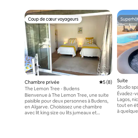
Coup de cœur voyageurs
Superhô
Coup de cœur voyageurs
Superhô
Suite
Chambre privée
Évaluation moyenn
5 (8)
Studio spa
The Lemon Tree - Budens
Évadez-vo
Bienvenue à The Lemon Tree, une suite
Lagos, nich
paisible pour deux personnes à Budens,
tout en é
en Algarve. Choisissez une chambre
à quelque
avec lit king size ou lits jumeaux et
historique
profitez d'une salle de bain privée avec
idéal pour
une douche chaude puissante.
d'eau salé
Détendez-vous au bord de la piscine,
disponible tou
relaxez-vous sous les arbres fruitiers et