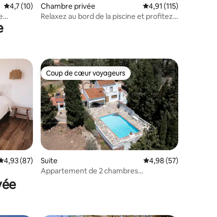
ntaires : 4,67 sur 5
Évaluation moyenne sur la base de 10 commentaires : 4,7 sur 5
4,7 (10)
Chambre privée
Évaluation moyenne su
4,91 (115)
e
Relaxez au bord de la piscine et profitez
e
de la vue !
Coup de cœur voyageurs
Coup de cœur voyageurs
Évaluation moyenne sur la base de 87 commentaires : 4,93 sur 5
4,93 (87)
Suite
Évaluation moyenne su
4,98 (57)
Appartement de 2 chambres
confortable et élégant avec piscine
vée