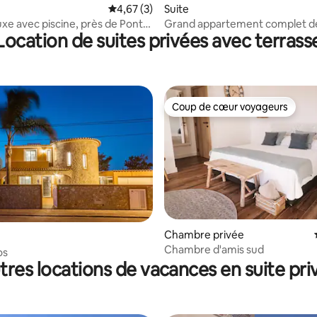
Évaluation moyenne sur la base de 3 comme
4,67 (3)
Suite
uxe avec piscine, près de Ponta
Grand appartement complet d
Location de suites privées avec terrass
de
2 chambres à Lagos
Coup de cœur voyageurs
Coup de cœur voyageurs
Chambre privée
Chambre d'amis sud
os
tres locations de vacances en suite pri