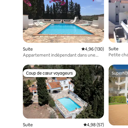
Suite
Suite
Évaluation moyenne sur 
4,96 (130)
Petite ch
Appartement indépendant dans une
charmante villa rurale
Coup de cœur voyageurs
Superhô
Coup de cœur voyageurs
Superhô
Suite
Évaluation moyenne sur
4,98 (57)