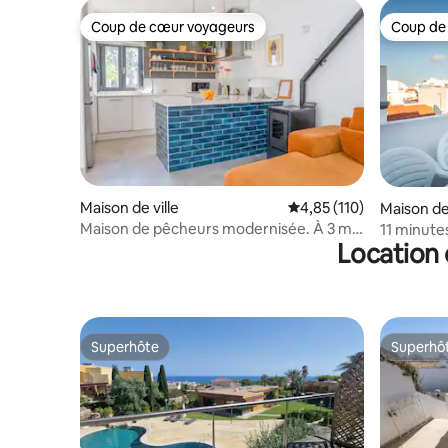
fournir dans la mesure de nos moyens.
Bien cordialement. Pedro et sa famille
Coup de cœur voyageurs
Coup de
Coup de cœur voyageurs
Coup de
Maison de ville
Évaluation moyenne sur
4,85 (110)
Maison de 
Maison de pêcheurs modernisée. À 3 min
11 minute
Location 
à pied de la plage
central | 
Superhôte
Superhô
Superhôte
Superhô