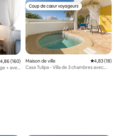
Coup de cœur voyageurs
Coup de cœur voyageurs
Maison de ville
Évaluation moyenne su
4,83 (18)
valuation moyenne sur la base de 160 commentaires : 4,86 sur 5
4,86 (160)
Casa Tulipa - Villa de 3 chambres avec
ge + avec
piscine
mmentaires : 5 sur 5