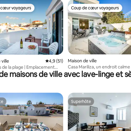
 cœur voyageurs
Coup de cœur voyageurs
 cœur voyageurs
Coup de cœur voyageurs
 la base de 110 commentaires : 4,85 sur 5
Maison de ville
ville
Évaluation moyenne sur la base de 51 comm
4,9 (51)
Casa Mariliza, un endroit calme
s de la plage | Emplacement
de maisons de ville avec lave-linge et s
personnes,
Terrasse ensoleillée
te
Superhôte
te
Superhôte