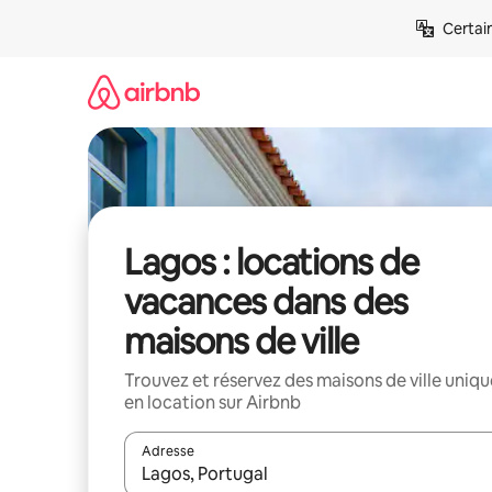
Aller
Certai
directement
au
contenu
Lagos : locations de
vacances dans des
maisons de ville
Trouvez et réservez des maisons de ville uniqu
en location sur Airbnb
Adresse
Lorsque les résultats s'affichent, utilisez les flèc