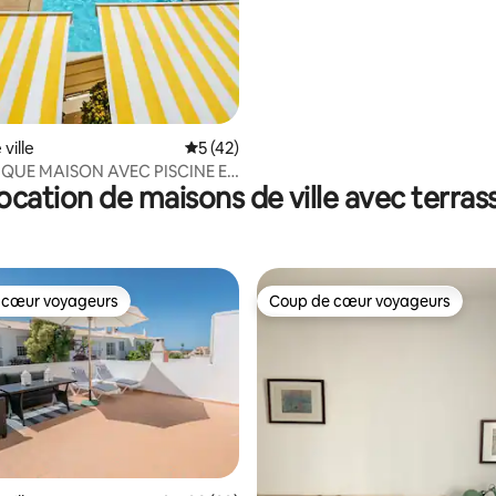
ville
Évaluation moyenne sur la base de 42 co
5 (42)
QUE MAISON AVEC PISCINE ET
ocation de maisons de ville avec terras
LA MER À LUZ
 cœur voyageurs
Coup de cœur voyageurs
 cœur voyageurs
Coup de cœur voyageurs