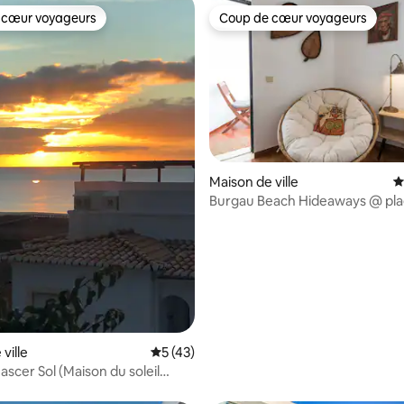
 cœur voyageurs
Coup de cœur voyageurs
 cœur voyageurs
Coup de cœur voyageurs
 la base de 96 commentaires : 4,99 sur 5
Maison de ville
É
Burgau Beach Hideaways @ pla
piscine !
ville
Évaluation moyenne sur la base de 43 co
5 (43)
 (Maison du soleil