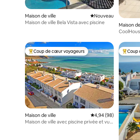
Maison de ville
Nouvel hébergement
Nouveau
Maison de ville Bela Vista avec piscine
Maison de 
CoolHouse
Limoeiro 
Coup de cœur voyageurs
Coup 
Coups de cœur voyageurs les plus appréciés
Coups de
Maison de ville
Évaluation moyenne sur
4,94 (98)
Maison de ville avec piscine privée et vue
panoramique sur la mer, 7 lits