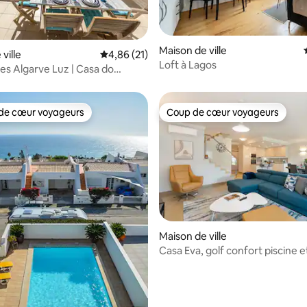
Maison de ville
ville
Évaluation moyenne sur la base de 21 comme
4,86 (21)
Loft à Lagos
s Algarve Luz | Casa do
24,5 kg
de cœur voyageurs
Coup de cœur voyageurs
 cœur voyageurs les plus appréciés
Coup de cœur voyageurs
Maison de ville
Casa Eva, golf confort piscine e
 la base de 98 commentaires : 4,94 sur 5