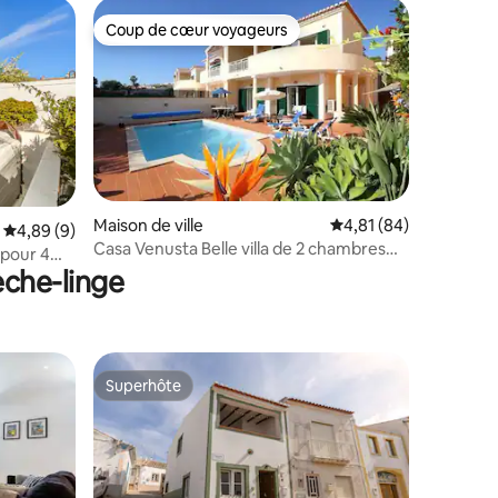
Coup de cœur voyageurs
Coup de cœur voyageurs
Maison de ville
Évaluation moyenne su
4,81 (84)
Évaluation moyenne sur la base de 9 commentaires : 4,89 sur 5
4,89 (9)
entaires : 4,9 sur 5
Casa Venusta Belle villa de 2 chambres
 pour 4
avec piscine privée
èche-linge
Superhôte
Superhôte