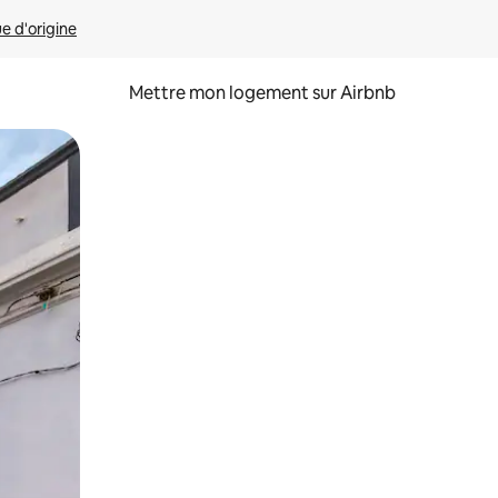
ue d'origine
Mettre mon logement sur Airbnb
sant glisser.