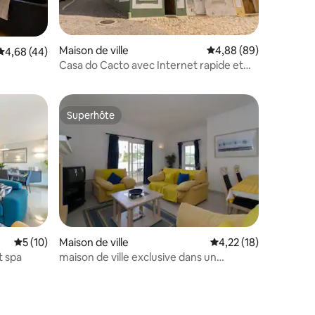
Maison de ville
Évaluation moyenne su
4,88 (89)
Évaluation moyenne sur la base de 44 commentaires : 4,68 sur 5
4,68 (44)
ntaires : 4,86 sur 5
Casa do Cacto avec Internet rapide et
balcon ensoleillé
Superhôte
Superhôte
Évaluation moyenne sur la base de 10 commentaires : 5 sur 5
5 (10)
Maison de ville
Évaluation moyenne su
4,22 (18)
t spa
maison de ville exclusive dans un
complexe hôtelier de luxe