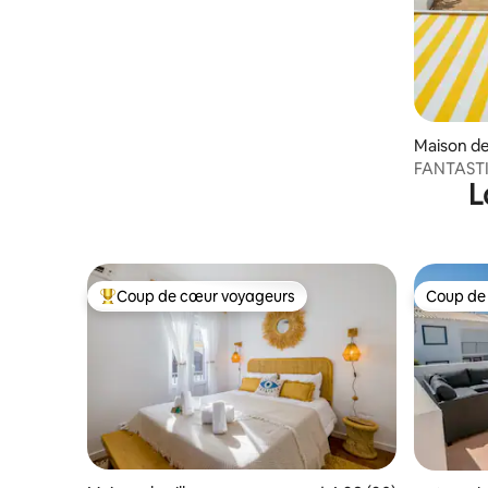
Maison de 
FANTASTI
L
VUE SUR 
Coup de cœur voyageurs
Coup de
Coups de cœur voyageurs les plus appréciés
Coup de