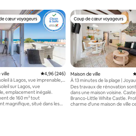
de cœur voyageurs
Coup de cœur voyageurs
 cœur voyageurs les plus appréciés
Coup de cœur voyageurs
ville
Évaluation moyenne sur la base de 246 commen
4,96 (246)
Maison de ville
É
oleil à Lagos, vue imprenable,
À 13 minutes de la plage | Joyau
ent inégalé
historique | Ambiance de vieille 
oleil sur Lagos, vue
Des travaux de rénovation sont
e, emplacement inégalé.
dans une maison voisine. Castelinho
ent de 160 m² tout
Branco-Little White Castle. Pro
t magnifique, situé dans les
charme d'une maison de ville ce
 ville historique de Lagos,
pleine de caractère et historiq
les 2 derniers étages d'une
séjournant dans notre maison 
ville traditionnelle. Regardez
avec amour à Lagos. Doté de hauts
x entrer dans la rivière et dans
plafonds et de caractéristiques
 de Lagos, admirez la plage de
reconditionnées, certaines datan