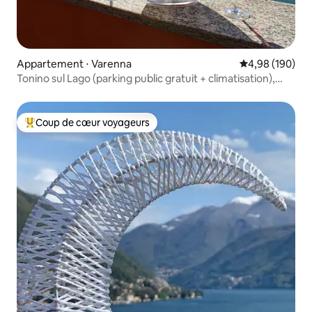
Appartement ⋅ Varenna
Évaluation moy
4,98 (190)
Tonino sul Lago (parking public gratuit + climatisation),
Varenna
Coup de cœur voyageurs
Coups de cœur voyageurs les plus appréciés