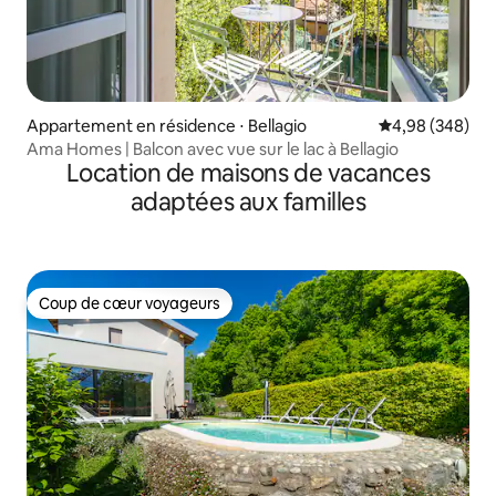
Appartement en résidence ⋅ Bellagio
Évaluation moy
4,98 (348)
Ama Homes | Balcon avec vue sur le lac à Bellagio
Location de maisons de vacances
adaptées aux familles
Coup de cœur voyageurs
Coup de cœur voyageurs