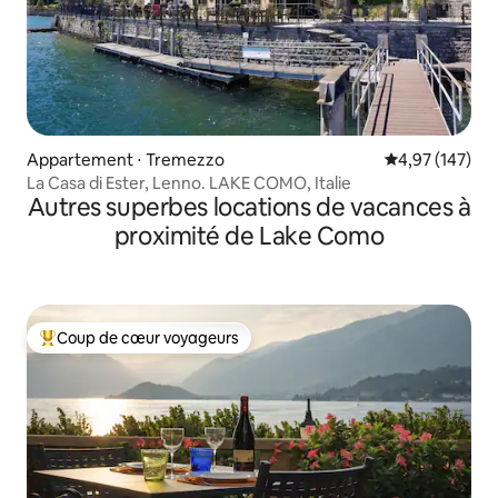
Appartement ⋅ Tremezzo
Évaluation moy
4,97 (147)
La Casa di Ester, Lenno. LAKE COMO, Italie
Autres superbes locations de vacances à
proximité de Lake Como
Coup de cœur voyageurs
Coups de cœur voyageurs les plus appréciés