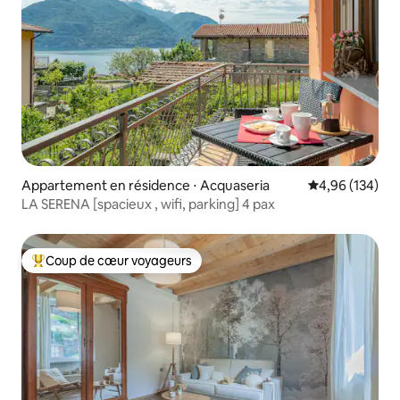
Appartement en résidence ⋅ Acquaseria
Évaluation moy
4,96 (134)
LA SERENA [spacieux , wifi, parking] 4 pax
Coup de cœur voyageurs
Coups de cœur voyageurs les plus appréciés