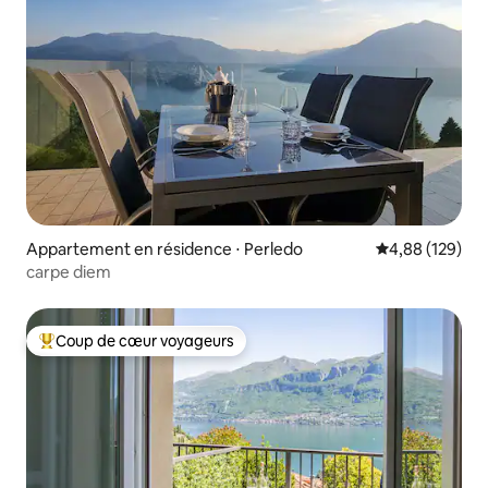
Appartement en résidence ⋅ Perledo
Évaluation moy
4,88 (129)
carpe diem
Coup de cœur voyageurs
Coups de cœur voyageurs les plus appréciés