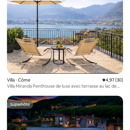
Villa ⋅ Côme
Évaluation mo
4,97 (30)
Villa Miranda Penthouse de luxe avec terrasse au lac de
Côme
Superhôte
Superhôte