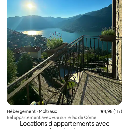
Hébergement ⋅ Moltrasio
Évaluation moy
4,98 (117)
Bel appartement avec vue sur le lac de Côme
Locations d'appartements avec