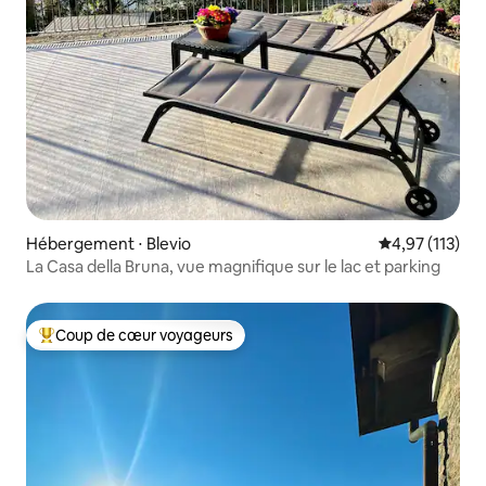
Hébergement ⋅ Blevio
Évaluation moy
4,97 (113)
La Casa della Bruna, vue magnifique sur le lac et parking
Coup de cœur voyageurs
Coups de cœur voyageurs les plus appréciés