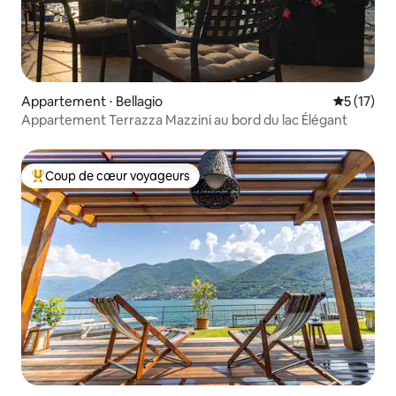
Appartement ⋅ Bellagio
Évaluation
5 (17)
Appartement Terrazza Mazzini au bord du lac Élégant
Coup de cœur voyageurs
Coups de cœur voyageurs les plus appréciés