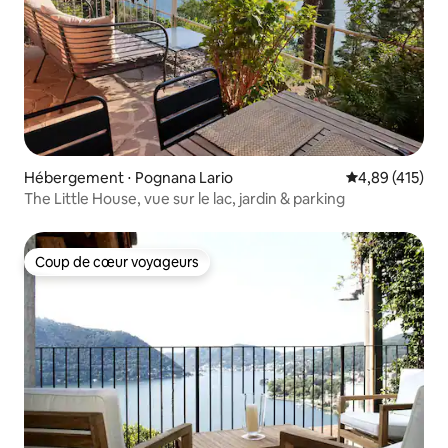
Hébergement ⋅ Pognana Lario
Évaluation moy
4,89 (415)
The Little House, vue sur le lac, jardin & parking
Coup de cœur voyageurs
Coup de cœur voyageurs