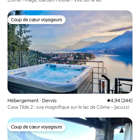
Coup de cœur voyageurs
Coup de cœur voyageurs
Hébergement ⋅ Dervio
Évaluation moy
4,94 (244)
Casa Tilde 2 : vue magnifique sur le lac de Côme – jacuzzi
Coup de cœur voyageurs
Coup de cœur voyageurs