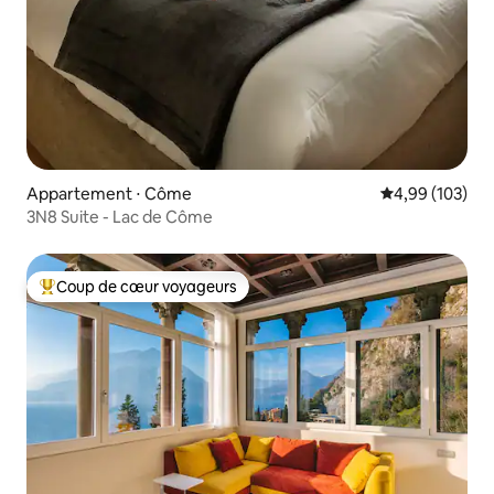
Appartement ⋅ Côme
Évaluation moy
4,99 (103)
3N8 Suite - Lac de Côme
Coup de cœur voyageurs
Coups de cœur voyageurs les plus appréciés