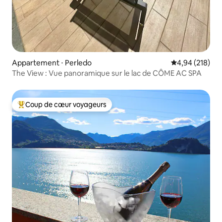
Appartement ⋅ Perledo
Évaluation moy
4,94 (218)
The View : Vue panoramique sur le lac de CÔME AC SPA
Coup de cœur voyageurs
Coups de cœur voyageurs les plus appréciés