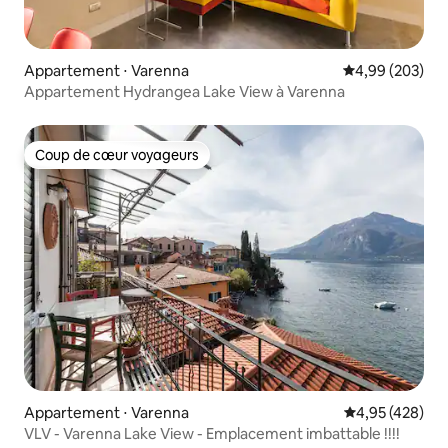
Appartement ⋅ Varenna
Évaluation moy
4,99 (203)
Appartement Hydrangea Lake View à Varenna
Coup de cœur voyageurs
Coup de cœur voyageurs
Appartement ⋅ Varenna
Évaluation moy
4,95 (428)
VLV - Varenna Lake View - Emplacement imbattable !!!!