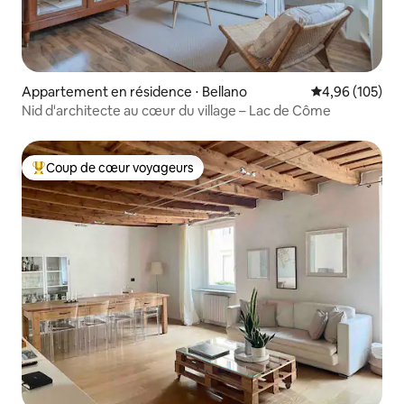
Appartement en résidence ⋅ Bellano
Évaluation moy
4,96 (105)
Nid d'architecte au cœur du village – Lac de Côme
Coup de cœur voyageurs
Coups de cœur voyageurs les plus appréciés