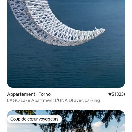
Appartement ⋅ Torno
Évaluation 
5 (323)
LAGO Lake Apartment L'UNA DI avec parking
Coup de cœur voyageurs
Coup de cœur voyageurs