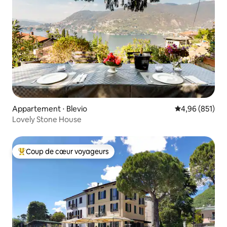
Appartement ⋅ Blevio
Évaluation moy
4,96 (851)
Lovely Stone House
Coup de cœur voyageurs
Coups de cœur voyageurs les plus appréciés