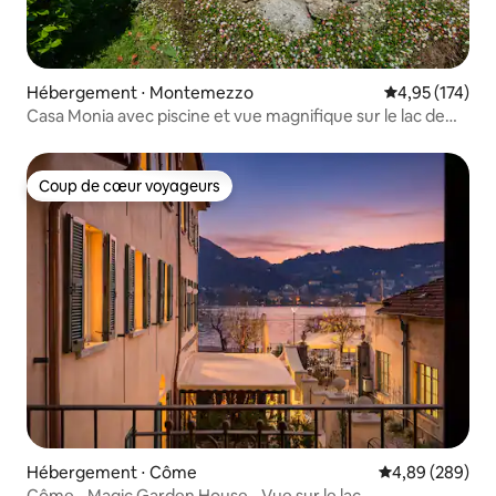
Hébergement ⋅ Montemezzo
Évaluation moy
4,95 (174)
Casa Monia avec piscine et vue magnifique sur le lac de
Côme
Coup de cœur voyageurs
Coup de cœur voyageurs
Hébergement ⋅ Côme
Évaluation moy
4,89 (289)
Côme - Magic Garden House - Vue sur le lac