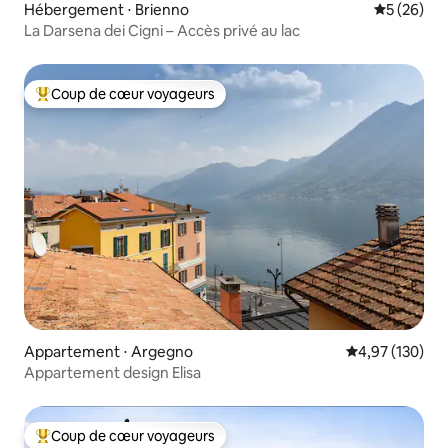
Hébergement ⋅ Brienno
Évaluation
5 (26)
La Darsena dei Cigni – Accès privé au lac
Coup de cœur voyageurs
Coups de cœur voyageurs les plus appréciés
Appartement ⋅ Argegno
Évaluation moy
4,97 (130)
Appartement design Elisa
Coup de cœur voyageurs
Coups de cœur voyageurs les plus appréciés