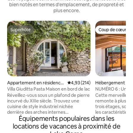
bien notés en termes d'emplacement, de propreté et
plus encore.
Superhôte
Coup de cœur vo
Superhôte
Coup de cœur vo
Appartement en résidence
Évaluation moyenne sur la base 
4,93 (214)
Hébergement ⋅ La
⋅ Blevio
Villa Giuditta Pasta Maison en bord de lac
NUMÉRO 6 : Une ma
lac de Côme, Italie
Réveillez-vous sous un plafond de pierre
Cette merveilleus
incurvé du XIIIe siècle. Trouvez une
remonte à plus de
cuisine de style industriel nichée
trois étages, son 
derrière des arches internes
les caractéristique
Équipements populaires dans les
tentaculaires. Buvez dans une vue
chambres et des sa
magnifique sur le lac et la montagne
modernes magnif
locations de vacances à proximité de
depuis un hamac ombragé. Entrez
Situé sur le front