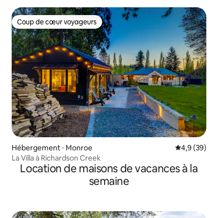
Coup de cœur voyageurs
Coup de cœur voyageurs
Hébergement ⋅ Monroe
Évaluation m
4,9 (39)
La Villa à Richardson Creek
Location de maisons de vacances à la
semaine