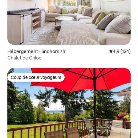
Hébergement ⋅ Snohomish
Évaluation mo
4,9 (124)
Chalet de Chloe
Coup de cœur voyageurs
Coup de cœur voyageurs