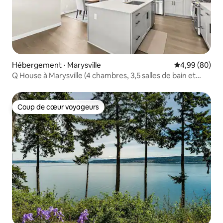
Hébergement ⋅ Marysville
Évaluation mo
4,99 (80)
Q House à Marysville (4 chambres, 3,5 salles de bain et
demi) Vues incroyables
Coup de cœur voyageurs
Coup de cœur voyageurs