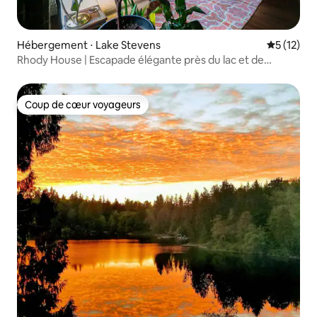
Hébergement ⋅ Lake Stevens
Évaluation
5 (12)
Rhody House | Escapade élégante près du lac et de
sentiers de randonnée
Coup de cœur voyageurs
Coup de cœur voyageurs