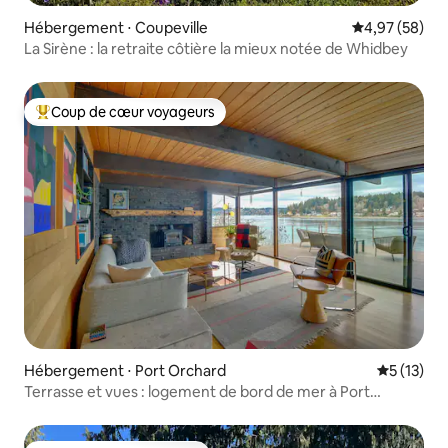
Hébergement ⋅ Coupeville
Évaluation mo
4,97 (58)
La Sirène : la retraite côtière la mieux notée de Whidbey
Coup de cœur voyageurs
Coups de cœur voyageurs les plus appréciés
Hébergement ⋅ Port Orchard
Évaluation
5 (13)
Terrasse et vues : logement de bord de mer à Port
Orchard