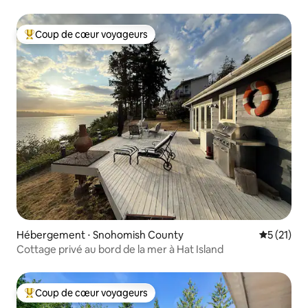
Coup de cœur voyageurs
Coups de cœur voyageurs les plus appréciés
Hébergement ⋅ Snohomish County
Évaluation
5 (21)
Cottage privé au bord de la mer à Hat Island
Coup de cœur voyageurs
Coups de cœur voyageurs les plus appréciés