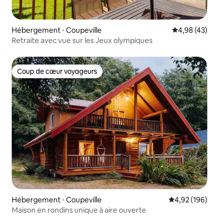
Hébergement ⋅ Coupeville
Évaluation mo
4,98 (43)
Retraite avec vue sur les Jeux olympiques
Coup de cœur voyageurs
Coup de cœur voyageurs
Hébergement ⋅ Coupeville
Évaluation moy
4,92 (196)
Maison en rondins unique à aire ouverte