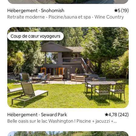
Hébergement ⋅ Snohomish
Évaluation
5 (19)
Retraite moderne - Piscine/sauna et spa - Wine Country
Coup de cœur voyageurs
Coup de cœur voyageurs
Hébergement ⋅ Seward Park
Évaluation moy
4,78 (242)
Belle oasis sur le lac Washington ! Piscine + jacuzzi +
climatisation