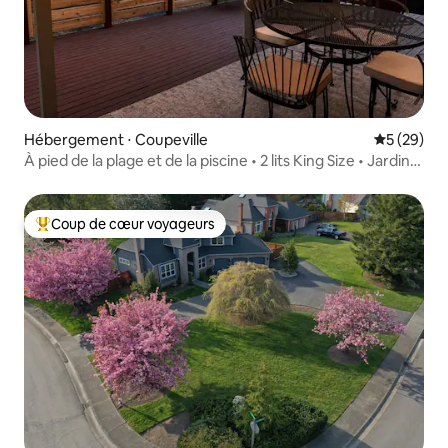
Hébergement ⋅ Coupeville
Évaluation
5 (29)
À pied de la plage et de la piscine • 2 lits King Size • Jardin
clôturé
Coup de cœur voyageurs
Coups de cœur voyageurs les plus appréciés