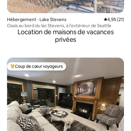
Hébergement ⋅ Lake Stevens
Évaluation mo
4,95 (21)
Oasis au bord du lac Stevens, à l'extérieur de Seattle
Location de maisons de vacances
privées
Coup de cœur voyageurs
Coups de cœur voyageurs les plus appréciés