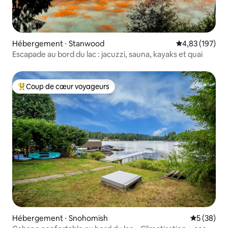
Hébergement ⋅ Stanwood
Évaluation moy
4,83 (197)
Escapade au bord du lac : jacuzzi, sauna, kayaks et quai
Coup de cœur voyageurs
Coups de cœur voyageurs les plus appréciés
Hébergement ⋅ Snohomish
Évaluation
5 (38)