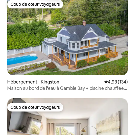
Coup de cœur voyageurs
Coup de cœur voyageurs
Hébergement ⋅ Kingston
Évaluation moy
4,93 (134)
Maison au bord de l'eau à Gamble Bay + piscine chauffée
saisonnière
Coup de cœur voyageurs
Coup de cœur voyageurs