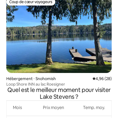
Coup de cœur voyageurs
Coup de cœur voyageurs
Hébergement ⋅ Snohomish
Évaluation mo
4,96 (28)
Loop Shore INN au lac Roesigner
Quel est le meilleur moment pour visiter
Lake Stevens ?
Mois
Prix moyen
Temp. moy.