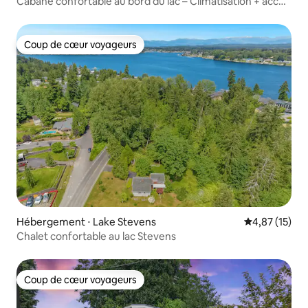
Cabane confortable au bord du lac – Climatisation + accès
à l'eau
Coup de cœur voyageurs
Coup de cœur voyageurs
Hébergement ⋅ Lake Stevens
Évaluation mo
4,87 (15)
Chalet confortable au lac Stevens
Coup de cœur voyageurs
Coup de cœur voyageurs