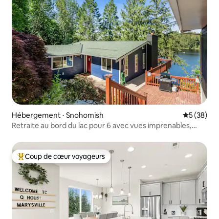
Hébergement ⋅ Snohomish
Évaluation
5 (38)
Retraite au bord du lac pour 6 avec vues imprenables,
sauna
Coup de cœur voyageurs
Coups de cœur voyageurs les plus appréciés