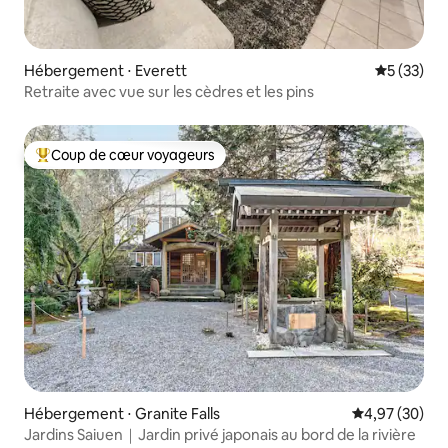
Hébergement ⋅ Everett
Évaluation
5 (33)
Retraite avec vue sur les cèdres et les pins
Coup de cœur voyageurs
Coups de cœur voyageurs les plus appréciés
Hébergement ⋅ Granite Falls
Évaluation mo
4,97 (30)
Jardins Saiuen｜Jardin privé japonais au bord de la rivière