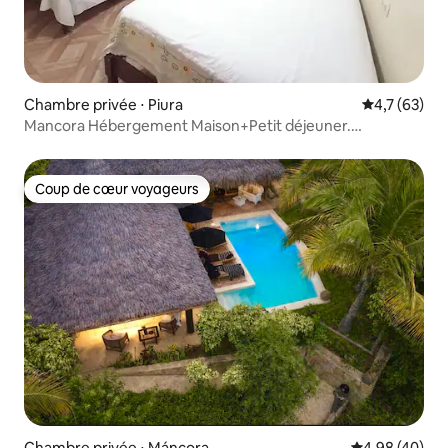
Chambre privée ⋅ Piura
Évaluation m
4,7 (63)
Mancora Hébergement Maison+Petit déjeuner.
Bed&breakfast
Coup de cœur voyageurs
Coup de cœur voyageurs
Chambre privée ⋅ Máncora
Évaluation mo
4,98 (40)