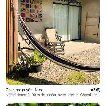
Chambre privée ⋅ Ñuro
Évaluatio
5 (5)
Nikkei House à 100 m de l'océan avec piscine | Chambres
d'hôtes