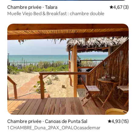
Chambre privée ⋅ Talara
Évaluation m
4,67 (3)
Muelle Viejo Bed & Breakfast : chambre double
Chambre privée ⋅ Canoas de Punta Sal
Évaluation mo
4,93 (15)
1 CHAMBRE_Duna_2PAX_OPALOcasademar