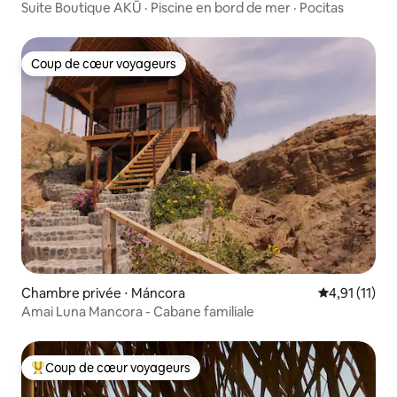
Suite Boutique AKŪ · Piscine en bord de mer · Pocitas
Coup de cœur voyageurs
Coup de cœur voyageurs
Chambre privée ⋅ Máncora
Évaluation m
4,91 (11)
Amai Luna Mancora - Cabane familiale
Coup de cœur voyageurs
Coups de cœur voyageurs les plus appréciés