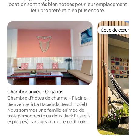
location sont très bien notées pour leur emplacement,
leur propreté et bien plus encore.
Coup de cœur vo
Coup de cœur vo
Chambre privée ⋅ Organos
Chambre d'hôtes de charme – Piscine et
ambiance tranquille
Bienvenue à La Hacienda BeachHotel !
Nous sommes une famille animée de
trois personnes (plus deux Jack Russells
espiègles) partageant notre petit coin
de paradis confortable. Nous sommes
ravis d'apporter notre expérience