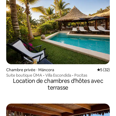
Chambre privée ⋅ Máncora
Évaluation
5 (32)
Suite boutique ŪMA • Villa Escondida • Pocitas
Location de chambres d'hôtes avec
terrasse