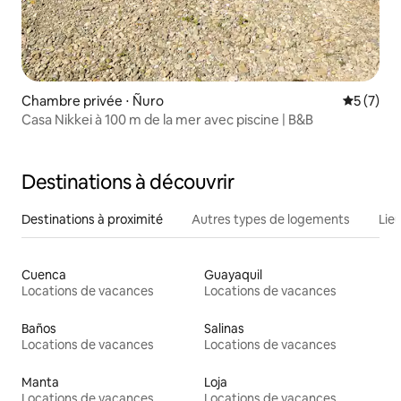
Chambre privée ⋅ Ñuro
Évaluatio
5 (7)
Casa Nikkei à 100 m de la mer avec piscine | B&B
Destinations à découvrir
Destinations à proximité
Autres types de logements
Lie
Cuenca
Guayaquil
Locations de vacances
Locations de vacances
Baños
Salinas
Locations de vacances
Locations de vacances
Manta
Loja
Locations de vacances
Locations de vacances