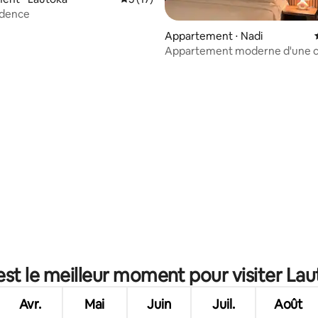
idence
Appartement ⋅ Nadi
Appartement moderne d'une 
près de l'aéroport
e sur la base de 5 commentaires : 5 sur 5
est le meilleur moment pour visiter Lau
Avr.
Mai
Juin
Juil.
Août