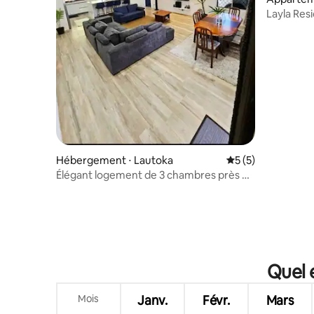
Layla Res
Hébergement ⋅ Lautoka
Évaluation moyenn
5 (5)
Élégant logement de 3 chambres près du
centre d'affaires.
Quel 
Mois
Janv.
Févr.
Mars