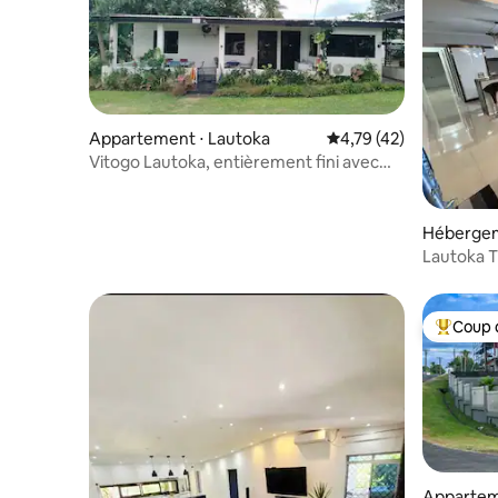
Appartement ⋅ Lautoka
Évaluation moyenne su
4,79 (42)
Vitogo Lautoka, entièrement fini avec
piscine et spa.
Hébergem
Lautoka T
avec vue
Coup 
Coups de
Appartem