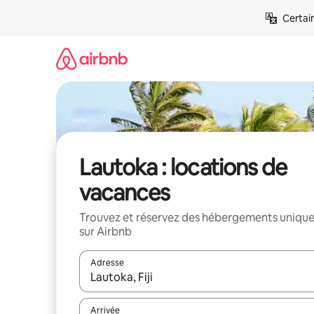
Aller
Certai
directement
au
contenu
Lautoka : locations de
vacances
Trouvez et réservez des hébergements uniqu
sur Airbnb
Adresse
Lorsque les résultats s'affichent, utilisez les flèc
Arrivée