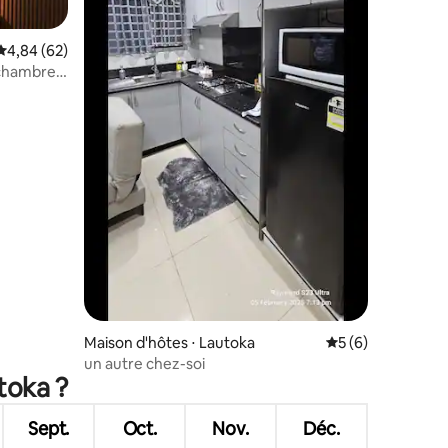
Évaluation moyenne sur la base de 62 commentaires : 4,84 sur 5
4,84 (62)
chambre
Maison d'hôtes ⋅ Lautoka
Évaluation moyenn
5 (6)
un autre chez-soi
toka ?
Sept.
Oct.
Nov.
Déc.