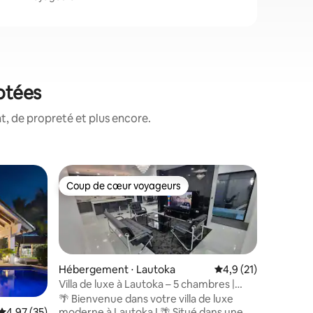
otées
, de propreté et plus encore.
Appartem
Coup de cœur voyageurs
Superhô
lus appréciés
Coup de cœur voyageurs
Superhô
Appartem
Penthouse
couple lo
annivers
escapade
Un espace
Hébergement ⋅ Lautoka
Évaluation moyenne s
4,9 (21)
commodit
Villa de luxe à Lautoka – 5 chambres |
C'est au 
Piscine | Climatisation | Portail
🌴 Bienvenue dans votre villa de luxe
nécessite
moderne à Lautoka ! 🌴 Situé dans une
Évaluation moyenne sur la base de 35 commentaires : 4,97 sur 5
4,97 (35)