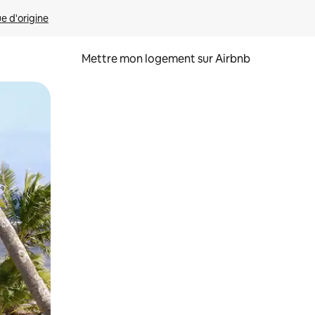
ue d'origine
Mettre mon logement sur Airbnb
sant glisser.