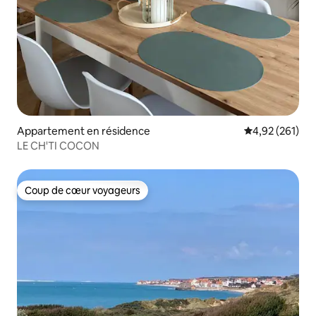
Appartement en résidence
Évaluation moy
4,92 (261)
LE CH'TI COCON
Coup de cœur voyageurs
Coup de cœur voyageurs