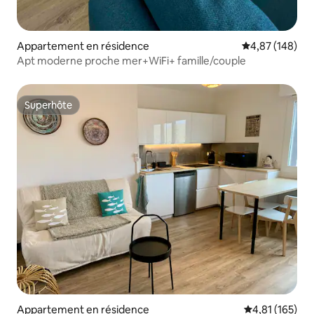
Appartement en résidence
Évaluation moy
4,87 (148)
Apt moderne proche mer+WiFi+ famille/couple
Superhôte
Superhôte
Appartement en résidence
Évaluation moy
4,81 (165)