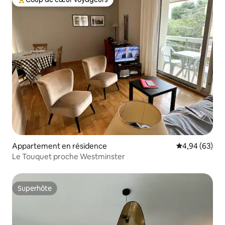
Coups de cœur voyageurs les plus appréciés
Appartement en résidence
Évaluation mo
4,94 (63)
Le Touquet proche Westminster
Superhôte
Superhôte