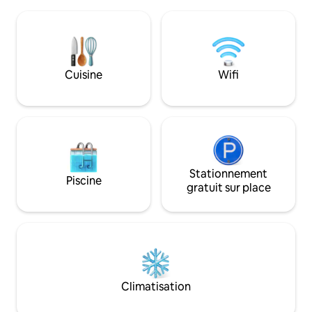
nombreux rangeme
lit Queen size160x200 prêt à l'arrivée. Le
Possibilité de draps
choix de séparer les sommiers pour 2 lits
en option
simples est possible
Cuisine
Wifi
Stationnement
Piscine
gratuit sur place
Climatisation