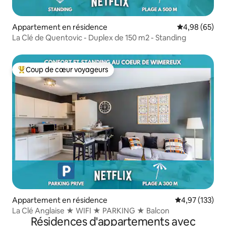
Appartement en résidence
Évaluation mo
4,98 (65)
La Clé de Quentovic - Duplex de 150 m2 - Standing
Coup de cœur voyageurs
Coups de cœur voyageurs les plus appréciés
Appartement en résidence
Évaluation moy
4,97 (133)
La Clé Anglaise ★ WIFI ★ PARKING ★ Balcon
Résidences d'appartements avec