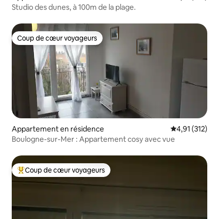
Studio des dunes, à 100m de la plage.
Coup de cœur voyageurs
Coup de cœur voyageurs
Appartement en résidence
Évaluation moy
4,91 (312)
Boulogne-sur-Mer : Appartement cosy avec vue
Coup de cœur voyageurs
Coups de cœur voyageurs les plus appréciés