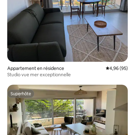
Appartement en résidence
Évaluation mo
4,96 (95)
Studio vue mer exceptionnelle
Superhôte
Superhôte