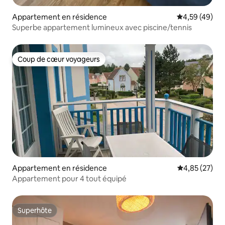
Appartement en résidence
Évaluation mo
4,59 (49)
Superbe appartement lumineux avec piscine/tennis
Coup de cœur voyageurs
Coup de cœur voyageurs
Appartement en résidence
Évaluation mo
4,85 (27)
Appartement pour 4 tout équipé
Superhôte
Superhôte