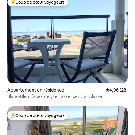
Coup de cœur voyageurs
Coups de cœur voyageurs les plus appréciés
Appartement en résidence
Évaluation mo
4,96 (28)
Blanc-Bleu, face-mer, terrasse, central, classé
Coup de cœur voyageurs
Coups de cœur voyageurs les plus appréciés