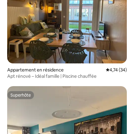
Appartement en résidence
Évaluation mo
4,74 (34)
Apt rénové – Idéal famille | Piscine chauffée
Superhôte
Superhôte