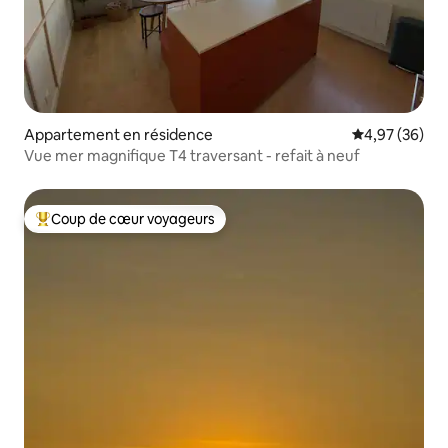
Appartement en résidence
Évaluation mo
4,97 (36)
Vue mer magnifique T4 traversant - refait à neuf
Coup de cœur voyageurs
Coups de cœur voyageurs les plus appréciés