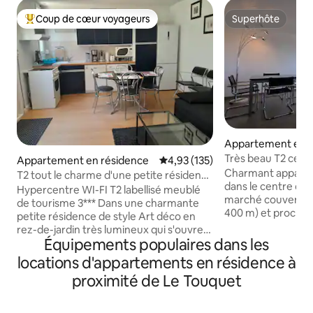
Coup de cœur voyageurs
Superhôte
Coups de cœur voyageurs les plus appréciés
Superhôte
Appartement en r
Très beau T2 centr
Appartement en résidence
Évaluation moyenne sur la base 
4,93 (135)
m² parking
Charmant apparte
T2 tout le charme d'une petite résidence
dans le centre du
1930
Hypercentre WI-FI T2 labellisé meublé
marché couvert, p
de tourisme 3*** Dans une charmante
400 m) et proche
petite résidence de style Art déco en
mn). T2 très lumi
rez-de-jardin très lumineux qui s'ouvre
ascenseur. WIFI Au
Équipements populaires dans les
dans sa cour intérieure arborée et
dégagée. Parking p
fleurie à l'abri des nuisances sonores de
locations d'appartements en résidence à
accès sécurisé. G
la rue à 3 mn de la plage et - de 100 m de
proximité de Le Touquet
canapé convertible
la rue Saint Jean Cuisine super équipée
chambre avec ran
TV grand écran connectée Chambre
salle d'eau avec 
équipée de 2 sommiers 80x200 pour un