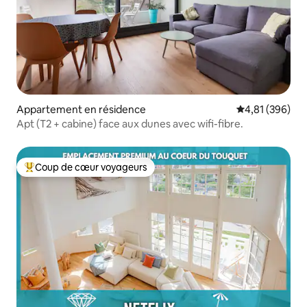
Appartement en résidence
Évaluation moy
4,81 (396)
Apt (T2 + cabine) face aux dunes avec wifi-fibre.
Coup de cœur voyageurs
Coups de cœur voyageurs les plus appréciés