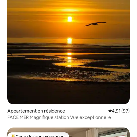
Appartement en résidence
Évaluation mo
4,91 (97)
FACE MER Magnifique station Vue exceptionnelle
Coup de cœur voyageurs