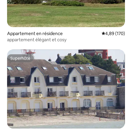
Appartement en résidence
Évaluation moy
4,89 (170)
appartement élégant et cosy
Superhôte
Superhôte