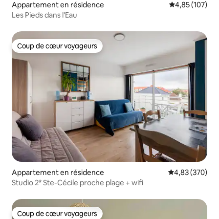
Appartement en résidence
Évaluation moy
4,85 (107)
Les Pieds dans l'Eau
Coup de cœur voyageurs
Coup de cœur voyageurs
Appartement en résidence
Évaluation moy
4,83 (370)
Studio 2* Ste-Cécile proche plage + wifi
Coup de cœur voyageurs
Coup de cœur voyageurs