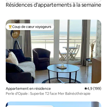
Résidences d'appartements à la semaine
Coup de cœur voyageurs
Coups de cœur voyageurs les plus appréciés
Appartement en résidence
Évaluation mo
4,9 (199)
Perle d'Opale : Superbe T2 face Mer Balnéothérapie