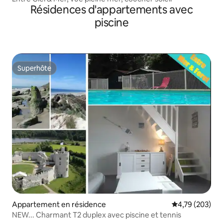
Résidences d'appartements avec
piscine
Superhôte
Superhôte
Appartement en résidence
Évaluation moy
4,79 (203)
NEW... Charmant T2 duplex avec piscine et tennis