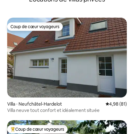
Coup de cœur voyageurs
Coup de cœur voyageurs
Villa ⋅ Neufchâtel-Hardelot
Évaluation mo
4,98 (81)
Villa neuve tout confort et idéalement située
Coup de cœur voyageurs
Coups de cœur voyageurs les plus appréciés