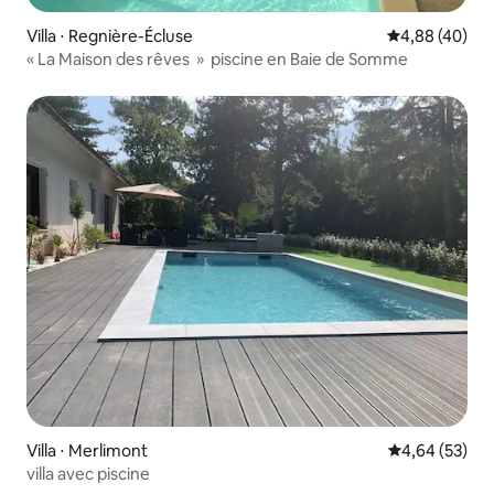
Villa ⋅ Regnière-Écluse
Évaluation mo
4,88 (40)
« La Maison des rêves » piscine en Baie de Somme
Villa ⋅ Merlimont
Évaluation mo
4,64 (53)
villa avec piscine