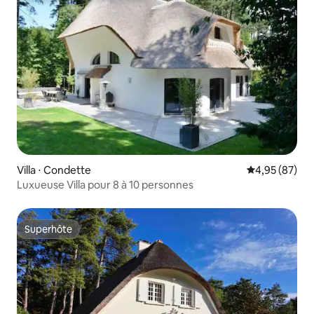
Villa ⋅ Condette
Évaluation mo
4,95 (87)
Luxueuse Villa pour 8 à 10 personnes
Superhôte
Superhôte