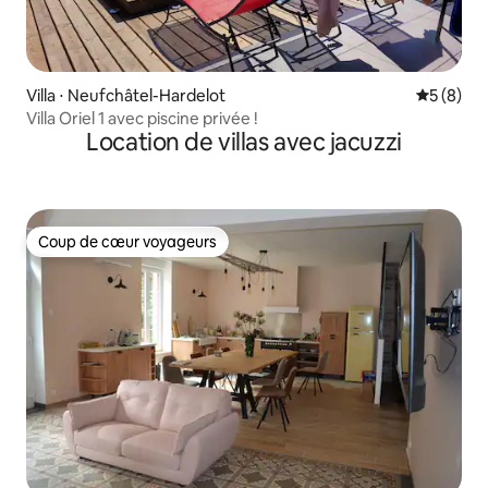
Villa ⋅ Neufchâtel-Hardelot
Évaluatio
5 (8)
Villa Oriel 1 avec piscine privée !
Location de villas avec jacuzzi
Coup de cœur voyageurs
Coup de cœur voyageurs