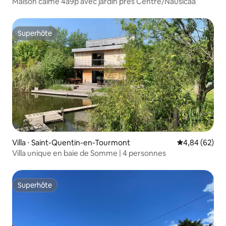
Maison calme 4à9p avec jardin près Centre/Nausicaa
Superhôte
Superhôte
Villa ⋅ Saint-Quentin-en-Tourmont
Évaluation mo
4,84 (62)
Villa unique en baie de Somme | 4 personnes
Superhôte
Superhôte