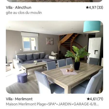
Villa ⋅ Alincthun
Évaluation mo
4,97 (33)
gite au clos du moulin
Villa ⋅ Merlimont
Évaluation mo
4,61 (71)
Maison Merlimont Plage+SPA*+JARDIN+GARAGE-6/8
pers