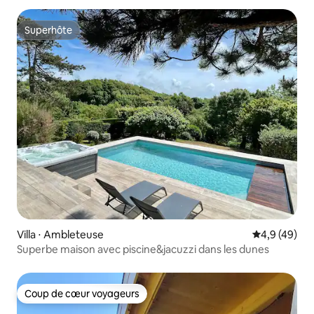
Superhôte
Superhôte
Villa ⋅ Ambleteuse
Évaluation m
4,9 (49)
Superbe maison avec piscine&jacuzzi dans les dunes
Coup de cœur voyageurs
Coup de cœur voyageurs