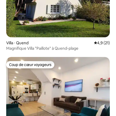
Villa ⋅ Quend
Évaluation m
4,9 (21)
Magnifique Villa "Paillote" à Quend-plage
Coup de cœur voyageurs
Coup de cœur voyageurs