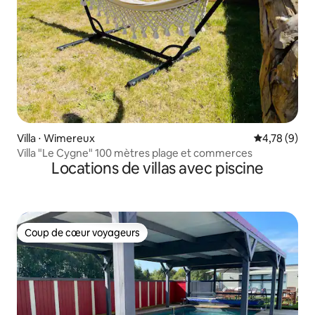
Villa ⋅ Wimereux
Évaluation m
4,78 (9)
Villa "Le Cygne" 100 mètres plage et commerces
Locations de villas avec piscine
Coup de cœur voyageurs
Coup de cœur voyageurs