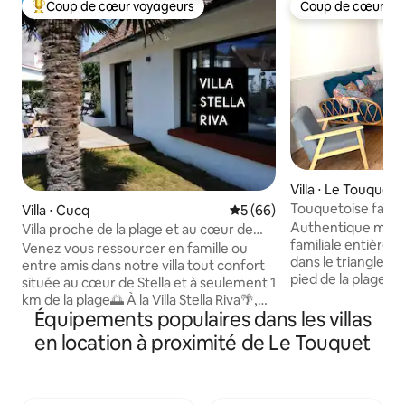
Coup de cœur voyageurs
Coup de cœur vo
Coups de cœur voyageurs les plus appréciés
Coup de cœur vo
Villa ⋅ Le Touquet
Touquetoise famili
Villa ⋅ Cucq
Évaluation moyenne sur la b
5 (66)
la plage
Authentique mais
Villa proche de la plage et au cœur de
familiale entière
Stella
Venez vous ressourcer en famille ou
dans le triangle d
entre amis dans notre villa tout confort
pied de la plage et
située au cœur de Stella et à seulement 1
marché) mais au ca
km de la plage🌅 À la Villa Stella Riva🌴,
la rue. La maison s
Équipements populaires dans les villas
nous mettons tout notre cœur pour que
RDC: cuisine salo
vous passiez un beau séjour 🧘La grande
en location à proximité de Le Touquet
1er: 2 grandes ch
terrasse en bois exposée sud-ouest a
dortoir de 4 lits s
été pensée pour profiter du soleil
Extérieur bien ex
jusqu'en fin de journée☀️ Bars de plage
salon de jardin, tr
🏖️, bar à crustacés🦞, restaurants,