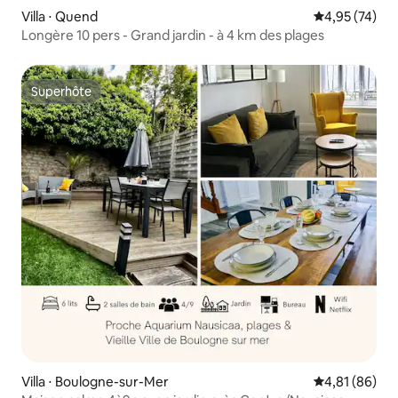
Villa ⋅ Quend
Évaluation mo
4,95 (74)
Longère 10 pers - Grand jardin - à 4 km des plages
Superhôte
Superhôte
Villa ⋅ Boulogne-sur-Mer
Évaluation mo
4,81 (86)