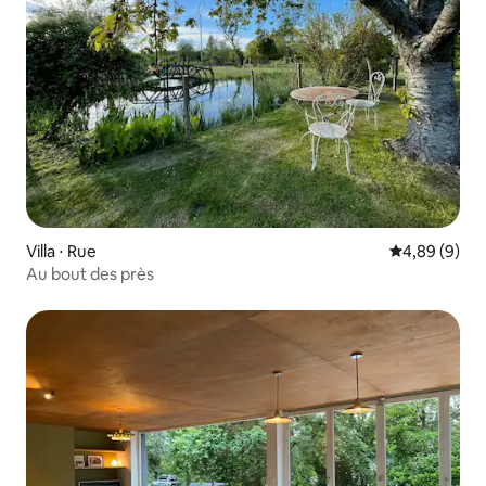
Villa ⋅ Rue
Évaluation m
4,89 (9)
Au bout des près