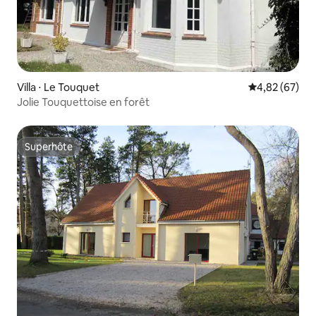
Villa ⋅ Le Touquet
Évaluation mo
4,82 (67)
Jolie Touquettoise en forêt
Superhôte
Superhôte