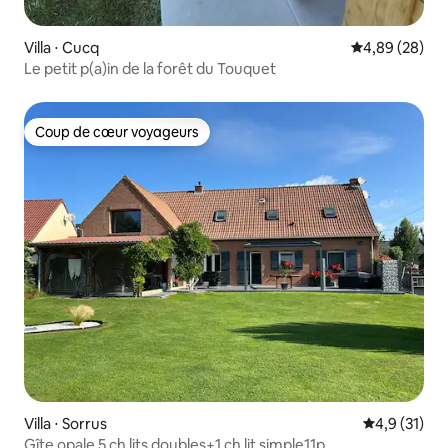
Villa ⋅ Cucq
Évaluation mo
4,89 (28)
Le petit p(a)in de la forêt du Touquet
Coup de cœur voyageurs
Coup de cœur voyageurs
Villa ⋅ Sorrus
Évaluation m
4,9 (31)
Gîte opale 5 ch lits doubles+1 ch lit simple11p