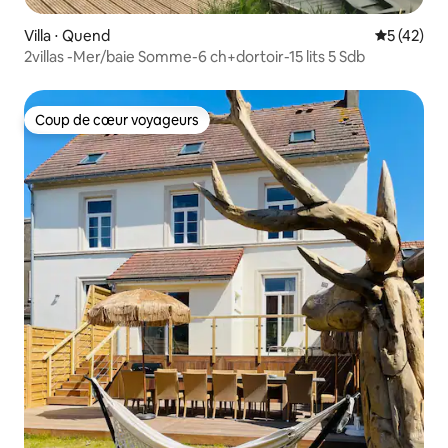
Villa ⋅ Quend
Évaluation
5 (42)
2villas -Mer/baie Somme-6 ch+dortoir-15 lits 5 Sdb
Coup de cœur voyageurs
Coup de cœur voyageurs