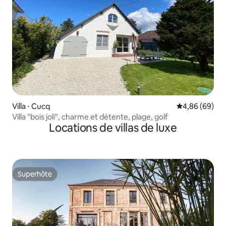
Villa ⋅ Cucq
Évaluation mo
4,86 (69)
Villa "bois joli", charme et détente, plage, golf
Locations de villas de luxe
Superhôte
Superhôte