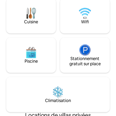
stationnement dan
boulangerie🥐 à 100m, tous les
parapluie, chaise h
commerces sont accessibles à pied!
N'hésitez pas à nous contacter
Véronique🌸
Cuisine
Wifi
Stationnement
Piscine
gratuit sur place
Climatisation
Locations de villas privées