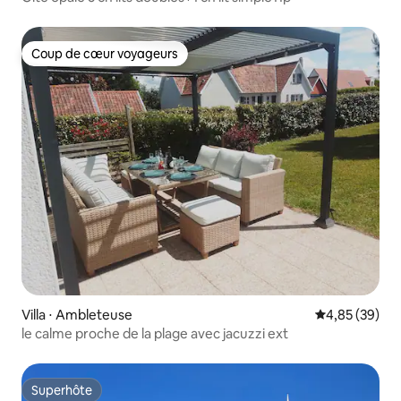
Coup de cœur voyageurs
Coup de cœur voyageurs
Villa ⋅ Ambleteuse
Évaluation mo
4,85 (39)
le calme proche de la plage avec jacuzzi ext
Superhôte
Superhôte