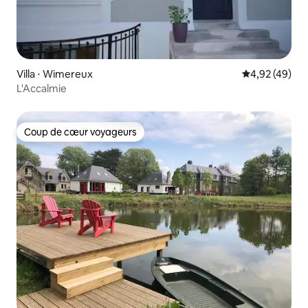
Villa ⋅ Wimereux
Évaluation mo
4,92 (49)
L'Accalmie
Coup de cœur voyageurs
Coup de cœur voyageurs