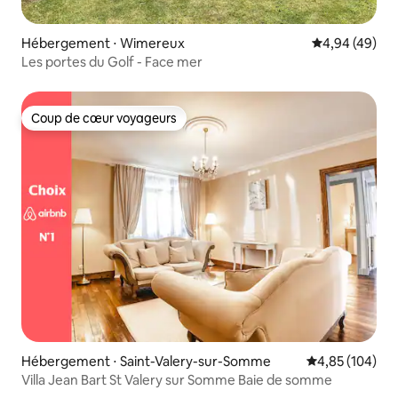
Hébergement ⋅ Wimereux
Évaluation mo
4,94 (49)
Les portes du Golf - Face mer
Coup de cœur voyageurs
Coup de cœur voyageurs
Hébergement ⋅ Saint-Valery-sur-Somme
Évaluation moy
4,85 (104)
Villa Jean Bart St Valery sur Somme Baie de somme