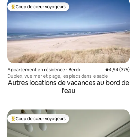
Coup de cœur voyageurs
Coups de cœur voyageurs les plus appréciés
Appartement en résidence ⋅ Berck
Évaluation moy
4,94 (375)
Duplex, vue mer et plage, les pieds dans le sable
Autres locations de vacances au bord de
l'eau
Coup de cœur voyageurs
Coups de cœur voyageurs les plus appréciés