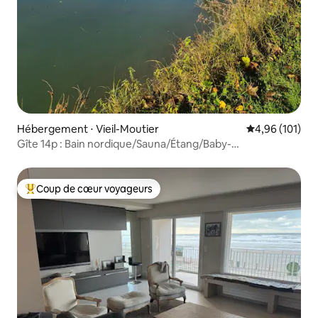
Hébergement ⋅ Vieil-Moutier
Évaluation moy
4,96 (101)
Gîte 14p : Bain nordique/Sauna/Étang/Baby-
foot/Fléchettes
Coup de cœur voyageurs
Coups de cœur voyageurs les plus appréciés