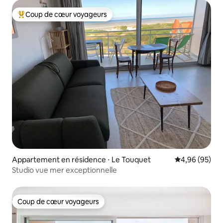
Coup de cœur voyageurs
Coups de cœur voyageurs les plus appréciés
Appartement en résidence ⋅ Le Touquet
Évaluation mo
4,96 (95)
Studio vue mer exceptionnelle
Coup de cœur voyageurs
Coup de cœur voyageurs