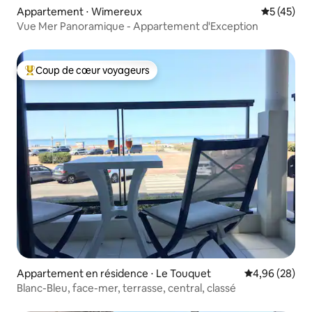
Appartement ⋅ Wimereux
Évaluation
5 (45)
Vue Mer Panoramique - Appartement d'Exception
Coup de cœur voyageurs
Coups de cœur voyageurs les plus appréciés
Appartement en résidence ⋅ Le Touquet
Évaluation mo
4,96 (28)
Blanc-Bleu, face-mer, terrasse, central, classé