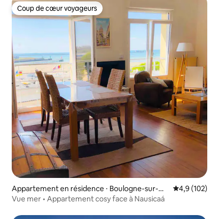
Coup de cœur voyageurs
Coup de cœur voyageurs
Appartement en résidence ⋅ Boulogne-sur-Me
Évaluation mo
4,9 (102)
r
Vue mer • Appartement cosy face à Nausicaá