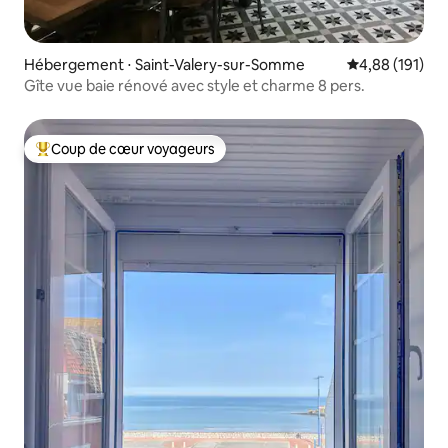
Hébergement ⋅ Saint-Valery-sur-Somme
Évaluation moy
4,88 (191)
Gîte vue baie rénové avec style et charme 8 pers.
Coup de cœur voyageurs
Coups de cœur voyageurs les plus appréciés