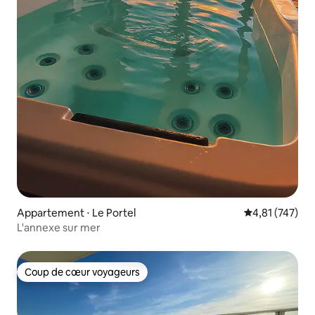
Appartement ⋅ Le Portel
Évaluation moy
4,81 (747)
L'annexe sur mer
Coup de cœur voyageurs
Coup de cœur voyageurs