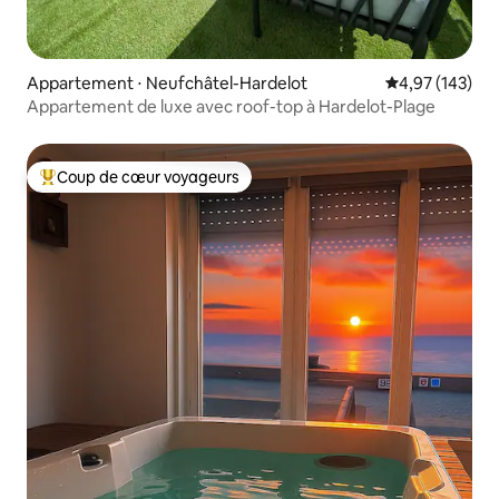
Appartement ⋅ Neufchâtel-Hardelot
Évaluation moy
4,97 (143)
Appartement de luxe avec roof-top à Hardelot-Plage
Coup de cœur voyageurs
Coups de cœur voyageurs les plus appréciés