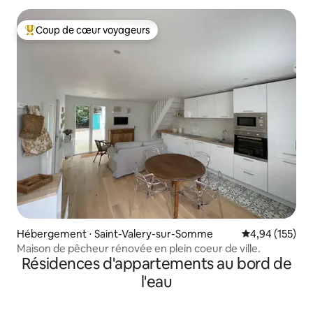
Coup de cœur voyageurs
Coups de cœur voyageurs les plus appréciés
Hébergement ⋅ Saint-Valery-sur-Somme
Évaluation moy
4,94 (155)
Maison de pêcheur rénovée en plein coeur de ville.
Résidences d'appartements au bord de
l'eau