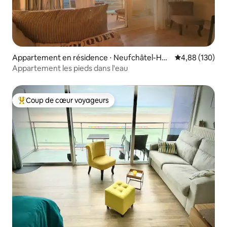
Appartement en résidence ⋅ Neufchâtel-Har
Évaluation moy
4,88 (130)
delot
Appartement les pieds dans l'eau
Coup de cœur voyageurs
Coups de cœur voyageurs les plus appréciés