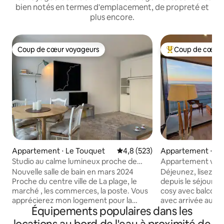
bien notés en termes d'emplacement, de propreté et
plus encore.
Coup de cœur voyageurs
Coup de cœur 
Coup de cœur voyageurs
Coups de cœur vo
Appartement ⋅ Le Touquet
Évaluation moyenne sur la base
4,8 (523)
Appartement ⋅ Be
Studio au calme lumineux proche de
Appartement vue 
tout
et garage
Nouvelle salle de bain en mars 2024
Déjeunez, lisez, c
Proche du centre ville de La plage, le
depuis le séjour 
marché , les commerces, la poste. Vous
cosy avec balcon s
apprécierez mon logement pour la
avec arrivée autonome. ✅ L
Équipements populaires dans les
luminosité, le quartier, l’emplacement de
forts 🌅Vue mer 180° 🪟 Grande baie
qualité tout en étant au calme. 100 m de
vitrée et balcon 6 m² 🚗Garage priva