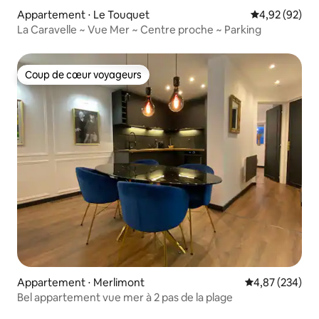
Appartement ⋅ Le Touquet
Évaluation mo
4,92 (92)
La Caravelle ~ Vue Mer ~ Centre proche ~ Parking
Coup de cœur voyageurs
Coup de cœur voyageurs
Appartement ⋅ Merlimont
Évaluation moy
4,87 (234)
Bel appartement vue mer à 2 pas de la plage