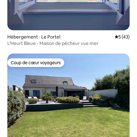
Hébergement ⋅ Le Portel
Évaluation
5 (43)
L’Heurt Bleue - Maison de pêcheur vue mer
Coup de cœur voyageurs
Coup de cœur voyageurs