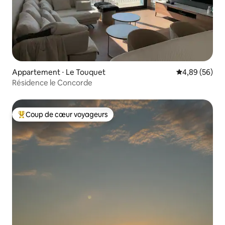
Appartement ⋅ Le Touquet
Évaluation mo
4,89 (56)
Résidence le Concorde
Coup de cœur voyageurs
Coups de cœur voyageurs les plus appréciés