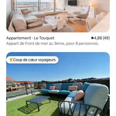
Appartement ⋅ Le Touquet
Évaluation mo
4,88 (49)
Appart de front de mer au 3éme, pour 8 personnes.
Coup de cœur voyageurs
Coups de cœur voyageurs les plus appréciés