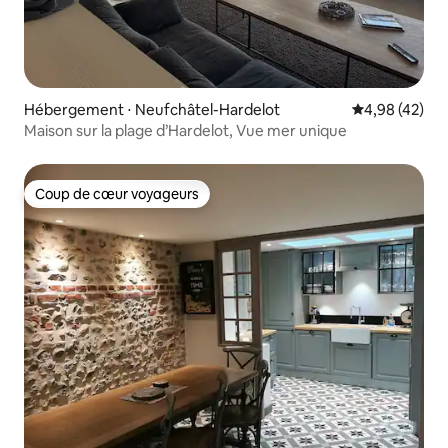
Hébergement ⋅ Neufchâtel-Hardelot
Évaluation mo
4,98 (42)
Maison sur la plage d’Hardelot, Vue mer unique
Coup de cœur voyageurs
Coup de cœur voyageurs