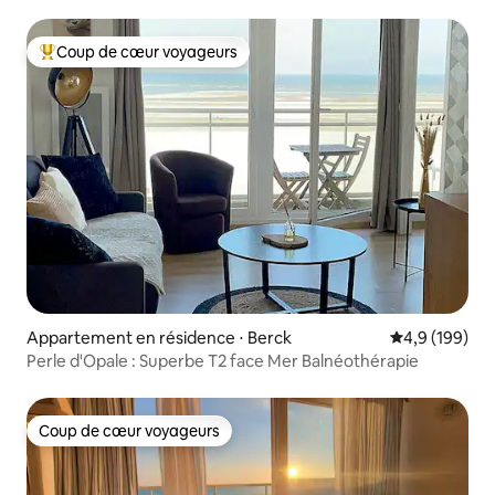
Coup de cœur voyageurs
Coups de cœur voyageurs les plus appréciés
Appartement en résidence ⋅ Berck
Évaluation mo
4,9 (199)
Perle d'Opale : Superbe T2 face Mer Balnéothérapie
Coup de cœur voyageurs
Coup de cœur voyageurs