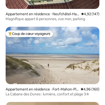
Appartement en résidence ⋅ Neufchâtel-Har
Évaluation moy
4,92 (147)
delot
Magnifique appart 6 personnes, vue mer, parking
Coup de cœur voyageurs
Coups de cœur voyageurs les plus appréciés
Appartement en résidence ⋅ Fort-Mahon-Pla
Évaluation moy
4,96 (160)
ge
La Cabane des Dunes : lumière, confort et plage 3☆