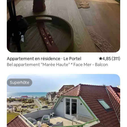
Appartement en résidence ⋅ Le Portel
Évaluation moy
4,85 (311)
Bel appartement "Marée Haute" * Face Mer - Balcon
Superhôte
Superhôte