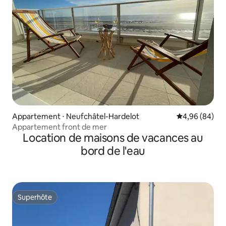
Appartement ⋅ Neufchâtel-Hardelot
Évaluation mo
4,96 (84)
Appartement front de mer
Location de maisons de vacances au
bord de l'eau
Superhôte
Superhôte