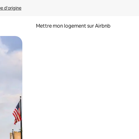
ue d'origine
Mettre mon logement sur Airbnb
sant glisser.