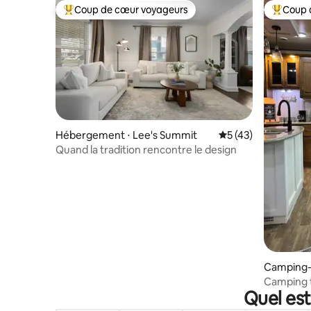
Coup de cœur voyageurs
Coup 
Coups de cœur voyageurs les plus appréciés
Coups de
Hébergement ⋅ Lee's Summit
Évaluation moyenne
5 (43)
Quand la tradition rencontre le design
Camping-c
Lotawana
Camping 
Quel est