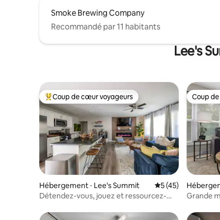
Smoke Brewing Company
Recommandé par 11 habitants
Lee's Su
Coup de cœur voyageurs
Coup de
Coups de cœur voyageurs les plus appréciés
Coup de
Hébergement ⋅ Lee's Summit
Évaluation moyenne
5 (45)
Hébergem
Détendez-vous, jouez et ressourcez-
Grande ma
vous | Salle de jeux de luxe + jacuzzi
size_4 ch
fléchette