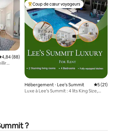
Coup de cœur voyageurs
Coups de cœur voyageurs les plus appréciés
Évaluation moyenne sur la base de 88 commentaires : 4,84 sur 5
4,84 (88)
llir
ng size|
Hébergement ⋅ Lee's Summit
Évaluation moyenne
5 (21)
Luxe à Lee’s Summit : 4 lits King Size,
piscine, jacuzzi
taires : 4,95 sur 5
 Summit ?