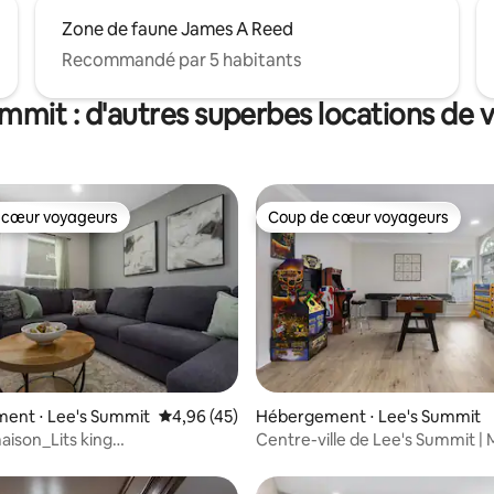
Zone de faune James A Reed
Recommandé par 5 habitants
mmit : d'autres superbes locations de
 cœur voyageurs
Coup de cœur voyageurs
 cœur voyageurs
Coup de cœur voyageurs
 sur la base de 45 commentaires : 5 sur 5
ent ⋅ Lee's Summit
Évaluation moyenne sur la base de 45 comme
4,96 (45)
Hébergement ⋅ Lee's Summit
ison_Lits king
Centre-ville de Lee's Summit | M
ambres_Tennis de table et
salle d'arcade
s_Jardin clôturé