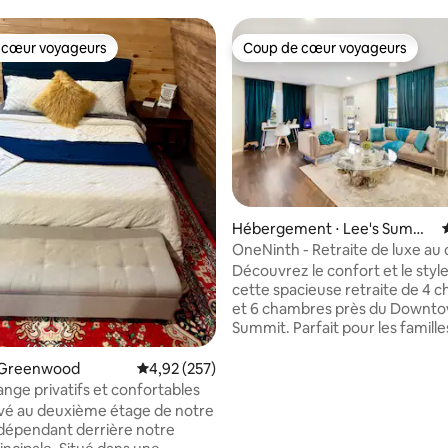
 cœur voyageurs
Coup de cœur voyageurs
 cœur voyageurs
Coup de cœur voyageurs
Hébergement ⋅ Lee's Summi
t
OneNinth - Retraite de luxe au
 sur la base de 27 commentaires : 5 sur 5
ville
Découvrez le confort et le styl
cette spacieuse retraite de 4 
et 6 chambres près du Downto
Summit. Parfait pour les famille
professionnels, il dispose de 2
vie, de 5 téléviseurs Roku, d'un
 Greenwood
Évaluation moyenne sur la base de 257 commen
4,92 (257)
entièrement équipée et d'un é
ange privatifs et confortables
adapté aux animaux de compag
ivé au deuxième étage de notre
Profitez de la cour privée, du s
dépendant derrière notre
extérieur, de la balançoire du p