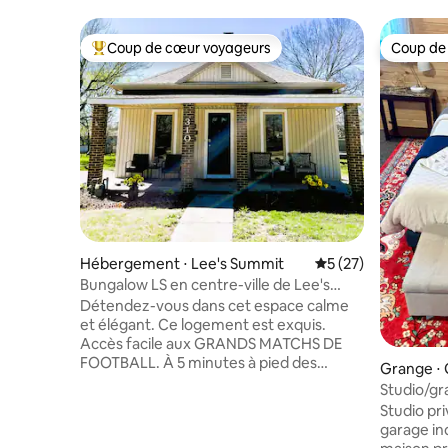
Coup de cœur voyageurs
Coup de
Coups de cœur voyageurs les plus appréciés
Coup de
Hébergement ⋅ Lee's Summit
Évaluation moyenne
5 (27)
Bungalow LS en centre-ville de Lee's
Summit
Détendez-vous dans cet espace calme
et élégant. Ce logement est exquis.
Accès facile aux GRANDS MATCHS DE
FOOTBALL. À 5 minutes à pied des
Grange ⋅
transports pour la FIFA. Idéal pour les
Studio/gr
couples, les voyages d'affaires, les
Studio pr
vacances ou simplement pour une visite.
garage in
Intime, parking. Vous allez adorer cet