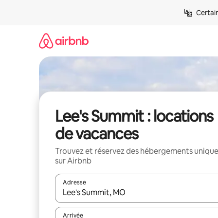
Aller
Certai
directement
au
contenu
Lee's Summit : locations
de vacances
Trouvez et réservez des hébergements uniqu
sur Airbnb
Adresse
Lorsque les résultats s'affichent, utilisez les flèc
Arrivée