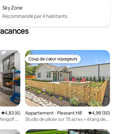
Sky Zone
Recommandé par 4 habitants
 vacances
Coup de cœur voyageurs
Coup de cœur voyageurs
ntaires : 4,96 sur 5
Évaluation moyenne sur la base de 6 commentaires : 4,83 sur 5
4,83 (6)
Appartement ⋅ Pleasant Hill
Évaluation moyenne su
4,98 (50)
inigolf et
Studio de pilote sur 75 acres + étang de
pêche