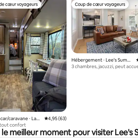
de cœur voyageurs
Coup de cœur voyageurs
 cœur voyageurs les plus appréciés
Coup de cœur voyageurs
 sur la base de 43 commentaires : 5 sur 5
Hébergement ⋅ Lee's Summi
t
3 chambres, jacuzzi, peut accuei
8 personnes, salle de jeux|Lit Ki
ar/caravane ⋅ Lake
Évaluation moyenne sur la base de 63 commen
4,95 (63)
tout confort
 le meilleur moment pour visiter Lee's