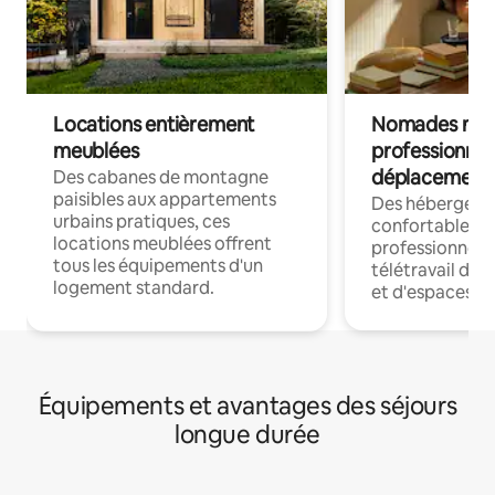
Locations entièrement
Nomades num
meublées
professionnel
déplacement
Des cabanes de montagne
paisibles aux appartements
Des hébergem
urbains pratiques, ces
confortables p
locations meublées offrent
professionnels
tous les équipements d'un
télétravail dis
logement standard.
et d'espaces de
Équipements et avantages des séjours
longue durée