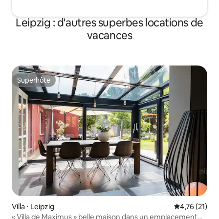
Leipzig : d'autres superbes locations de
vacances
Superhôte
Superhôte
Villa ⋅ Leipzig
Évaluation mo
4,76 (21)
« Villa de Maximus » belle maison dans un emplacement