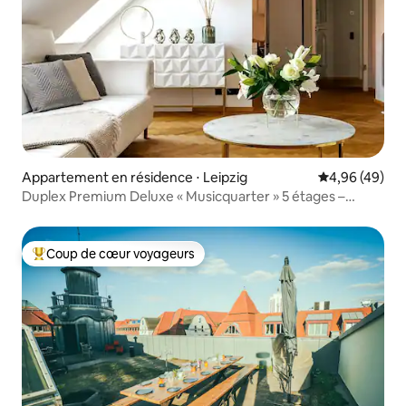
Appartement en résidence ⋅ Leipzig
Évaluation mo
4,96 (49)
Duplex Premium Deluxe « Musicquarter » 5 étages –
3 chambres
Coup de cœur voyageurs
Coups de cœur voyageurs les plus appréciés