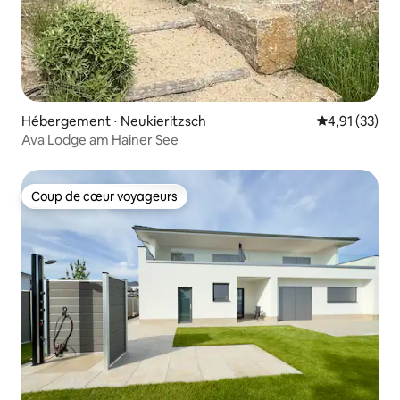
Hébergement ⋅ Neukieritzsch
Évaluation mo
4,91 (33)
Ava Lodge am Hainer See
Coup de cœur voyageurs
Coup de cœur voyageurs