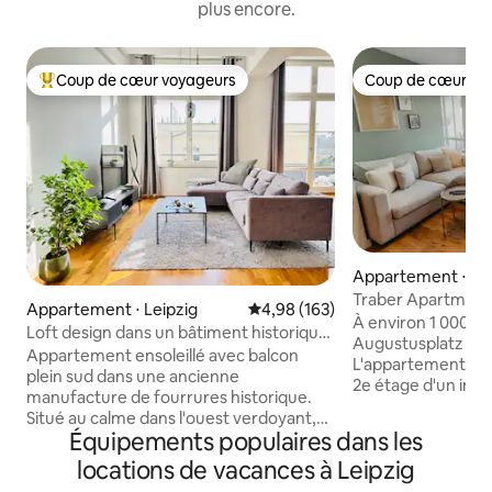
plus encore.
Coup de cœur voyageurs
Coup de cœur vo
Coups de cœur voyageurs les plus appréciés
Coup de cœur vo
Appartement ⋅ Lei
Traber Apartments
Appartement ⋅ Leipzig
Évaluation moyenne sur la base 
4,98 (163)
luxueux
À environ 1 000 mè
Loft design dans un bâtiment historique
Augustusplatz : il n
Manufaktur près de l'arène/du stade
Appartement ensoleillé avec balcon
L'appartement de 2
plein sud dans une ancienne
2e étage d'un imm
manufacture de fourrures historique.
latérale (calme) du
Situé au calme dans l'ouest verdoyant,
dispose d'une nouv
Équipements populaires dans les
directement à la limite du centre-ouest,
nouvelle salle de b
non loin du stade RB et de l'Arena.
locations de vacances à Leipzig
d'une chambre avec
Logement idéal pour les amateurs
salon spacieux av