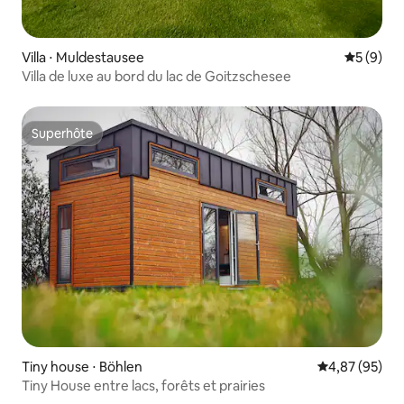
Villa ⋅ Muldestausee
Évaluatio
5 (9)
Villa de luxe au bord du lac de Goitzschesee
Superhôte
Superhôte
Tiny house ⋅ Böhlen
Évaluation mo
4,87 (95)
Tiny House entre lacs, forêts et prairies