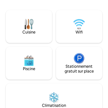
d'événements et les explorateurs de
d'une place de par
Leipzig ! Points forts : chauffage au sol, lit
souterrain et asce
boxspring et départ détendu à
entièrement occul
14 heures ! Transports en commun
couvert orienté ou
(arrêt Angerbrücke à seulement
vous détendre surt
300 m) : > Stade Red Bull - Sportforum I
ensoleillés.
2 min > Arena - Waldplatz I 4 min >
Cuisine
Wifi
Centre - Goerdelerring I 8 min > Gare
centrale I 10 min
Stationnement
Piscine
gratuit sur place
Climatisation