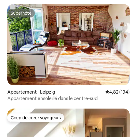
Superhôte
Superhôte
Appartement ⋅ Leipzig
Évaluation moy
4,82 (194)
Appartement ensoleillé dans le centre-sud
Coup de cœur voyageurs
Coup de cœur voyageurs