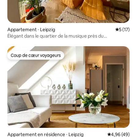
Appartement ⋅ Leipzig
Évaluation
5 (17)
Élégant dans le quartier de la musique près du
parc+balcon+central
Coup de cœur voyageurs
Coup de cœur voyageurs
Appartement en résidence ⋅ Leipzig
Évaluation mo
4,96 (49)