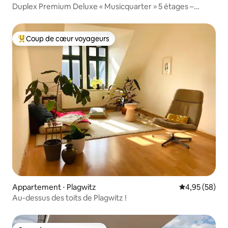
Duplex Premium Deluxe « Musicquarter » 5 étages –
3 chambres
Coup de cœur voyageurs
Coups de cœur voyageurs les plus appréciés
Appartement ⋅ Plagwitz
Évaluation mo
4,95 (58)
Au-dessus des toits de Plagwitz !