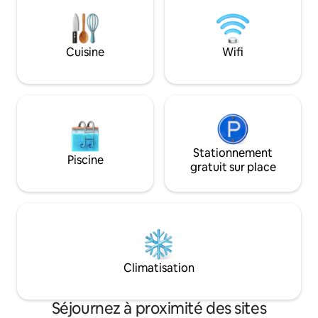
14 heures ! Transports en commun
couvert orienté ou
(arrêt Angerbrücke à seulement
vous détendre surt
300 m) : > Stade Red Bull - Sportforum I
ensoleillés.
2 min > Arena - Waldplatz I 4 min >
Cuisine
Wifi
Centre - Goerdelerring I 8 min > Gare
centrale I 10 min
Stationnement
Piscine
gratuit sur place
Climatisation
Séjournez à proximité des sites