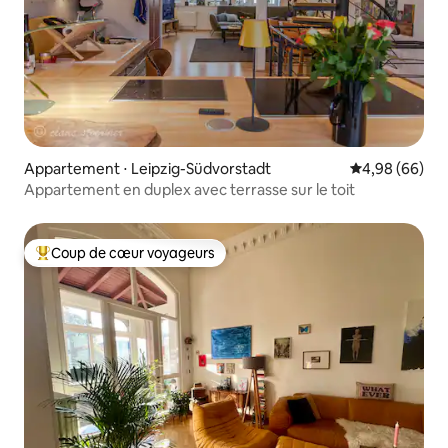
Appartement ⋅ Leipzig-Südvorstadt
Évaluation mo
4,98 (66)
Appartement en duplex avec terrasse sur le toit
Coup de cœur voyageurs
Coups de cœur voyageurs les plus appréciés