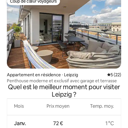
Coup de cœur voyageurs
Coup de cœur voyageurs
Appartement en résidence ⋅ Leipzig
Évaluation
5 (22)
Penthouse moderne et exclusif avec garage et terrasse
Quel est le meilleur moment pour visiter
Leipzig ?
Mois
Prix moyen
Temp. moy.
Janv.
72 €
1 °C