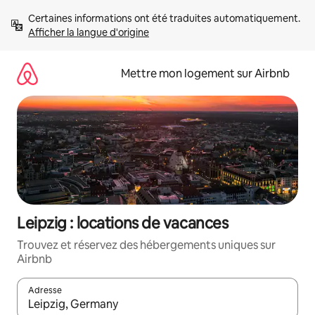
Aller
Certaines informations ont été traduites automatiquement. 
directement
Afficher la langue d'origine
au
contenu
Mettre mon logement sur Airbnb
Leipzig : locations de vacances
Trouvez et réservez des hébergements uniques sur
Airbnb
Adresse
Lorsque les résultats s'affichent, utilisez les flèches vers le hau