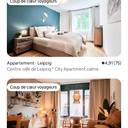
Coup de cœur voyageurs
Coup de cœur voyageurs
Appartement ⋅ Leipzig
Évaluation mo
4,91 (75)
Centre-ville de Leipzig * City Apartment calme
Coup de cœur voyageurs
Coup de cœur voyageurs