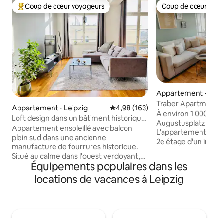
Coup de cœur voyageurs
Coup de cœur vo
Coups de cœur voyageurs les plus appréciés
Coup de cœur vo
Appartement ⋅ Lei
Traber Apartments
Appartement ⋅ Leipzig
Évaluation moyenne sur la base 
4,98 (163)
luxueux
À environ 1 000 mè
Loft design dans un bâtiment historique
Augustusplatz : il n
Manufaktur près de l'arène/du stade
Appartement ensoleillé avec balcon
L'appartement de 2
plein sud dans une ancienne
2e étage d'un imm
manufacture de fourrures historique.
latérale (calme) du
Situé au calme dans l'ouest verdoyant,
dispose d'une nouv
Équipements populaires dans les
directement à la limite du centre-ouest,
nouvelle salle de b
non loin du stade RB et de l'Arena.
locations de vacances à Leipzig
d'une chambre avec
Logement idéal pour les amateurs
salon spacieux av
d'événements et les explorateurs de
d'une place de par
Leipzig ! Points forts : chauffage au sol, lit
souterrain et asce
boxspring et départ détendu à
entièrement occul