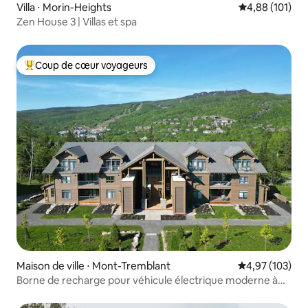
Villa ⋅ Morin-Heights
Évaluation moy
4,88 (101)
Zen House 3 | Villas et spa
Coup de cœur voyageurs
Coups de cœur voyageurs les plus appréciés
Maison de ville ⋅ Mont-Tremblant
Évaluation moy
4,97 (103)
Borne de recharge pour véhicule électrique moderne à
Tremblant (ski/piscine/golf)