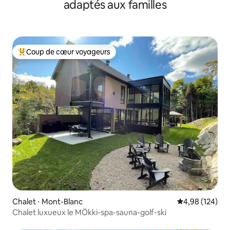
adaptés aux familles
Coup de cœur voyageurs
Coups de cœur voyageurs les plus appréciés
Chalet ⋅ Mont-Blanc
Évaluation moy
4,98 (124)
Chalet luxueux le MÖkki-spa-sauna-golf-ski