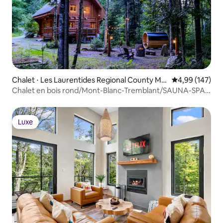
Chalet ⋅ Les Laurentides Regional County Mu
Évaluation moy
4,99 (147)
nicipality
Chalet en bois rond/Mont-Blanc-Tremblant/SAUNA-SPA-
BARBECUE
Luxe
Luxe