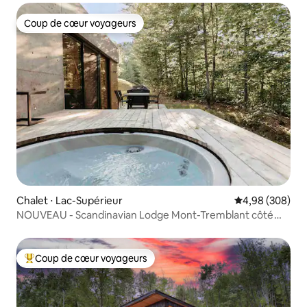
Coup de cœur voyageurs
Coup de cœur voyageurs
Chalet ⋅ Lac-Supérieur
Évaluation moy
4,98 (308)
NOUVEAU - Scandinavian Lodge Mont-Tremblant côté
nord
Coup de cœur voyageurs
Coups de cœur voyageurs les plus appréciés