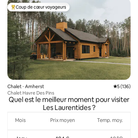
Coup de cœur voyageurs
Coups de cœur voyageurs les plus appréciés
Chalet ⋅ Amherst
Évaluation 
5 (136)
Chalet Havre Des Pins
Quel est le meilleur moment pour visiter
Les Laurentides ?
Mois
Prix moyen
Temp. moy.