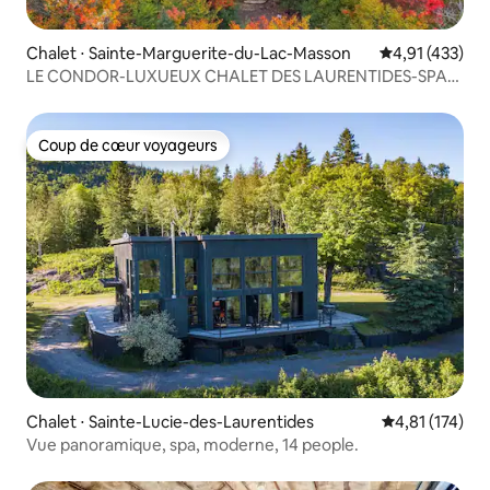
Chalet ⋅ Sainte-Marguerite-du-Lac-Masson
Évaluation moy
4,91 (433)
LE CONDOR-LUXUEUX CHALET DES LAURENTIDES-SPA-
LAC
Coup de cœur voyageurs
Coup de cœur voyageurs
Chalet ⋅ Sainte-Lucie-des-Laurentides
Évaluation moy
4,81 (174)
Vue panoramique, spa, moderne, 14 people.