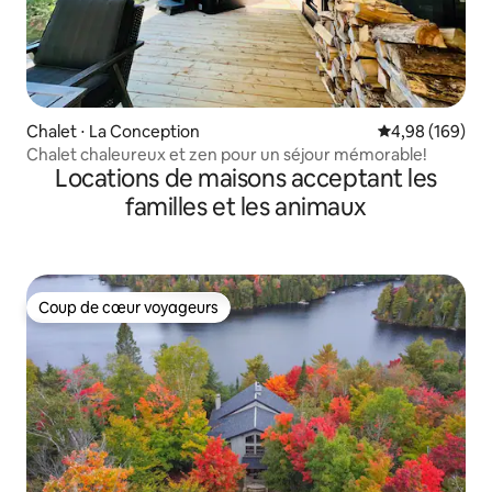
Chalet ⋅ La Conception
Évaluation moy
4,98 (169)
Chalet chaleureux et zen pour un séjour mémorable!
Locations de maisons acceptant les
familles et les animaux
Coup de cœur voyageurs
Coup de cœur voyageurs