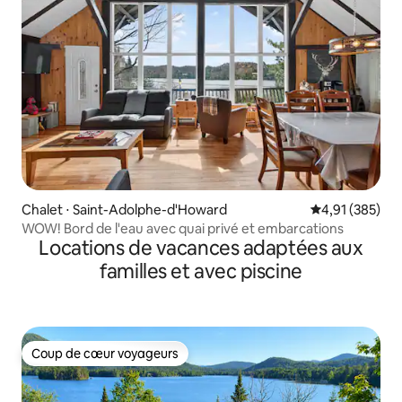
Chalet ⋅ Saint-Adolphe-d'Howard
Évaluation moy
4,91 (385)
WOW! Bord de l'eau avec quai privé et embarcations
Locations de vacances adaptées aux
familles et avec piscine
Coup de cœur voyageurs
Coup de cœur voyageurs