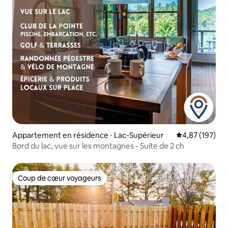
Appartement en résidence ⋅ Lac-Supérieur
Évaluation moy
4,87 (197)
Bord du lac, vue sur les montagnes - Suite de 2 ch
Coup de cœur voyageurs
Coup de cœur voyageurs