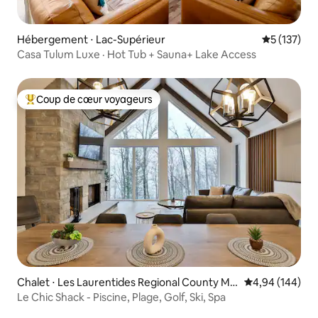
Hébergement ⋅ Lac-Supérieur
Évaluation 
5 (137)
Casa Tulum Luxe · Hot Tub + Sauna+ Lake Access
Coup de cœur voyageurs
Coups de cœur voyageurs les plus appréciés
Chalet ⋅ Les Laurentides Regional County Mu
Évaluation moy
4,94 (144)
nicipality
Le Chic Shack - Piscine, Plage, Golf, Ski, Spa