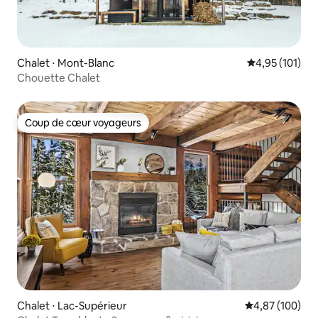
Chalet ⋅ Mont-Blanc
Évaluation moy
4,95 (101)
Chouette Chalet
Coup de cœur voyageurs
Coup de cœur voyageurs
Chalet ⋅ Lac-Supérieur
Évaluation moy
4,87 (100)