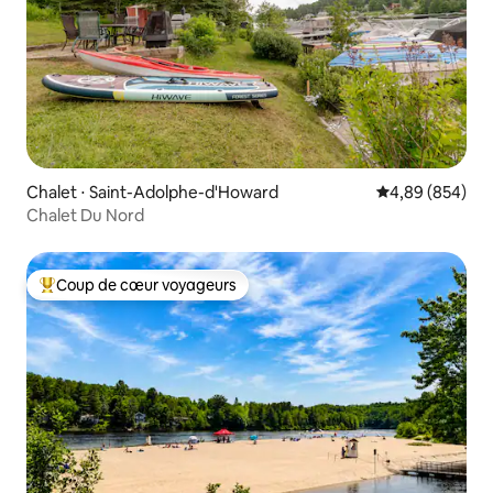
Chalet ⋅ Saint-Adolphe-d'Howard
Évaluation moy
4,89 (854)
Chalet Du Nord
Coup de cœur voyageurs
Coups de cœur voyageurs les plus appréciés