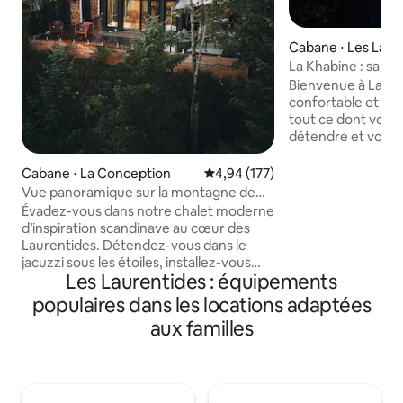
Cabane ⋅ Les Laur
egional County Mun
La Khabine : sauna,
Tremblant
Bienvenue à La Khabine !
confortable et mo
tout ce dont vous
détendre et vous 
nature. Dégustez un verre de vin au son
d'un feu crépitant
Cabane ⋅ La Conception
Évaluation moyenne sur la base 
4,94 (177)
bois. Admirez la vu
Vue panoramique sur la montagne de
les baies vitrées 
Mont-Tremblant + spa privé
Évadez-vous dans notre chalet moderne
Détendez-vous dan
d’inspiration scandinave au cœur des
privé en baril de cèdre. Les pr
Laurentides. Détendez-vous dans le
soins naturels, le 
jacuzzi sous les étoiles, installez-vous
savon à linge et le
Les Laurentides : équipements
confortablement près de la cheminée et
tous gratuits. No
profitez d’une vue magnifique sur les
populaires dans les locations adaptées
aimerez notre pet
montagnes du Mont-Tremblant depuis
fenêtres autant qu
aux familles
la terrasse. Notre chalet, qui accepte les
animaux de compagnie, se trouve à
seulement quelques minutes du Mont-
Tremblant, avec un accès facile au ski et
aux activités de plein air. L’endroit idéal