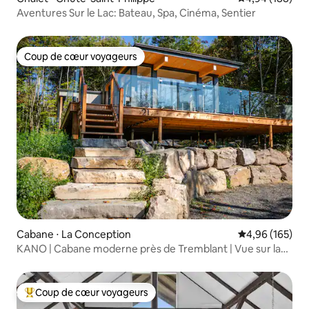
Aventures Sur le Lac: Bateau, Spa, Cinéma, Sentier
Coup de cœur voyageurs
Coup de cœur voyageurs
Cabane ⋅ La Conception
Évaluation moy
4,96 (165)
KANO | Cabane moderne près de Tremblant | Vue sur la
forêt
Coup de cœur voyageurs
Coups de cœur voyageurs les plus appréciés