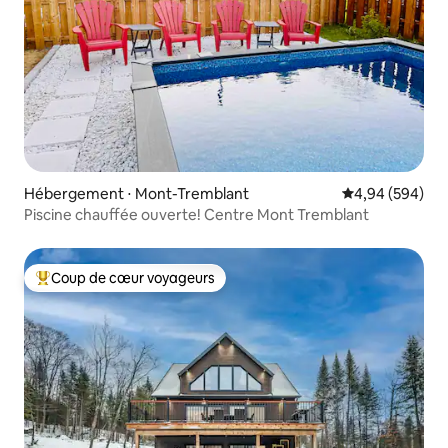
Hébergement ⋅ Mont-Tremblant
Évaluation moy
4,94 (594)
Piscine chauffée ouverte! Centre Mont Tremblant
Coup de cœur voyageurs
Coups de cœur voyageurs les plus appréciés