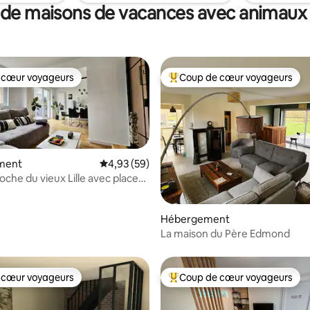
 de maisons de vacances avec animaux
 cœur voyageurs
Coup de cœur voyageurs
 cœur voyageurs
Coups de cœur voyageurs les p
ment
Évaluation moyenne sur la base de 59 commen
4,93 (59)
oche du vieux Lille avec place
g
r la base de 381 commentaires : 4,7 sur 5
Hébergement
La maison du Père Edmond
 cœur voyageurs
Coup de cœur voyageurs
 cœur voyageurs
Coups de cœur voyageurs les p