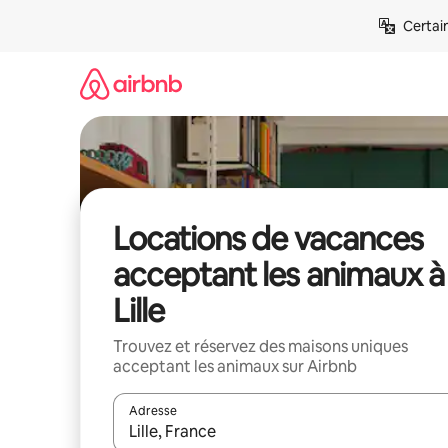
Aller
Certai
directement
au
contenu
Locations de vacances
acceptant les animaux à
Lille
Trouvez et réservez des maisons uniques
acceptant les animaux sur Airbnb
Adresse
Lorsque les résultats s'affichent, utilisez les flèc