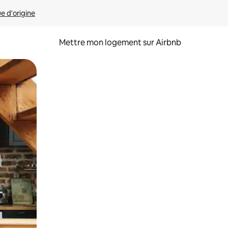
ue d'origine
Mettre mon logement sur Airbnb
sant glisser.