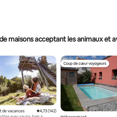
de maisons acceptant les animaux et a
Coup de cœur voyageurs
Coup de cœur voyageurs
 de vacances
Évaluation moyenne sur la base de 142 comme
4,73 (142)
hôtes avec sauna, bain à
 la base de 93 commentaires : 4,65 sur 5
Hébergement