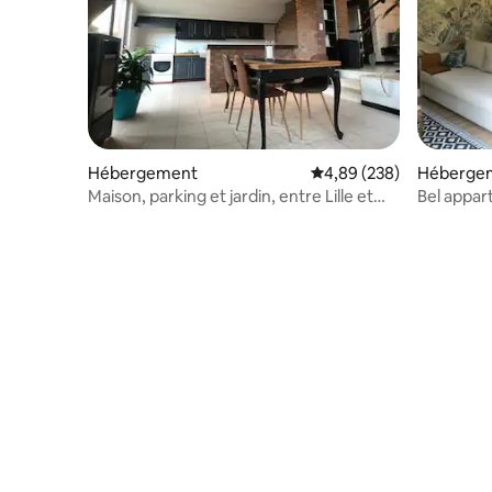
Hébergement
Évaluation moyenne sur 
4,89 (238)
Héberge
Maison, parking et jardin, entre Lille et
Bel appar
Tournai