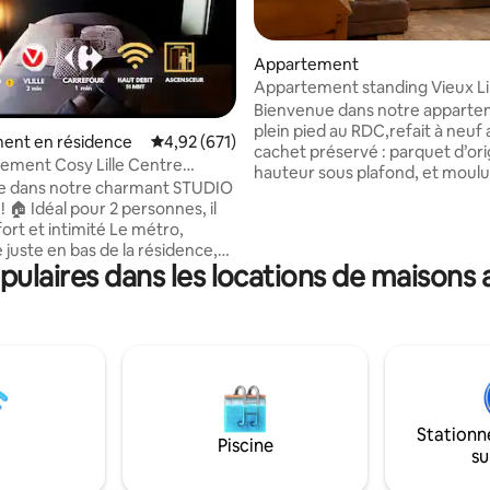
 la base de 198 commentaires : 4,81 sur 5
Appartement
Appartement standing Vieux Lil
Bienvenue dans notre apparte
plein pied au RDC,refait à neuf
ent en résidence
Évaluation moyenne sur la base de 671 comme
4,92 (671)
cachet préservé : parquet d’orig
ement Cosy Lille Centre
hauteur sous plafond, et moulu
e dans notre charmant STUDIO
Idéalement situé dans le vieux Li
 ! 🏠 Idéal pour 2 personnes, il
mètres des boutiques, des bars
et intimité Le métro,
restaurants et des traiteurs et 
 juste en bas de la résidence,
mètres de la grand place, moin
opulaires dans les locations de maisons
porte à la Gare Lille Flandres
minutes à pied des gares. Gran
3 stations) 🚇 et à Lille Europe
TV, Wifi, Netflix,Beatbox,Cuisin
ations) 🌍 À côté, un
équipée. Chambre 25m carrés: 1
Market facilite vos courses si
double 140, 1 lit simple, 1 canapé
 Profitez de cet emplacement
au plus bel hôtel 5 étoiles de Lill
e
réable ! 😊✨ Posez vos
, partagez vos besoins, nous
Stationn
 pour vous aider.
Piscine
su