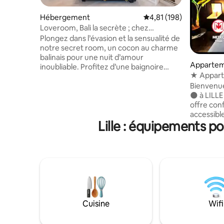
Hébergement
Évaluation moyenne sur
4,81 (198)
Loveroom, Bali la secrète ; chez
nounours
Plongez dans l’évasion et la sensualité de
notre secret room, un cocon au charme
balinais pour une nuit d’amour
Appartem
inoubliable. Profitez d’une baignoire
★ Appart
balnéo, d’un sauna relaxant pour des
BLACK
Bienvenu
instants de détente, et laissez libre cours
🌑 à LILLE
à vos désirs avec le fauteuil tantra
offre confort 
sublimé par un miroir XXL Riez ensemble
accessible
autour du baby-foot, puis offrez-vous
Lille : équipements p
vous trans
une nuit douce et voluptueuse dans un lit
en 7 min (
king-size 2m X 2m aux draps satinés.
en 8 min (4 st
Calme, exotisme et passion vous
Carrefour 
attendent Réservez vite ! netflix inclus.
besoin. 
pratique ! Notre mission : rendre votr
séjour ag
questions
sommes là
Cuisine
Wifi