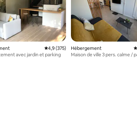
la base de 238 commentaires : 4,89 sur 5
ment
Évaluation moyenne sur la base de 375 comm
4,9 (375)
Hébergement
É
tement avec jardin et parking
Maison de ville 3 pers. calme / 
gratuit