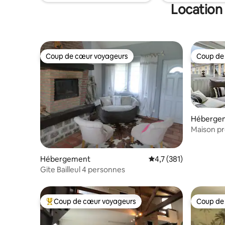
Location
Coup de cœur voyageurs
Coup de
Coup de cœur voyageurs
Coup de
Héberge
Maison pr
de parkin
Hébergement
Évaluation moyenne su
4,7 (381)
Gite Bailleul 4 personnes
Coup de cœur voyageurs
Coup de
Coups de cœur voyageurs les plus appréciés
Coup de