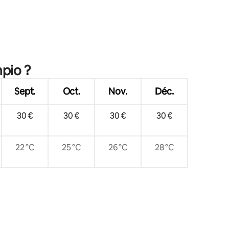
taires : 4,96 sur 5
mpio ?
Sept.
Oct.
Nov.
Déc.
30 €
30 €
30 €
30 €
22 °C
25 °C
26 °C
28 °C