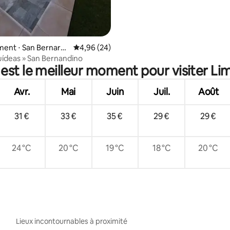
ent ⋅ San Bernardi
Évaluation moyenne sur la base de 24 commen
4,96 (24)
uídeas » San Bernandino
est le meilleur moment pour visiter Li
Avr.
Mai
Juin
Juil.
Août
31 €
33 €
35 €
29 €
29 €
24 °C
20 °C
19 °C
18 °C
20 °C
Lieux incontournables à proximité