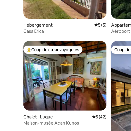
Hébergement
Évaluation moyenn
5 (5)
Appartem
Luque
Casa Erica
Aéroport 
Conmebo
Coup de cœur voyageurs
Coup de
Coups de cœur voyageurs les plus appréciés
Coup de
Chalet ⋅ Luque
Évaluation moyenne
5 (42)
Maison-musée Adan Kunos