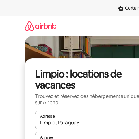
Aller
Certai
directement
au
contenu
Limpio : locations de
vacances
Trouvez et réservez des hébergements uniqu
sur Airbnb
Adresse
Lorsque les résultats s'affichent, utilisez les flèc
Arrivée