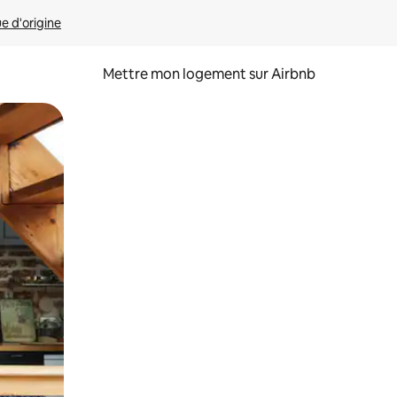
ue d'origine
Mettre mon logement sur Airbnb
sant glisser.