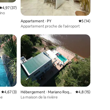
Évaluation moyenne sur la base de 37 commentaires : 4,97 sur 5
4,97 (37)
ino
taires : 4,94 sur 5
Appartement ⋅ PY
Évaluation moyenne
5 (14)
Appartement proche de l'aéroport
Évaluation moyenne sur la base de 3 commentaires : 4,67 sur 5
4,67 (3)
Hébergement ⋅ Mariano Roque
Évaluation moyenne s
4,8 (15)
Alonso
ne
La maison de la rivière