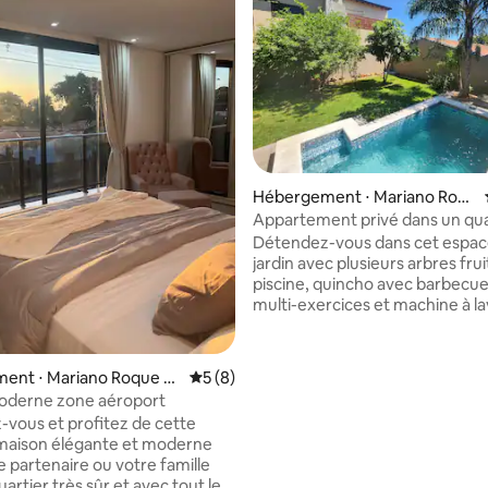
sur la base de 28 commentaires : 5 sur 5
Hébergement ⋅ Mariano Roq
ue Alonso
Appartement privé dans un qua
calme
Détendez-vous dans cet espac
jardin avec plusieurs arbres frui
piscine, quincho avec barbecue
multi-exercices et machine à l
un espace partagé. Si vous avez une
voiture (place de parking sur le 
avant) Il est idéal pour les étudiants, les
ent ⋅ Mariano Roque Al
Évaluation moyenne sur la base de 8 co
5 (8)
touristes, les voyages d'affaires Situ
oderne zone aéroport
dans le quartier de la Concordia
vous et profitez de cette
proche de l'aéroport de Luque 
maison élégante et moderne
pâté de maisons de la route tr
e partenaire ou votre famille
avec plusieurs services tels que
artier très sûr et avec tout le