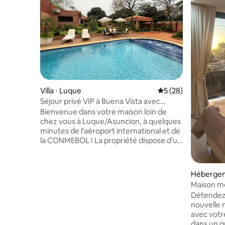
Villa ⋅ Luque
Évaluation moyenne 
5 (28)
Séjour privé VIP à Buena Vista avec
piscine d'eau salée.
Bienvenue dans votre maison loin de
chez vous à Luque/Asuncion, à quelques
minutes de l'aéroport international et de
la CONMEBOL ! La propriété dispose d'un
salon, d'un canapé et d'un charmant
quincho avec un gril en acier inoxydable.
Profitez de la piscine d'eau salée, du
Hébergem
patio et du jardin luxuriant. Autres
onso
Maison m
caractéristiques : gymnase, sauna, trois
Détendez-
chambres confortables, canapé-lit
nouvelle 
supplémentaire et deux salles de bains
avec votr
modernes. Avec un grand parking
dans un qu