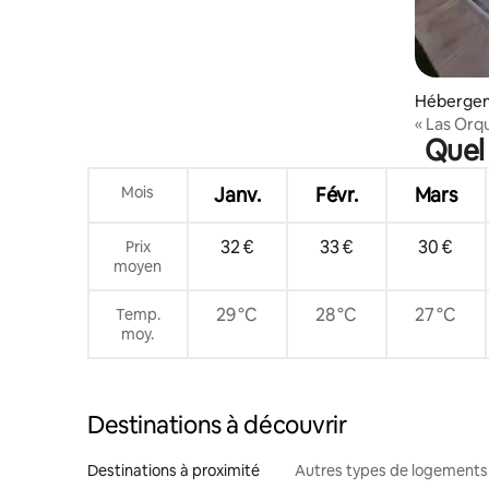
Hébergem
no
« Las Orq
Quel 
Mois
Janv.
Févr.
Mars
32 €
33 €
30 €
Prix
moyen
29 °C
28 °C
27 °C
Temp.
moy.
Destinations à découvrir
Destinations à proximité
Autres types de logements