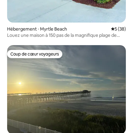
Hébergement ⋅ Myrtle Beach
Évaluation
5 (38)
Louez une maison à 150 pas de la magnifique plage de
Myrtle Beach !
Coup de cœur voyageurs
Coup de cœur voyageurs