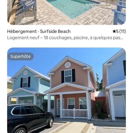
Hébergement ⋅ Surfside Beach
Évaluatio
5 (11)
Logement neuf – 18 couchages, piscine, à quelques pas
de la plage (B)
Superhôte
Superhôte