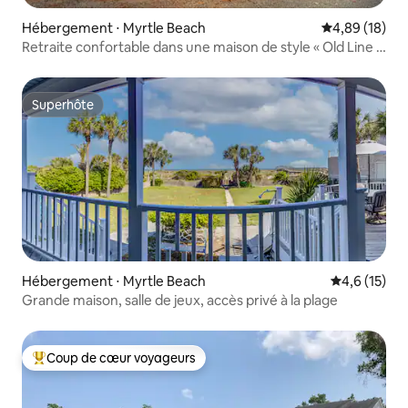
Hébergement ⋅ Myrtle Beach
Évaluation mo
4,89 (18)
Retraite confortable dans une maison de style « Old Line »
| À quelques pas de la plage et du parc aquatique
Superhôte
Superhôte
Hébergement ⋅ Myrtle Beach
Évaluation m
4,6 (15)
Grande maison, salle de jeux, accès privé à la plage
Coup de cœur voyageurs
Coups de cœur voyageurs les plus appréciés