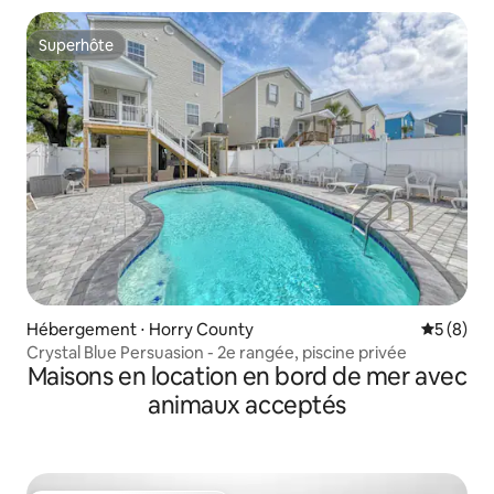
Superhôte
Superhôte
Hébergement ⋅ Horry County
Évaluatio
5 (8)
Crystal Blue Persuasion - 2e rangée, piscine privée
Maisons en location en bord de mer avec
animaux acceptés