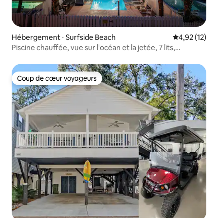
Hébergement ⋅ Surfside Beach
Évaluation mo
4,92 (12)
Piscine chauffée, vue sur l'océan et la jetée, 7 lits,
4 chambres, nombreux équipements supplémentaires
Coup de cœur voyageurs
Coup de cœur voyageurs