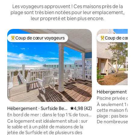
Les voyageurs approuvent ! Ces maisons près de la
plage sont très bien notées pour leur emplacement,
leur propreté et bien plus encore.
Coup de cœur voyageurs
Coup de cœur 
Coups de cœur voyageurs les plus appréciés
Coups de cœur vo
Hébergement ⋅ Su
Piscine privée cha
1 min à pied de la 
À seulement 1 minu
Hébergement ⋅ Surfside Bea
Évaluation moyenne sur la base
4,98 (42)
cette maison facili
ch
En bord de mer : dans le top 1 % de tous
plage : pas besoin 
les logements Airbnb
Ce logement est idéalement situé : sur
De nombreuses ma
le sable et à un pâté de maisons de la
proches les unes d
jetée de Surfside et de plusieurs des
ci se trouve dans 