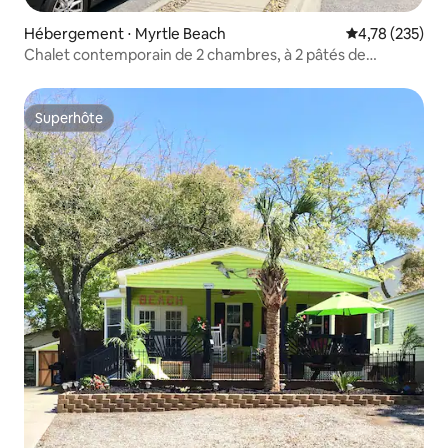
Hébergement ⋅ Myrtle Beach
Évaluation moy
4,78 (235)
Chalet contemporain de 2 chambres, à 2 pâtés de
maisons de la plage
Superhôte
Superhôte