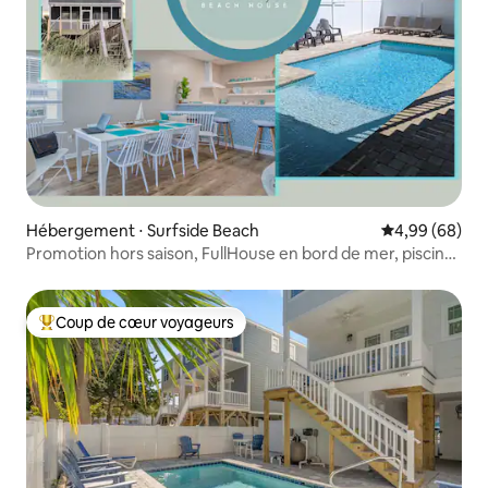
Hébergement ⋅ Surfside Beach
Évaluation mo
4,99 (68)
Promotion hors saison, FullHouse en bord de mer, piscine
privée
Coup de cœur voyageurs
Coups de cœur voyageurs les plus appréciés