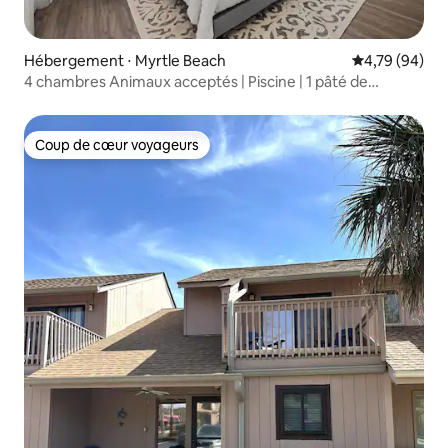
Hébergement ⋅ Myrtle Beach
Évaluation mo
4,79 (94)
4 chambres Animaux acceptés | Piscine | 1 pâté de
maisons de la promenade
Coup de cœur voyageurs
Coup de cœur voyageurs