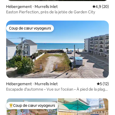
Hébergement ⋅ Murrells Inlet
Évaluation m
4,9 (20)
Easton Pierfection, près de la jetée de Garden City
Coup de cœur voyageurs
Coup de cœur voyageurs
Hébergement ⋅ Murrells Inlet
Évaluation
5 (12)
Escapade d'automne • Vue sur l'océan • À pied de la plage
• 4 nuits
Coup de cœur voyageurs
Coups de cœur voyageurs les plus appréciés