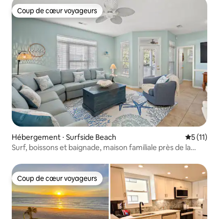
Coup de cœur voyageurs
Coup de cœur voyageurs
Hébergement ⋅ Surfside Beach
Évaluatio
5 (11)
Surf, boissons et baignade, maison familiale près de la
plage !
Coup de cœur voyageurs
Coup de cœur voyageurs