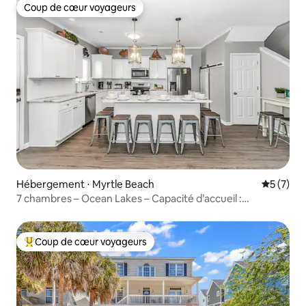
Coup de cœur voyageurs
Coup de cœur voyageurs
Hébergement ⋅ Myrtle Beach
Évaluatio
5 (7)
7 chambres – Ocean Lakes – Capacité d’accueil :
18 personnes – Voiturette de golf incluse !
Coup de cœur voyageurs
Coups de cœur voyageurs les plus appréciés