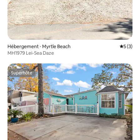
Hébergement ⋅ Myrtle Beach
Évaluatio
5 (3)
MH1979 Lei-Sea Daze
Superhôte
Superhôte