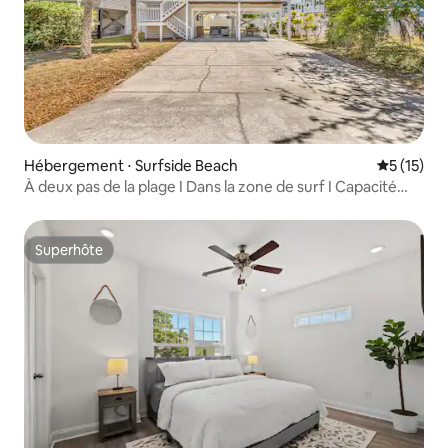
Hébergement ⋅ Surfside Beach
Évaluation
5 (15)
À deux pas de la plage I Dans la zone de surf I Capacité
d'hébergement de 12 personnes
Superhôte
Superhôte