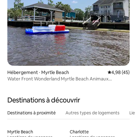
Hébergement ⋅ Myrtle Beach
Évaluation mo
4,98 (45)
Water Front Wonderland Myrtle Beach Animaux
acceptés !
Destinations à découvrir
Destinations à proximité
Autres types de logements
Lie
Myrtle Beach
Charlotte