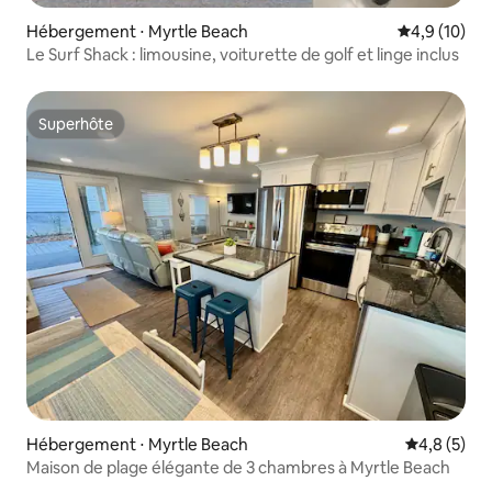
Hébergement ⋅ Myrtle Beach
Évaluation m
4,9 (10)
Le Surf Shack : limousine, voiturette de golf et linge inclus
Superhôte
Superhôte
Hébergement ⋅ Myrtle Beach
Évaluation 
4,8 (5)
Maison de plage élégante de 3 chambres à Myrtle Beach