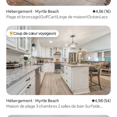
Hébergement ⋅ Myrtle Beach
Évaluation mo
4,56 (16)
Plage et bronzage|GolfCart|Linge de maison|OcéanLacs
Coup de cœur voyageurs
Coups de cœur voyageurs les plus appréciés
Hébergement ⋅ Myrtle Beach
Évaluation mo
4,98 (54)
Maison de plage 3 chambres 2 salles de bain Surfside
Beach SC Lanai Golfcart