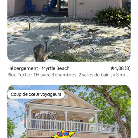
Hébergement ⋅ Myrtle Beach
Évaluation m
4,88 (8)
Blue Turtle : TH avec 3 chambres, 2 salles de bain ; à 3 min
à pied de la plage
Coup de cœur voyageurs
Coup de cœur voyageurs