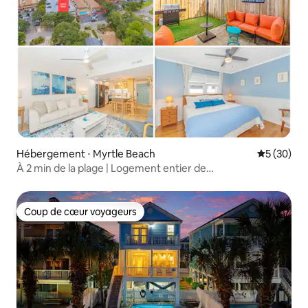
Hébergement ⋅ Myrtle Beach
Évaluation
5 (30)
À 2 min de la plage | Logement entier de
2 chambres + vaste patio
Coup de cœur voyageurs
Coup de cœur voyageurs