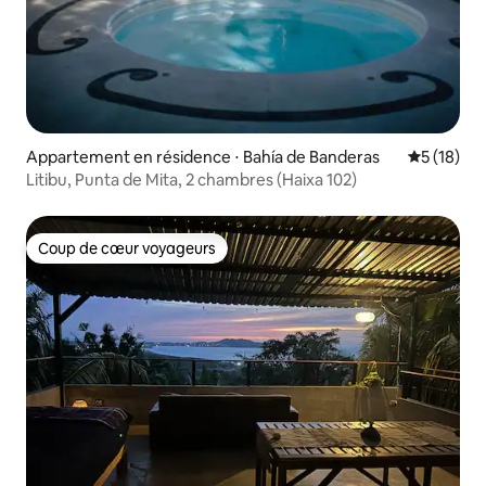
Appartement en résidence ⋅ Bahía de Banderas
Évaluation
5 (18)
Litibu, Punta de Mita, 2 chambres (Haixa 102)
Coup de cœur voyageurs
Coup de cœur voyageurs