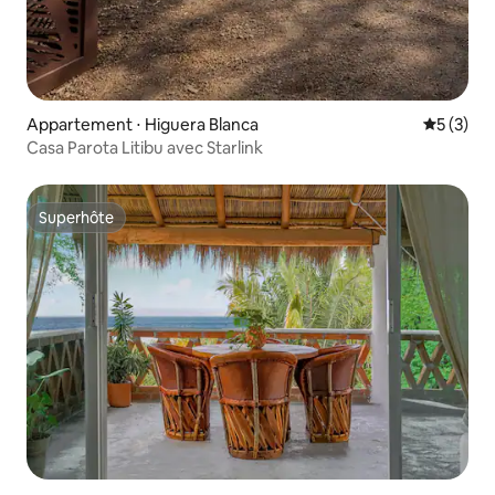
Appartement ⋅ Higuera Blanca
Évaluatio
5 (3)
Casa Parota Litibu avec Starlink
Superhôte
Superhôte