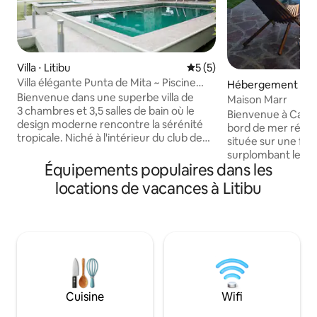
Villa ⋅ Litibu
Évaluation moyenne sur la 
5 (5)
Villa élégante Punta de Mita ~ Piscine
Hébergement ⋅ Pu
privée et golf
Bienvenue dans une superbe villa de
Maison Marr
3 chambres et 3,5 salles de bain où le
Bienvenue à Casa 
design moderne rencontre la sérénité
bord de mer réce
tropicale. Niché à l'intérieur du club de
située sur une fal
golf exclusif Higuera de Punta de Mita,
surplombant le Pac
ce logement offre un confort sans
Équipements populaires dans les
3 chambres climatis
effort, un environnement luxuriant et
2 cuisines, une pet
locations de vacances à Litibu
une touche de charme mexicain
un accès à la plag
authentique. ✔ 3 chambres + 3,5 salles
avec des reliques d
de bain Piscine ✔ privée donnant sur le
le Mexique et des 
parcours de golf Nettoyage ✔ quotidien
locaux. Sentez la b
et préparation du petit déjeuner
entendez les vague
(produits alimentaires non inclus) ✔
dites adieu au mo
Espace de vie ouvert avec palapa ✔ À
Imprégnez-vous d
quelques pas de la plage et du terrain de
sereine ou passez
Cuisine
Wifi
golf Votre escapade tropicale à Punta de
avec vos proches. 
Mita commence ici. En savoir plus ci-
vos vacances en fa