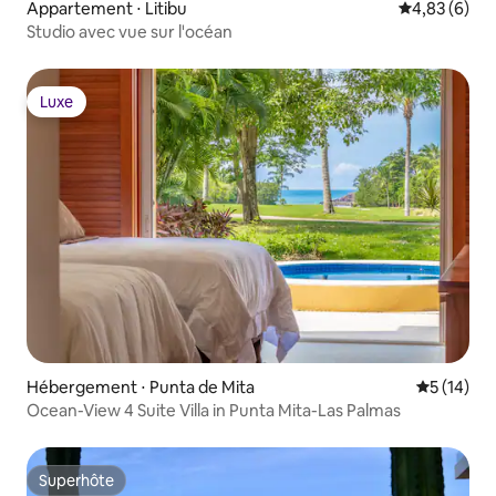
Appartement ⋅ Litibu
Évaluation m
4,83 (6)
Studio avec vue sur l'océan
Luxe
Luxe
Hébergement ⋅ Punta de Mita
Évaluation
5 (14)
Ocean-View 4 Suite Villa in Punta Mita-Las Palmas
Superhôte
Superhôte