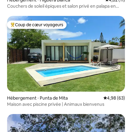
Couchers de soleil épiques et salon privé en palapa en
bord de mer
Coup de cœur voyageurs
Coups de cœur voyageurs les plus appréciés
Hébergement ⋅ Punta de Mita
Évaluation mo
4,98 (63)
Maison avec piscine privée | Animaux bienvenus