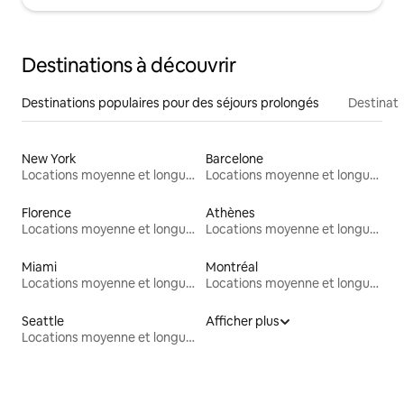
Destinations à découvrir
Destinations populaires pour des séjours prolongés
Destinati
New York
Barcelone
Locations moyenne et longue durée
Locations moyenne et longue durée
Florence
Athènes
Locations moyenne et longue durée
Locations moyenne et longue durée
Miami
Montréal
Locations moyenne et longue durée
Locations moyenne et longue durée
Seattle
Afficher plus
Locations moyenne et longue durée