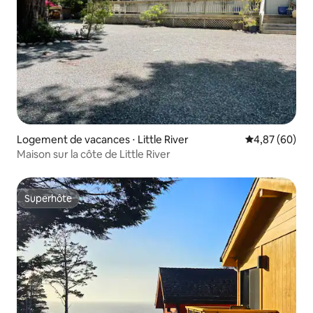
Logement de vacances ⋅ Little River
Évaluation mo
4,87 (60)
Maison sur la côte de Little River
Superhôte
Superhôte