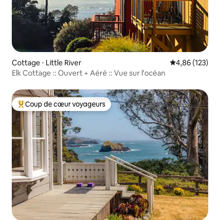
Cottage ⋅ Little River
Évaluation moy
4,86 (123)
Elk Cottage :: Ouvert + Aéré :: Vue sur l'océan
Coup de cœur voyageurs
Coups de cœur voyageurs les plus appréciés