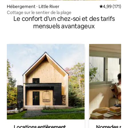
Hébergement ⋅ Little River
Évaluation moy
4,99 (171)
Cottage sur le sentier de la plage
Le confort d'un chez-soi et des tarifs
mensuels avantageux
Locations entièrement
Nomades num