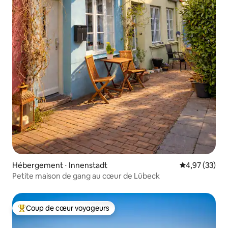
Hébergement ⋅ Innenstadt
Évaluation mo
4,97 (33)
Petite maison de gang au cœur de Lübeck
Coup de cœur voyageurs
Coups de cœur voyageurs les plus appréciés