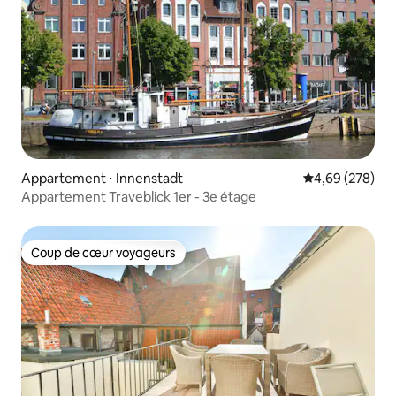
Appartement ⋅ Innenstadt
Évaluation moy
4,69 (278)
Appartement Traveblick 1er - 3e étage
Coup de cœur voyageurs
Coup de cœur voyageurs