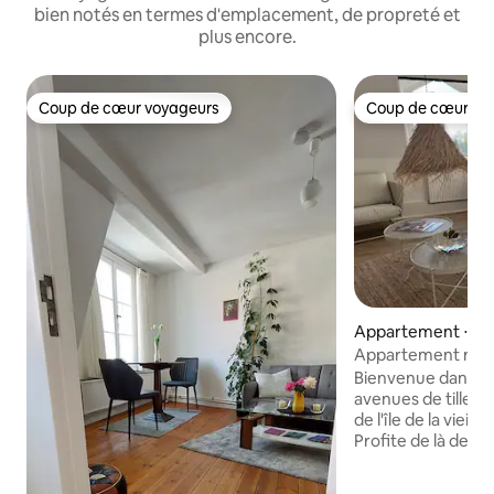
bien notés en termes d'emplacement, de propreté et
plus encore.
Coup de cœur voyageurs
Coup de cœur vo
Coup de cœur voyageurs
Coup de cœur vo
Appartement ⋅ Lü
Appartement man
un immeuble ancie
Bienvenue dans l'une des plus belles
avenues de tilleul
de l'île de la vieill
Profite de là de la 
animée avec des p
cafés branchés et 