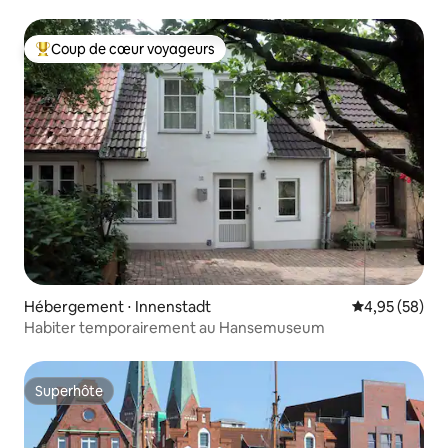
Coup de cœur voyageurs
Coups de cœur voyageurs les plus appréciés
Hébergement ⋅ Innenstadt
Évaluation mo
4,95 (58)
Habiter temporairement au Hansemuseum
Superhôte
Superhôte