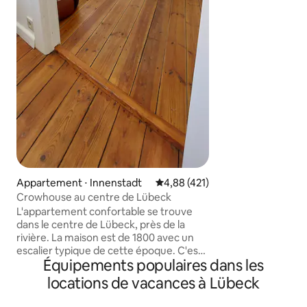
Tout est accessibl
gratuit/ bus devant la m
le Wakenitz au coi
jusqu'à la plage de
proximité... Le point fort est la terrasse
sur le toit de 30 m
pour toi avec vue sur
Wakenitz
Appartement ⋅ Innenstadt
Évaluation moyenne sur la base 
4,88 (421)
Crowhouse au centre de Lübeck
L'appartement confortable se trouve
dans le centre de Lübeck, près de la
rivière. La maison est de 1800 avec un
escalier typique de cette époque. C'est
Équipements populaires dans les
la maison de l'entrée de l'un des
passages de Lübeck. La plupart des
locations de vacances à Lübeck
attractions sont accessibles à pied. Vous
avez votre propre salle de bain et coin