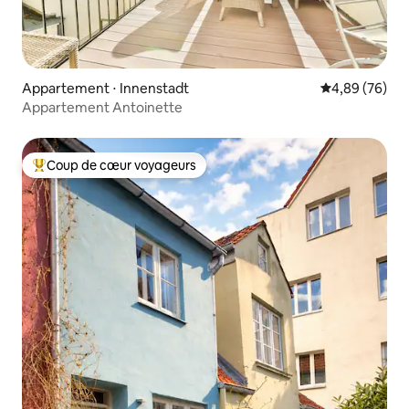
Appartement ⋅ Innenstadt
Évaluation mo
4,89 (76)
Appartement Antoinette
Coup de cœur voyageurs
Coups de cœur voyageurs les plus appréciés