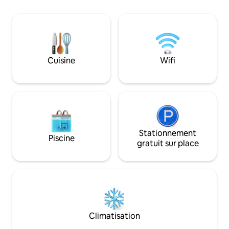
cuisine, une salle à manger et une
chambre à coucher. À quelques pas,
vous trouverez des restaurants, des
bars et des petits magasins. En été, vous
pourrez vous baigner dans l'étang du
corbeau, où se trouve une salle de bain.
Cuisine
Wifi
Vous pouvez faire des excursions en
bateau, visiter l'Hostentor et plus
encore.
Stationnement
Piscine
gratuit sur place
Climatisation