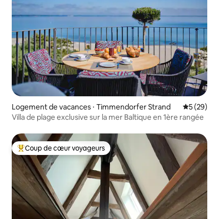
Logement de vacances ⋅ Timmendorfer Strand
Évaluation
5 (29)
Villa de plage exclusive sur la mer Baltique en 1ère rangée
Coup de cœur voyageurs
Coups de cœur voyageurs les plus appréciés