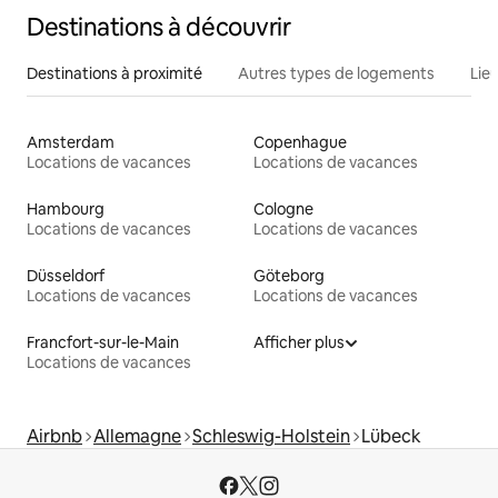
Destinations à découvrir
Destinations à proximité
Autres types de logements
Lie
Amsterdam
Copenhague
Locations de vacances
Locations de vacances
Hambourg
Cologne
Locations de vacances
Locations de vacances
Düsseldorf
Göteborg
Locations de vacances
Locations de vacances
Francfort-sur-le-Main
Afficher plus
Locations de vacances
Airbnb
Allemagne
Schleswig-Holstein
Lübeck