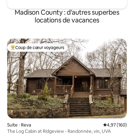
Madison County : d'autres superbes
locations de vacances
Coup de cœur voyageurs
Coups de cœur voyageurs les plus appréciés
Suite ⋅ Reva
Évaluation moy
4,97 (160)
The Log Cabin at Ridgeview - Randonnée, vin, UVA