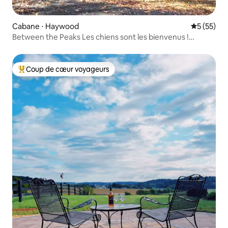
Cabane ⋅ Haywood
Évaluation
5 (55)
Between the Peaks Les chiens sont les bienvenus !
*Jacuzzi*
Coup de cœur voyageurs
Coups de cœur voyageurs les plus appréciés