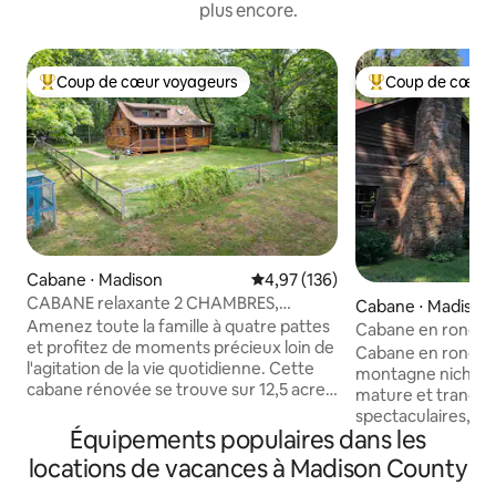
plus encore.
Coup de cœur voyageurs
Coup de cœur 
Coups de cœur voyageurs les plus appréciés
Coups de cœur vo
Cabane ⋅ Madison
Évaluation moyenne sur la base 
4,97 (136)
CABANE relaxante 2 CHAMBRES,
Cabane ⋅ Madison
12 acres, chien amical, randonnée
Amenez toute la famille à quatre pattes
Cabane en rondins
et profitez de moments précieux loin de
Cabane en rondin
l'agitation de la vie quotidienne. Cette
montagne nichée 
cabane rénovée se trouve sur 12,5 acres
mature et tranquil
de terrain principalement boisé au cœur
spectaculaires, id
des montagnes bleues du comté de
Équipements populaires dans les
proximité d'aven
Madison. À moins de 30 minutes des
randonnée dans le
locations de vacances à Madison County
vignobles, des brasseries, des
Shenandoah (y com
randonnées et de Charlottesville !