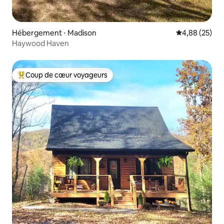
Hébergement ⋅ Madison
Évaluation mo
4,88 (25)
Haywood Haven
Coup de cœur voyageurs
Coups de cœur voyageurs les plus appréciés