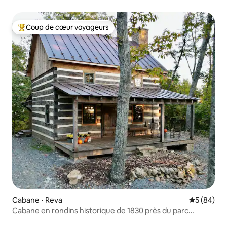
Coup de cœur voyageurs
Coups de cœur voyageurs les plus appréciés
Cabane ⋅ Reva
Évaluation
5 (84)
Cabane en rondins historique de 1830 près du parc
national de Shenandoah