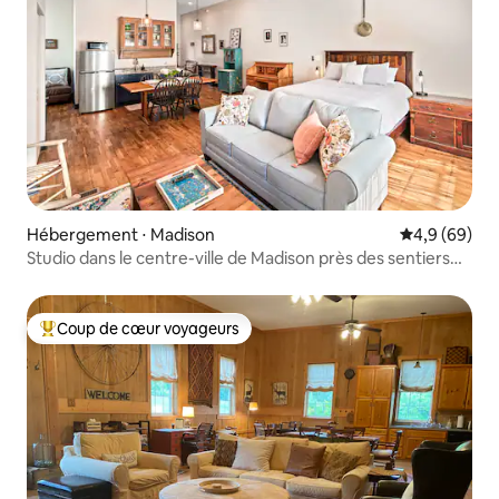
Hébergement ⋅ Madison
Évaluation m
4,9 (69)
Studio dans le centre-ville de Madison près des sentiers
de randonnée et des lieux d'intérêt
Coup de cœur voyageurs
Coups de cœur voyageurs les plus appréciés