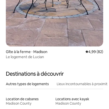
Gîte à la ferme ⋅ Madison
Évaluation mo
4,99 (82)
Le logement de Lucian
Destinations à découvrir
Autres types de logements
Lieux incontournables à proximit
Location de cabanes
Locations avec kayak
Madison County
Madison County