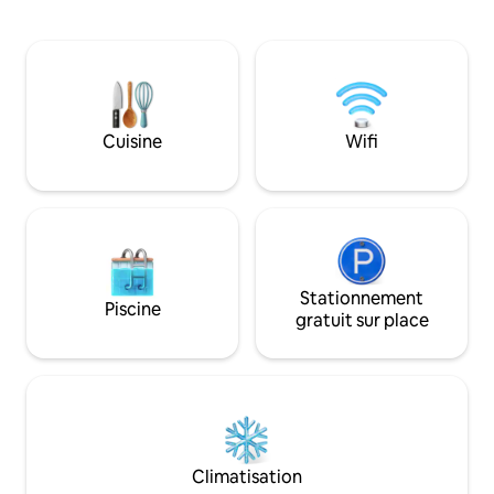
Oak Canyon), de
Bénéficiant d'une chambre loft
vignobles/brasserie
principale avec un lit Queen Size et d'une
et des villes pitto
chambre supplémentaire avec un lit
et Madison, VA. L
complet, cette maison loin de chez vous
rondins comprend
peut accueillir confortablement 4-
pierre confortable
5 personnes ! Balançoire sur le porche
patio avec vue sur
Cuisine
Wifi
avant et cour clôturée pour que les
la faune et la ra
chiots puissent jouer. Les voyageurs
disponibles sur la 
peuvent se détendre complètement !
300 acres. Évadez
Ragged Rock Ridg
Stationnement
Piscine
gratuit sur place
Climatisation