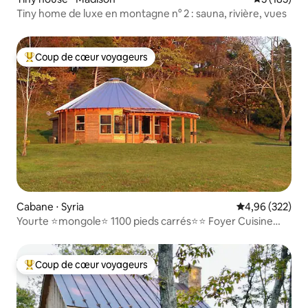
Tiny home de luxe en montagne n° 2 : sauna, rivière, vues
Coup de cœur voyageurs
Coups de cœur voyageurs les plus appréciés
Cabane ⋅ Syria
Évaluation moy
4,96 (322)
Yourte ⭐️mongole⭐️ 1100 pieds carrés⭐️⭐️ Foyer Cuisine
équipée
Coup de cœur voyageurs
Coups de cœur voyageurs les plus appréciés