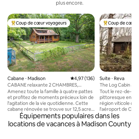
plus encore.
Coup de cœur voyageurs
Coup de cœur 
Coups de cœur voyageurs les plus appréciés
Coups de cœur vo
Cabane ⋅ Madison
Évaluation moyenne sur la base 
4,97 (136)
Suite ⋅ Reva
CABANE relaxante 2 CHAMBRES,
The Log Cabin at 
12 acres, chien amical, randonnée
Randonnée, vin, 
Amenez toute la famille à quatre pattes
Tout le rez-de-ch
et profitez de moments précieux loin de
pittoresque en ro
l'agitation de la vie quotidienne. Cette
région viticole de 
cabane rénovée se trouve sur 12,5 acres
l'aéroport de Char
Équipements populaires dans les
de terrain principalement boisé au cœur
UVa, du parc nati
des montagnes bleues du comté de
des vignobles, des
locations de vacances à Madison County
Madison. À moins de 30 minutes des
restaurants locaux. REMARQUE : les p
vignobles, des brasseries, des
indiqués sont pour 
randonnées et de Charlottesville !
queen size et 1 lit 