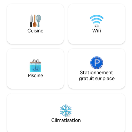
Bénéficiant d'une chambre loft
bain. Pour l'accès à la 3e chambre,
principale avec un lit Queen Size et d'une
moyennant des fr
chambre supplémentaire avec un lit
qui comprennent un
complet, cette maison loin de chez vous
simple, fixez le n
peut accueillir confortablement 4-
ou 6. Accès à la buanderie. Porche avant
Cuisine
Wifi
5 personnes ! Balançoire sur le porche
confortable, bea
avant et cour clôturée pour que les
stationnement, vér
chiots puissent jouer. Les voyageurs
dîner ou se déten
peuvent se détendre complètement !
Stationnement
Piscine
gratuit sur place
Climatisation