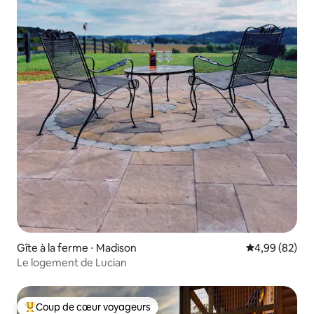
Gîte à la ferme ⋅ Madison
Évaluation mo
4,99 (82)
Le logement de Lucian
Coup de cœur voyageurs
Coups de cœur voyageurs les plus appréciés