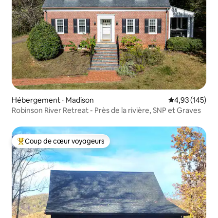
Hébergement ⋅ Madison
Évaluation moy
4,93 (145)
Robinson River Retreat - Près de la rivière, SNP et Graves
Coup de cœur voyageurs
Coups de cœur voyageurs les plus appréciés