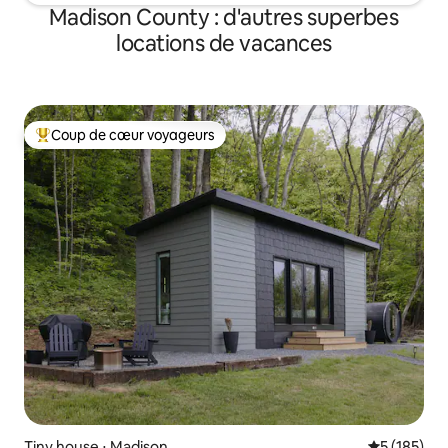
Madison County : d'autres superbes
locations de vacances
Coup de cœur voyageurs
Coups de cœur voyageurs les plus appréciés
Tiny house ⋅ Madison
Évaluation 
5 (185)