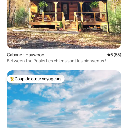
Cabane ⋅ Haywood
Évaluation
5 (55)
Between the Peaks Les chiens sont les bienvenus !
*Jacuzzi*
Coup de cœur voyageurs
Coups de cœur voyageurs les plus appréciés