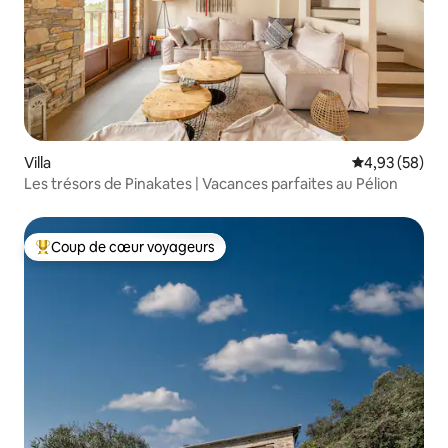
Villa
Évaluation mo
4,93 (58)
Les trésors de Pinakates | Vacances parfaites au Pélion
Coup de cœur voyageurs
Coups de cœur voyageurs les plus appréciés