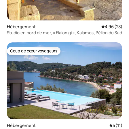
Hébergement
Évaluation mo
4,96 (23)
Studio en bord de mer, « Elaion gi », Kalamos, Pélion du Sud
Coup de cœur voyageurs
Coup de cœur voyageurs
Hébergement
Évaluatio
5 (11)