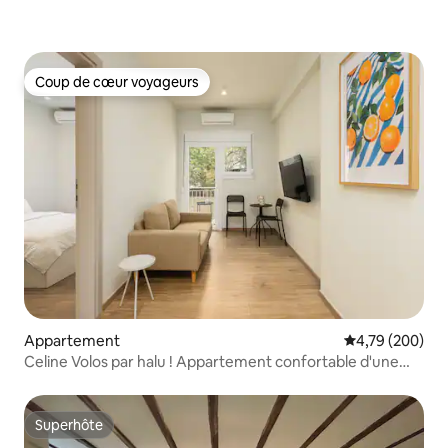
Coup de cœur voyageurs
Coup de cœur voyageurs
Appartement
Évaluation moy
4,79 (200)
Celine Volos par halu ! Appartement confortable d'une
chambre dans le centre
Superhôte
Superhôte