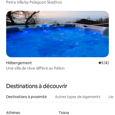
Petra Villa by Pelagoon Skiathos
Hébergement
Évaluatio
5 (4)
Une villa de rêve différé au Pélion
Destinations à découvrir
Destinations à proximité
Autres types de logements
Lie
Athènes
Tirana