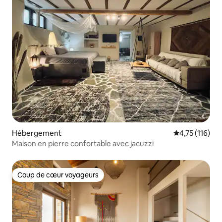
Hébergement
Évaluation moy
4,75 (116)
Maison en pierre confortable avec jacuzzi
Coup de cœur voyageurs
Coup de cœur voyageurs