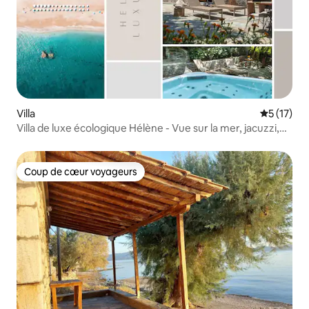
Villa
Évaluation
5 (17)
Villa de luxe écologique Hélène - Vue sur la mer, jacuzzi,
barbecue
Coup de cœur voyageurs
Coup de cœur voyageurs