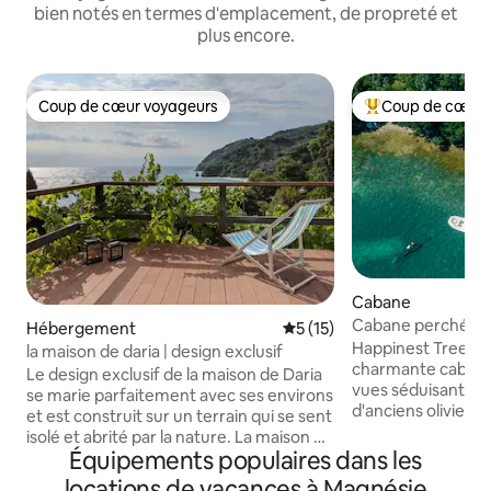
bien notés en termes d'emplacement, de propreté et
plus encore.
Coup de cœur voyageurs
Coup de cœur 
Coup de cœur voyageurs
Coups de cœur vo
Cabane
Cabane perchée m
Hébergement
Évaluation moyenne sur la b
5 (15)
mer avec vue imp
Happinest Treeho
la maison de daria | design exclusif
charmante cabane
Le design exclusif de la maison de Daria
vues séduisantes.
se marie parfaitement avec ses environs
d'anciens oliviers
et est construit sur un terrain qui se sent
Vous dormirez au 
isolé et abrité par la nature. La maison de
des feuilles et du
Équipements populaires dans les
85 m2 dispose d'une grande véranda
Réveillez-vous en 
avec une vue imprenable sur la mer et
locations de vacances à Magnésie