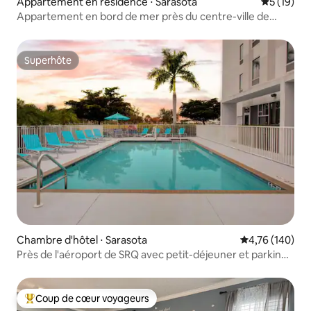
Appartement en résidence ⋅ Sarasota
Évaluation
5 (19)
Appartement en bord de mer près du centre-ville de
Sarasota
Superhôte
Superhôte
Chambre d'hôtel ⋅ Sarasota
Évaluation moy
4,76 (140)
Près de l'aéroport de SRQ avec petit-déjeuner et parking
gratuits
Coup de cœur voyageurs
Coups de cœur voyageurs les plus appréciés