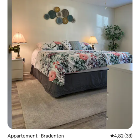
Appartement ⋅ Bradenton
Évaluation mo
4,82 (33)