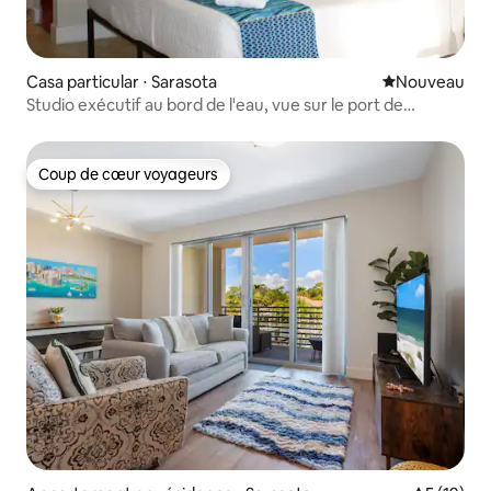
Casa particular ⋅ Sarasota
Nouvel hébe
Nouveau
Studio exécutif au bord de l'eau, vue sur le port de
plaisance et la baie
Coup de cœur voyageurs
Coup de cœur voyageurs