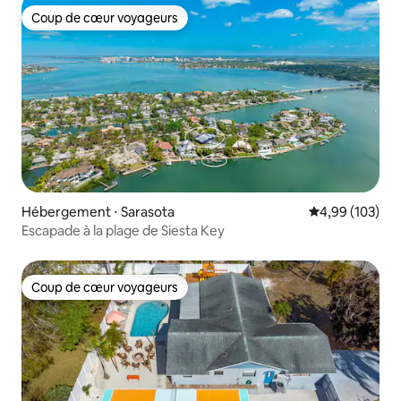
Coup de cœur voyageurs
Coup de cœur voyageurs
Hébergement ⋅ Sarasota
Évaluation moy
4,99 (103)
Escapade à la plage de Siesta Key
Coup de cœur voyageurs
Coup de cœur voyageurs