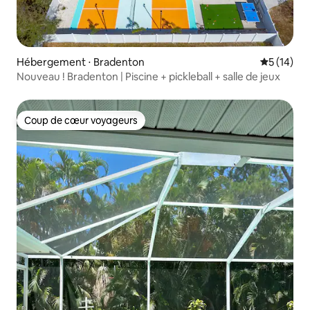
Hébergement ⋅ Bradenton
Évaluation
5 (14)
Nouveau ! Bradenton | Piscine + pickleball + salle de jeux
Coup de cœur voyageurs
Coup de cœur voyageurs