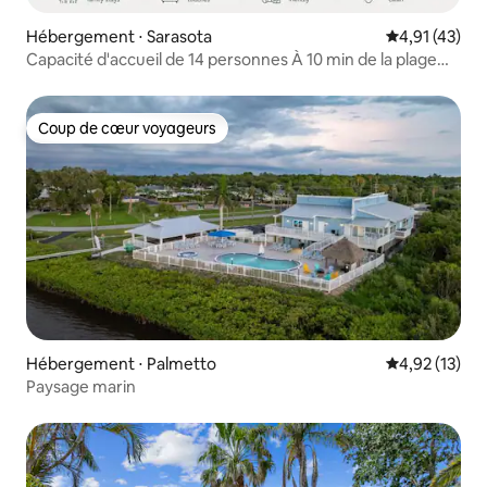
Hébergement ⋅ Sarasota
Évaluation mo
4,91 (43)
Capacité d'accueil de 14 personnes À 10 min de la plage
Parking gratuit pour bateau sur place
Coup de cœur voyageurs
Coup de cœur voyageurs
Hébergement ⋅ Palmetto
Évaluation mo
4,92 (13)
Paysage marin