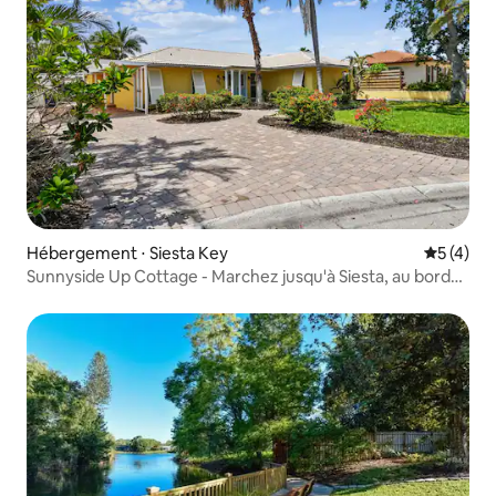
Hébergement ⋅ Siesta Key
Évaluatio
5 (4)
Sunnyside Up Cottage - Marchez jusqu'à Siesta, au bord
de l'eau