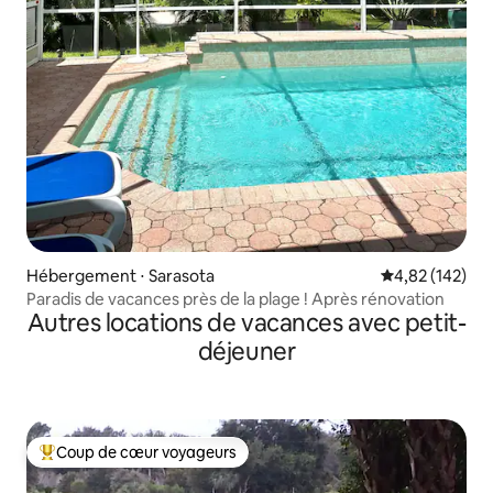
Hébergement ⋅ Sarasota
Évaluation moy
4,82 (142)
Paradis de vacances près de la plage ! Après rénovation
Autres locations de vacances avec petit-
déjeuner
Coup de cœur voyageurs
Coups de cœur voyageurs les plus appréciés