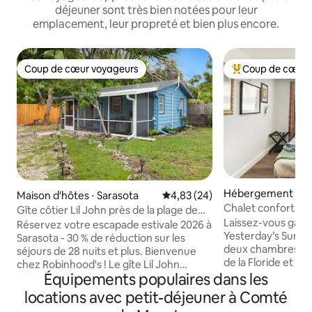
déjeuner sont très bien notées pour leur
emplacement, leur propreté et bien plus encore.
Coup de cœur voyageurs
Coup de cœur 
Coup de cœur voyageurs
Coups de cœur vo
Hébergement ⋅ Sa
Maison d'hôtes ⋅ Sarasota
Évaluation moyenne sur la base
4,83 (24)
Chalet confortable
Gîte côtier Lil John près de la plage de
5 min du centre-vil
Laissez-vous gagne
Siesta Key
Réservez votre escapade estivale 2026 à
Yesterday’s Sunsh
Sarasota - 30 % de réduction sur les
deux chambres all
séjours de 28 nuits et plus. Bienvenue
de la Floride et l
chez Robinhood's ! Le gîte Lil John
Faites tourner des
Équipements populaires dans les
Coastal, qui accepte les animaux de
le tourne-disque 
compagnie, est une maison d'hôtes
locations avec petit-déjeuner à Comté
dans le coin salon
privée et confortable, située dans une