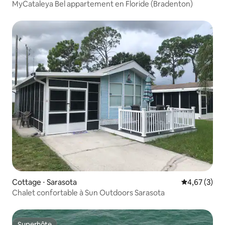
MyCataleya Bel appartement en Floride (Bradenton)
Cottage ⋅ Sarasota
Évaluation m
4,67 (3)
Chalet confortable à Sun Outdoors Sarasota
Superhôte