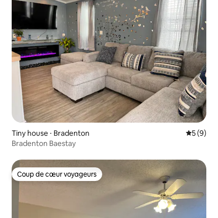
Tiny house ⋅ Bradenton
Évaluatio
5 (9)
Bradenton Baestay
Coup de cœur voyageurs
Coup de cœur voyageurs