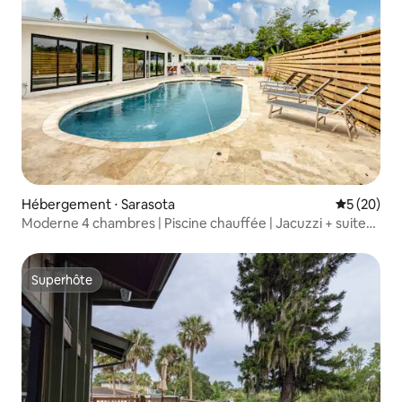
Hébergement ⋅ Sarasota
Évaluation
5 (20)
Moderne 4 chambres | Piscine chauffée | Jacuzzi + suite
studio !
Superhôte
Superhôte