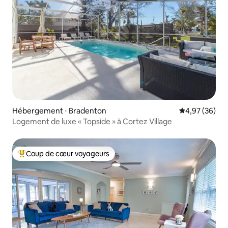
Hébergement ⋅ Bradenton
Évaluation mo
4,97 (36)
Logement de luxe « Topside » à Cortez Village
Coup de cœur voyageurs
Coups de cœur voyageurs les plus appréciés