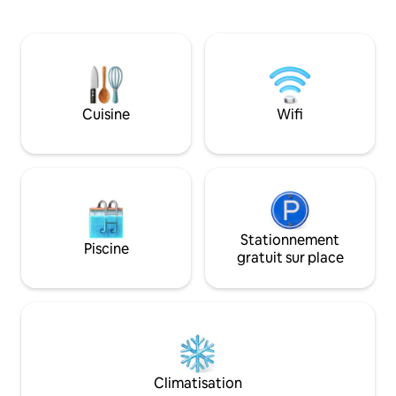
de plage Foyer dans l'✯arrière-cour +
savourer votre ca
barbecue ✯ Salon extérieur grillagé avec
Adirondack pendant
hamacs Télévision ✯ connectée avec
sur le Tilette Bayou. Profitez de bal
Netflix Lit en mousse à✯ mémoire de
à vélo à travers la
forme Wifi ✯ 426 Mbps Demandez quels
Floride (vélos inclus). Et louez un 
arbres fruitiers sont en saison pour une
pour naviguer sur 
gâterie maison ! 3 min → Siesta Key
immaculées autour des
Cuisine
Wifi
Beach 7 min → Centre-ville de SRQ
maison offre tout
12 min → Myakka River State Park (kayak
besoin pour vous d
sur la rivière + observation de la faune)
et vous amuser.
Stationnement
Piscine
gratuit sur place
Climatisation