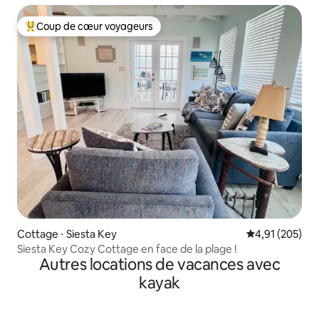
Coup de cœur voyageurs
Coups de cœur voyageurs les plus appréciés
Cottage ⋅ Siesta Key
Évaluation moy
4,91 (205)
Siesta Key Cozy Cottage en face de la plage !
Autres locations de vacances avec
kayak