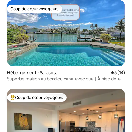
Coup de cœur voyageurs
Coup de cœur voyageurs
Hébergement ⋅ Sarasota
Évaluation
5 (14)
Superbe maison au bord du canal avec quai | À pied de la
plage !
Coup de cœur voyageurs
Coups de cœur voyageurs les plus appréciés