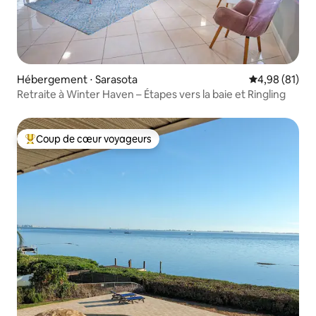
Hébergement ⋅ Sarasota
Évaluation mo
4,98 (81)
Retraite à Winter Haven – Étapes vers la baie et Ringling
Coup de cœur voyageurs
Coups de cœur voyageurs les plus appréciés