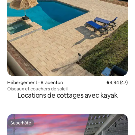
Hébergement ⋅ Bradenton
Évaluation mo
4,94 (47)
Oiseaux et couchers de soleil
Locations de cottages avec kayak
Superhôte
Superhôte