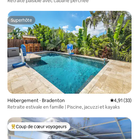
Retraite paisible avec cabane perchée
Superhôte
Superhôte
Hébergement ⋅ Bradenton
Évaluation mo
4,91 (33)
Retraite estivale en famille | Piscine, jacuzzi et kayaks
Coup de cœur voyageurs
Coups de cœur voyageurs les plus appréciés