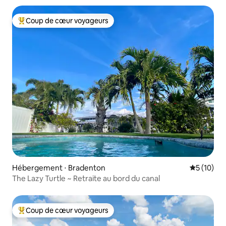
Coup de cœur voyageurs
Coups de cœur voyageurs les plus appréciés
Hébergement ⋅ Bradenton
Évaluation
5 (10)
The Lazy Turtle ~ Retraite au bord du canal
Coup de cœur voyageurs
Coups de cœur voyageurs les plus appréciés