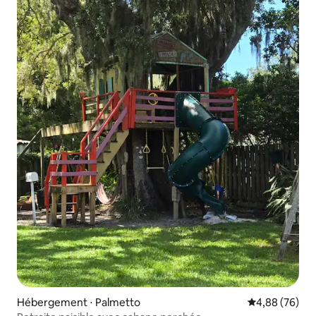
Hébergement ⋅ Palmetto
Évaluation mo
4,88 (76)