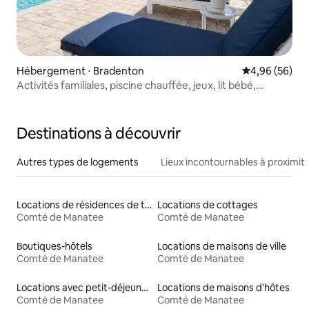
Hébergement ⋅ Bradenton
Évaluation mo
4,96 (56)
Activités familiales, piscine chauffée, jeux, lit bébé,
Peloton
Destinations à découvrir
Autres types de logements
Lieux incontournables à proximit
Locations de résidences de tourisme
Locations de cottages
Comté de Manatee
Comté de Manatee
Boutiques-hôtels
Locations de maisons de ville
Comté de Manatee
Comté de Manatee
Locations avec petit-déjeuner
Locations de maisons d'hôtes
Comté de Manatee
Comté de Manatee