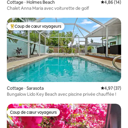
Cottage ⋅ Holmes Beach
Évaluation mo
4,86 (14)
Chalet Anna Maria avec voiturette de golf
Coup de cœur voyageurs
Coups de cœur voyageurs les plus appréciés
Cottage ⋅ Sarasota
Évaluation mo
4,97 (37)
Bungalow Lido Key Beach avec piscine privée chauffée !
Coup de cœur voyageurs
Coup de cœur voyageurs