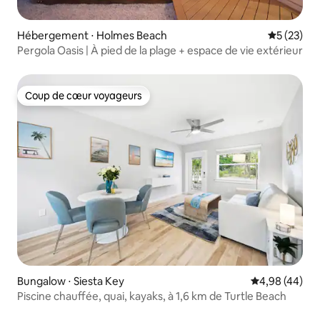
Hébergement ⋅ Holmes Beach
Évaluation
5 (23)
Pergola Oasis | À pied de la plage + espace de vie extérieur
Coup de cœur voyageurs
Coup de cœur voyageurs
Bungalow ⋅ Siesta Key
Évaluation mo
4,98 (44)
Piscine chauffée, quai, kayaks, à 1,6 km de Turtle Beach