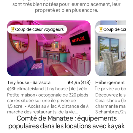
sont très bien notées pour leur emplacement, leur
propreté et bien plus encore.
Coup de cœur voyageurs
Coup de cœur 
Coups de cœur voyageurs les plus appréciés
Coups de cœur vo
Tiny house ⋅ Sarasota
Évaluation moyenne sur la base 
4,95 (418)
Hébergement ⋅ Te
@Shellmateisland | tiny house | île | vélos
Île privée au bord 
| kayaks
Petite maison⭑ octogonale de 320 pieds
Découvrez le secr
carrés située sur une île privée de
Ceia Island » (le p
1,5 acre !⭑ Accès au✯ lac À distance de✯
charmante maison
marche des restaurants, de la vie
3 chambres/2 sall
Comté de Manatee : équipements
nocturne et des magasins. Cuisine ✯
rénovée offre des l
entièrement équipée et approvisionnée.
couper le souffle d
populaires dans les locations avec kayak
✯ Vélos gratuits + kayaks + équipement
bord de baie. Imaginez-vous en train de