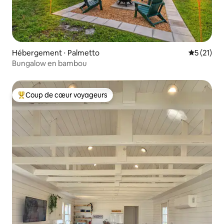
Hébergement ⋅ Palmetto
Évaluation
5 (21)
Bungalow en bambou
Coup de cœur voyageurs
Coups de cœur voyageurs les plus appréciés