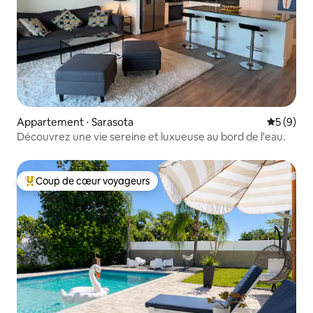
Appartement ⋅ Sarasota
Évaluatio
5 (9)
Découvrez une vie sereine et luxueuse au bord de l'eau.
Coup de cœur voyageurs
Coups de cœur voyageurs les plus appréciés