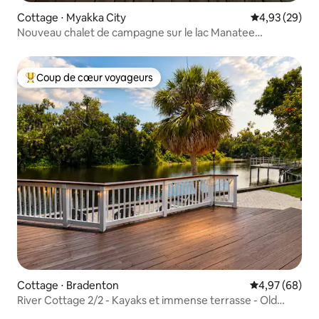
Cottage ⋅ Myakka City
Évaluation mo
4,93 (29)
Nouveau chalet de campagne sur le lac Manatee
Lakewood Ranch
Coup de cœur voyageurs
Coups de cœur voyageurs les plus appréciés
Cottage ⋅ Bradenton
Évaluation mo
4,97 (68)
River Cottage 2/2 - Kayaks et immense terrasse - Old
Florida