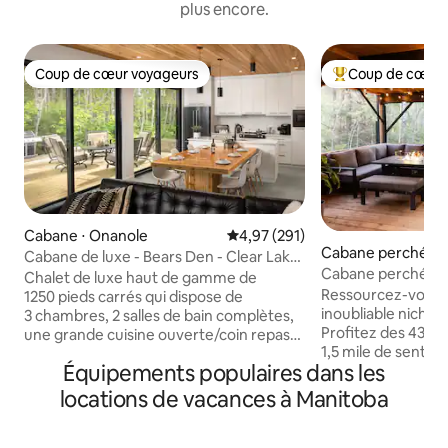
plus encore.
Coup de cœur voyageurs
Coup de cœur 
Coup de cœur voyageurs
Coups de cœur vo
Cabane ⋅ Onanole
Évaluation moyenne sur la base 
4,97 (291)
Cabane perchée ⋅
Cabane de luxe - Bears Den - Clear Lake
erie
Cabane perchée av
MB (jacuzzi)
Chalet de luxe haut de gamme de
Ressourcez-vous 
1250 pieds carrés qui dispose de
inoubliable niché 
3 chambres, 2 salles de bain complètes,
Profitez des 43 acr
une grande cuisine ouverte/coin repas
1,5 mile de sentiers p
donnant sur le coin salon avec
Équipements populaires dans les
d'autres sentiers 
cheminée, avec une vue fantastique
de fond incroyable
depuis les 3 grandes portes patio.
locations de vacances à Manitoba
provinciale de San
Construite en 2020, cette maison
Avec des centaine
dispose de tous les extras, y compris la
sentiers de VTT e