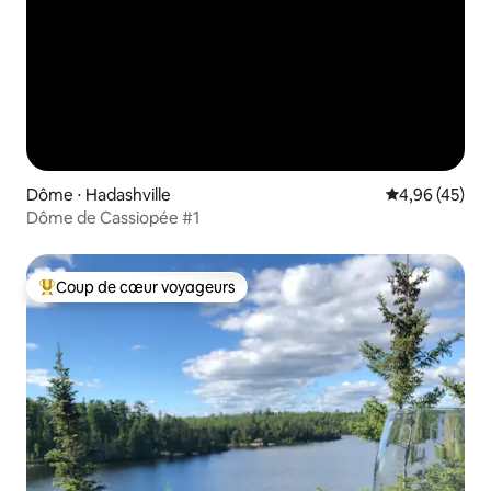
Dôme ⋅ Hadashville
Évaluation mo
4,96 (45)
Dôme de Cassiopée #1
Coup de cœur voyageurs
Coups de cœur voyageurs les plus appréciés