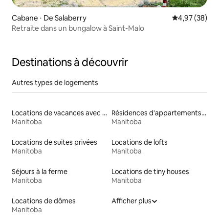
Cabane ⋅ De Salaberry
Évaluation mo
4,97 (38)
Retraite dans un bungalow à Saint-Malo
Destinations à découvrir
Autres types de logements
Locations de vacances avec piscine
Résidences d'appartements en location
Manitoba
Manitoba
Locations de suites privées
Locations de lofts
Manitoba
Manitoba
Séjours à la ferme
Locations de tiny houses
Manitoba
Manitoba
Locations de dômes
Afficher plus
Manitoba