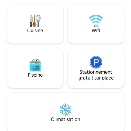
climatisation, l'échange d'air, le
explorer, vous en
chauffage au sol, des finitions haut de
nombreux bons souven
gamme et une terrasse en cèdre massif
cabane dans les ar
parfaite pour les divertissements. Situé à
les couples et les familles ! 
quelques pas du parc national du Mont-
niveau du sol est g
Riding, cet endroit est parfait pour une
Cuisine
Wifi
empêcher les inse
escapade d'un week-end. Numéro de
que vous vous dét
licence de location courte durée : # LSR-
pour 7 personnes.
06-2024
Stationnement
Piscine
gratuit sur place
Climatisation