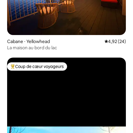
Cabane ⋅ Yellowhead
Évaluation mo
4,92 (24)
La maison au bord du lac
Coup de cœur voyageurs
Coups de cœur voyageurs les plus appréciés