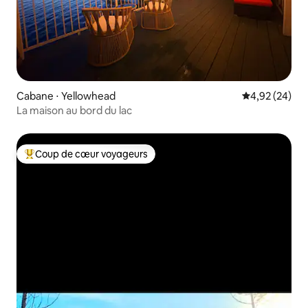
Cabane ⋅ Yellowhead
Évaluation mo
4,92 (24)
La maison au bord du lac
Coup de cœur voyageurs
Coups de cœur voyageurs les plus appréciés