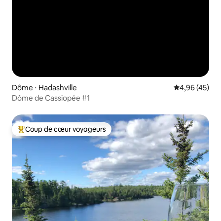
Dôme ⋅ Hadashville
Évaluation mo
4,96 (45)
Dôme de Cassiopée #1
Coup de cœur voyageurs
Coups de cœur voyageurs les plus appréciés