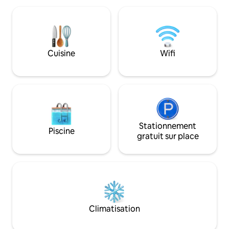
climatisation, l'échange d'air, le
explorer, vous en
chauffage au sol, des finitions haut de
nombreux bons souven
gamme et une terrasse en cèdre massif
cabane dans les ar
parfaite pour les divertissements. Situé à
les couples et les familles ! 
quelques pas du parc national du Mont-
niveau du sol est g
Riding, cet endroit est parfait pour une
Cuisine
Wifi
empêcher les inse
escapade d'un week-end. Numéro de
que vous vous dét
licence de location courte durée : # LSR-
pour 7 personnes.
06-2024
Stationnement
Piscine
gratuit sur place
Climatisation