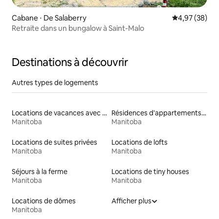
Cabane ⋅ De Salaberry
Évaluation mo
4,97 (38)
Retraite dans un bungalow à Saint-Malo
Destinations à découvrir
Autres types de logements
Locations de vacances avec piscine
Résidences d'appartements en location
Manitoba
Manitoba
Locations de suites privées
Locations de lofts
Manitoba
Manitoba
Séjours à la ferme
Locations de tiny houses
Manitoba
Manitoba
Locations de dômes
Afficher plus
Manitoba