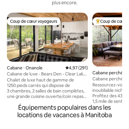
plus encore.
Coup de cœur voyageurs
Coup de cœur 
Coup de cœur voyageurs
Coups de cœur vo
Cabane ⋅ Onanole
Évaluation moyenne sur la base 
4,97 (291)
Cabane perchée ⋅
Cabane de luxe - Bears Den - Clear Lake
erie
Cabane perchée av
MB (jacuzzi)
Chalet de luxe haut de gamme de
Ressourcez-vous 
1250 pieds carrés qui dispose de
inoubliable niché 
3 chambres, 2 salles de bain complètes,
Profitez des 43 acr
une grande cuisine ouverte/coin repas
1,5 mile de sentiers p
donnant sur le coin salon avec
Équipements populaires dans les
d'autres sentiers 
cheminée, avec une vue fantastique
de fond incroyable
depuis les 3 grandes portes patio.
locations de vacances à Manitoba
provinciale de San
Construite en 2020, cette maison
Avec des centaine
dispose de tous les extras, y compris la
sentiers de VTT e