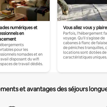
des numériques et
Vous allez vous y plaire
essionnels en
Parfois, l'hébergement fai
voyage. Qu'il s'agisse de
acement
cabanes à flanc de falais
hébergements
de péniches tranquilles, 
rtables pour les
locations sont dotées de
ssionnels nomades et en
caractéristiques uniques
ravail disposant du wifi
espaces de travail dédiés.
ments et avantages des séjours longu