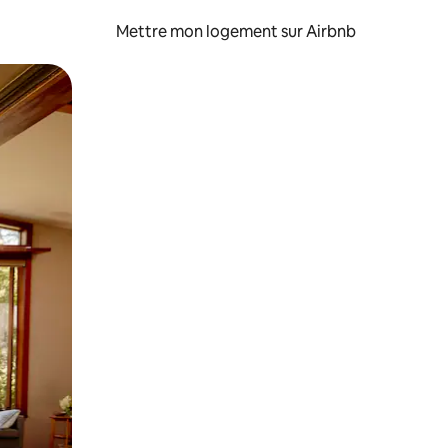
Mettre mon logement sur Airbnb
sant glisser.