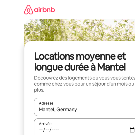
Aller
directement
au
contenu
Locations moyenne et
longue durée à Mantel
Découvrez des logements où vous vous sente
comme chez vous pour un séjour d'un mois ou
plus.
Adresse
Lorsque les résultats s'affichent, utilisez les flèc
Arrivée