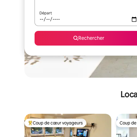
Départ
Rechercher
Loca
Coup de cœur voyageurs
Coup de
Coups de cœur voyageurs les plus appréciés
Coup de