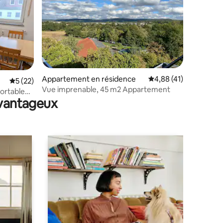
taires : 4,94 sur 5
Appartement en résidence
Évaluation moyenne su
4,88 (41)
Évaluation moyenne sur la base de 22 commentaires : 5 sur 5
5 (22)
Vue imprenable, 45 m2 Appartement
ortable
avantageux