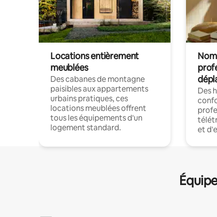
Locations entièrement
Noma
meublées
prof
dépl
Des cabanes de montagne
paisibles aux appartements
Des 
urbains pratiques, ces
confo
locations meublées offrent
profe
tous les équipements d'un
télét
logement standard.
et d'
Équipe