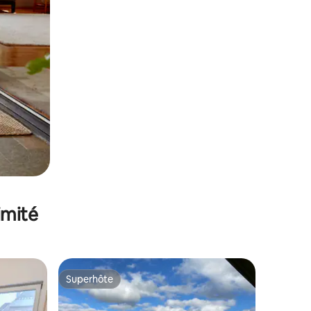
imité
Superhôte
lus appréciés
Superhôte