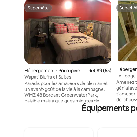
Superhôte
Superhô
Superhôte
Superhô
Hébergeme
Hébergement ⋅ Porcupine Pl
Évaluation moyenne sur
4,89 (65)
Le Lodge 
ain
Wapati Bluffs et Suites
Amenez to
Paradis pour les amateurs de plein air et
génial av
un avant-goût de la vie à la campagne.
s'amuser.
WMZ 48 Bordant GreenwaterPark,
de-chauss
paisible mais à quelques minutes de
manger, le 
Équipements po
Porcupine Plain et de l'accès aux
télévision
sentiers. Divers gibiers fréquentent la
l'étage, i
région, attirant les chasseurs, les
salles de
photographes de la faune et les
accueillir
amoureux de la nature. Les équipements
motoneige
attrayants comprennent une table de