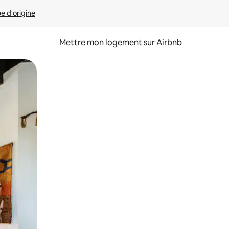
ue d'origine
Mettre mon logement sur Airbnb
sant glisser.