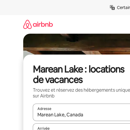
Aller
Certai
directement
au
contenu
Marean Lake : locations
de vacances
Trouvez et réservez des hébergements uniqu
sur Airbnb
Adresse
Lorsque les résultats s'affichent, utilisez les flèc
Arrivée