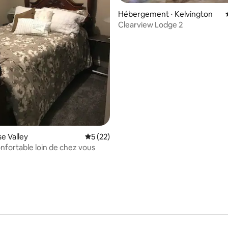
Hébergement ⋅ Kelvington
Clearview Lodge 2
r la base de 65 commentaires : 4,52 sur 5
se Valley
Évaluation moyenne sur la base de 22 co
5 (22)
nfortable loin de chez vous