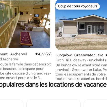
te
Coup de cœur voyageurs
te
Coup de cœur voyageurs
nt ⋅ Archerwill
Évaluation moyenne sur la base de 22 comme
4,77 (22)
 la base de 65 commentaires : 4,89 sur 5
Bungalow ⋅ Greenwater Lake
d'Archerwill
Birch Hill Hideaway - un chalet 
ute la famille dans cet endroit
de 5 chambres
Un bungalow relaxant situé dan
ec beaucoup d'espace pour
provincial Greenwater Lake. Pr
 Le gîte dispose d'un grand rez-
tous les équipements de votre
ée ouvert pour la salle à
tout en vous relaxant au bord d
bar, la table de billard, la
pulaires dans les locations de vacance
style. Notre cabane se trouve 
, les canapés et les chaises. À
de la plage. Il y a des espaces de
l y a 11 chambres à coucher et 3
intérieurs et extérieurs ! En hiv
 bain complètes prêtes à
pouvez vous installer confort
 des équipes de travail, des
devant une cheminée intérieur
s, des mariages, des fonctions
faisant griller des smores à l'ex