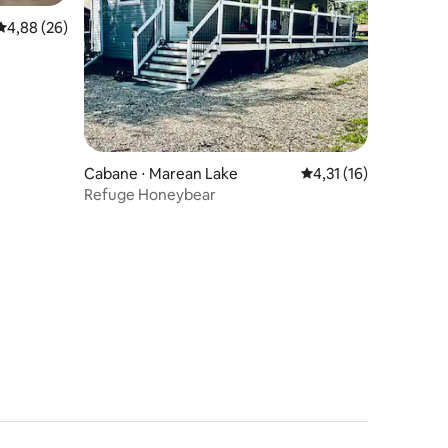
Évaluation moyenne sur la base de 26 commentaires : 4,88 sur 5
4,88 (26)
Cabane ⋅ Marean Lake
Évaluation moyenne su
4,31 (16)
Refuge Honeybear
mmentaires : 5 sur 5