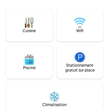
vue mer pour 2 pe
séjour Brasseurs d'air Une salle d'eau
www.airbnb.com/
douche Italienne WC Une terrasse
source_impressi
couverte de 27 m2 pour prendre vos
repas à l'extérieur Piscine privée devant
la terrasse .
Cuisine
Wifi
Stationnement
Piscine
gratuit sur place
Climatisation