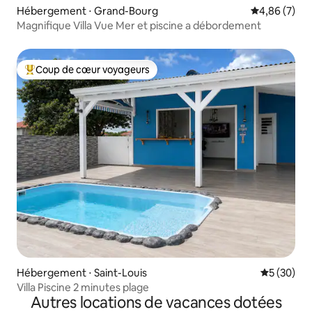
Hébergement ⋅ Grand-Bourg
Évaluation m
4,86 (7)
Magnifique Villa Vue Mer et piscine a débordement
Coup de cœur voyageurs
Coups de cœur voyageurs les plus appréciés
Hébergement ⋅ Saint-Louis
Évaluation
5 (30)
Villa Piscine 2 minutes plage
Autres locations de vacances dotées