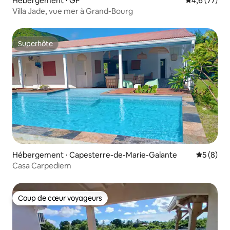
Hébergement ⋅ GP
Évaluation m
4,6 (77)
Villa Jade, vue mer à Grand-Bourg
Superhôte
Superhôte
Hébergement ⋅ Capesterre-de-Marie-Galante
Évaluatio
5 (8)
Casa Carpediem
Coup de cœur voyageurs
Coup de cœur voyageurs