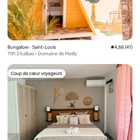
Bungalow ⋅ Saint-Louis
Évaluation mo
4,66 (41)
TIPI 2 Kalbas • Domaine de Meilly
Coup de cœur voyageurs
Coup de cœur voyageurs