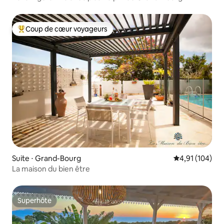
Coup de cœur voyageurs
Coups de cœur voyageurs les plus appréciés
Suite ⋅ Grand-Bourg
Évaluation moy
4,91 (104)
La maison du bien être
Superhôte
Superhôte