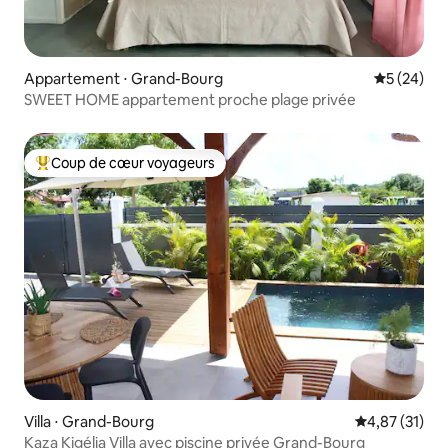
Appartement ⋅ Grand-Bourg
Évaluation
5 (24)
SWEET HOME appartement proche plage privée
Coup de cœur voyageurs
Coups de cœur voyageurs les plus appréciés
Villa ⋅ Grand-Bourg
Évaluation mo
4,87 (31)
Kaza Kigélia Villa avec piscine privée Grand-Bourg