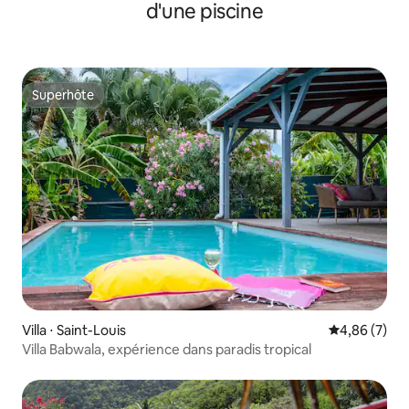
d'une piscine
Superhôte
Superhôte
Villa ⋅ Saint-Louis
Évaluation m
4,86 (7)
Villa Babwala, expérience dans paradis tropical