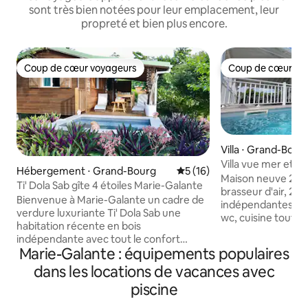
sont très bien notées pour leur emplacement, leur
propreté et bien plus encore.
Coup de cœur voyageurs
Coup de cœur vo
Coup de cœur voyageurs
Coup de cœur vo
Villa ⋅ Grand-Bour
Villa vue mer et p
Hébergement ⋅ Grand-Bourg
Évaluation moyenne sur la b
5 (16)
Caraïbe"
Maison neuve 2 ch
Ti' Dola Sab gîte 4 étoiles Marie-Galante
brasseur d'air, 2 sa
Bienvenue à Marie-Galante un cadre de
indépendantes ave
verdure luxuriante Ti' Dola Sab une
wc, cuisine toute 
habitation récente en bois
vaisselle, télévision, internet haut dé
indépendante avec tout le confort
terrasse couverte
Marie-Galante : équipements populaires
nécessaire. Gîte 4 étoiles Située sur les
piscine. Grand barbecue Pour 2
hauteurs de l'île elle est soumise à une
dans les locations de vacances avec
personnes supplémentai
ventilation naturelle Chambre climatisée
proposons sur la 
piscine
avec un lit king size matelas grand
bungalow indépend
confort Cuisine équipée ouverte sur le