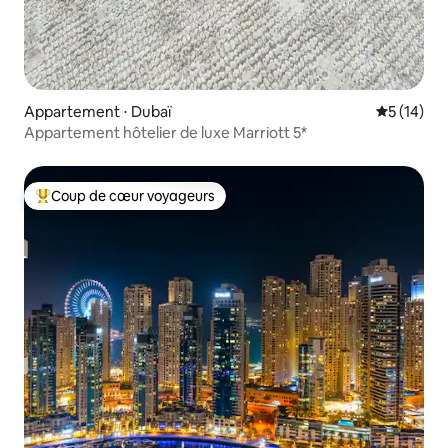
Appartement ⋅ Dubaï
Évaluation
5 (14)
Appartement hôtelier de luxe Marriott 5*
Coup de cœur voyageurs
Coups de cœur voyageurs les plus appréciés