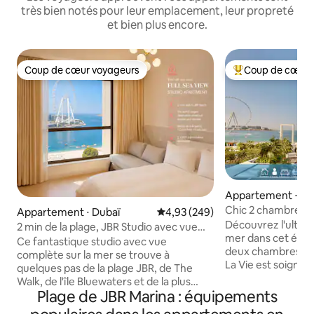
très bien notés pour leur emplacement, leur propreté
et bien plus encore.
Coup de cœur voyageurs
Coup de cœur 
Coup de cœur voyageurs
Coups de cœur vo
Appartement ⋅ Du
Chic 2 chambres l 
Appartement ⋅ Dubaï
Évaluation moyenne sur la base 
4,93 (249)
privé à la plage
Découvrez l'ultim
2 min de la plage, JBR Studio avec vue
mer dans cet élé
sur la mer Fit4
Ce fantastique studio avec vue
deux chambres à J
complète sur la mer se trouve à
La Vie est soigne
quelques pas de la plage JBR, de The
confort et la sophi
Walk, de l'île Bluewaters et de la plus
caractéristiques 
Plage de JBR Marina : équipements
grande grande roue d'observation du
comprennent une 
monde. Depuis la fenêtre de