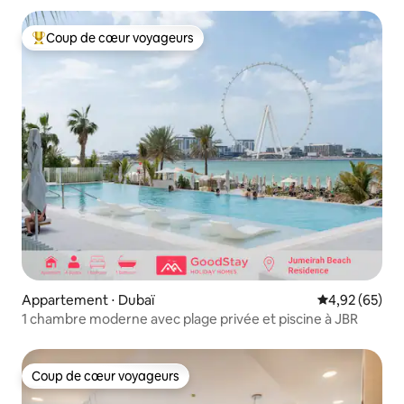
Coup de cœur voyageurs
Coups de cœur voyageurs les plus appréciés
Appartement ⋅ Dubaï
Évaluation mo
4,92 (65)
1 chambre moderne avec plage privée et piscine à JBR
Coup de cœur voyageurs
Coup de cœur voyageurs