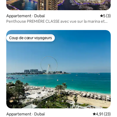
Appartement ⋅ Dubaï
Évaluatio
5 (3)
Penthouse PREMIÈRE CLASSE avec vue sur la marina et
piscine privée
Coup de cœur voyageurs
Coup de cœur voyageurs
Appartement ⋅ Dubaï
Évaluation mo
4,91 (23)