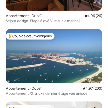
Appartement ⋅ Dubaï
Évaluation mo
4,96 (26)
Séjour design. Étage élevé Vue sur la marina |
Mediterranea
Coup de cœur voyageurs
Coups de cœur voyageurs les plus appréciés
Appartement ⋅ Dubaï
Évaluation moy
4,97 (200)
Appartement Xtra luxe dernier étage vue unique