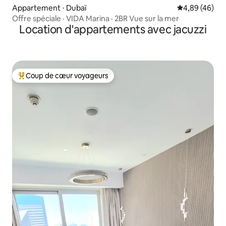
Appartement ⋅ Dubaï
Évaluation mo
4,89 (46)
Offre spéciale · VIDA Marina · 2BR Vue sur la mer
Location d'appartements avec jacuzzi
Coup de cœur voyageurs
Coups de cœur voyageurs les plus appréciés