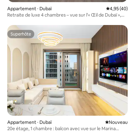
Appartement ⋅ Dubaï
Évaluation mo
4,95 (40)
Retraite de luxe 4 chambres – vue sur l'« Œil de Dubaï »,
Blue Waters
Superhôte
Superhôte
Appartement ⋅ Dubaï
Nouvel hébe
Nouveau
20e étage, 1 chambre : balcon avec vue sur le Marina
Canal | près de Jbr