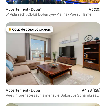
Appartement ⋅ Dubaï
Évaluation
5 (50)
5* Vida Yacht Club# Dubai Eye+Marina+Vue sur la mer
Coup de cœur voyageurs
Coups de cœur voyageurs les plus appréciés
Appartement ⋅ Dubaï
Évaluation moy
4,98 (126)
Vues imprenables sur la mer et le Dubai Eye 3 chambres
JBR