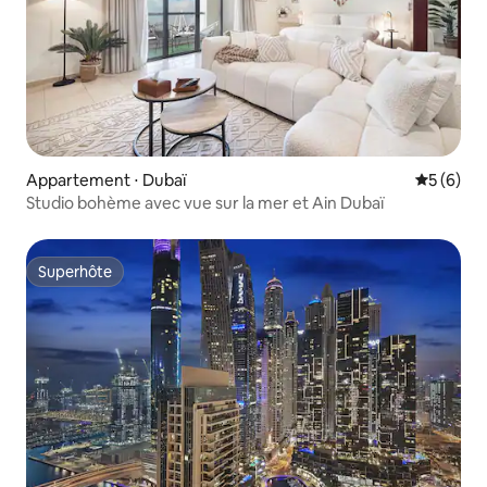
Appartement ⋅ Dubaï
Évaluatio
5 (6)
Studio bohème avec vue sur la mer et Ain Dubaï
Superhôte
Superhôte