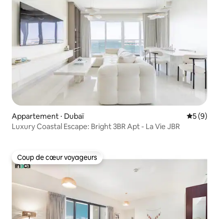
Appartement ⋅ Dubaï
Évaluatio
5 (9)
Luxury Coastal Escape: Bright 3BR Apt - La Vie JBR
Coup de cœur voyageurs
Coup de cœur voyageurs