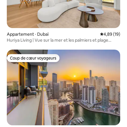
Appartement ⋅ Dubaï
Évaluation mo
4,89 (19)
Huriya Living | Vue sur la mer et les palmiers et plage
privée
Coup de cœur voyageurs
Coup de cœur voyageurs