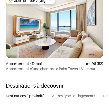
Coup de cœur voyageurs
Coups de cœur voyageurs les plus appréciés
Appartement ⋅ Dubaï
Évaluation mo
4,96 (52)
Appartement d'une chambre à Palm Tower | Vues sur
Palm et Atlantis
Destinations à découvrir
Destinations à proximité
Autres types de logements
Lie