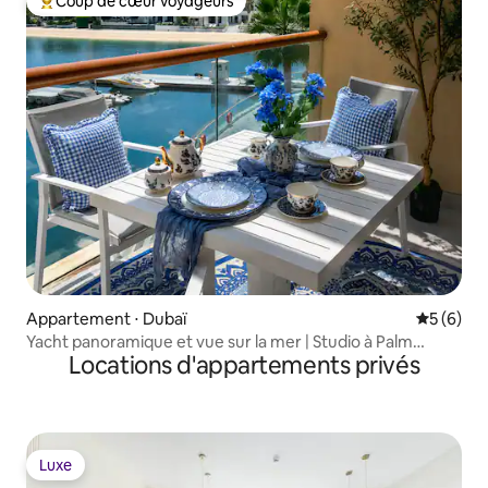
Coup de cœur voyageurs
Coups de cœur voyageurs les plus appréciés
Appartement ⋅ Dubaï
Évaluatio
5 (6)
Yacht panoramique et vue sur la mer | Studio à Palm
Locations d'appartements privés
Jumeirah
Luxe
Luxe