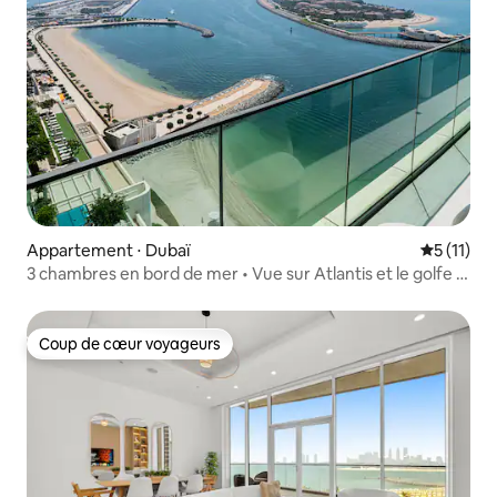
Appartement ⋅ Dubaï
Évaluatio
5 (11)
3 chambres en bord de mer • Vue sur Atlantis et le golfe •
6 personnes
Coup de cœur voyageurs
Coup de cœur voyageurs