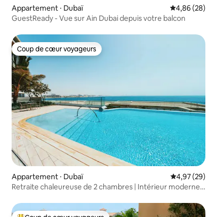
Appartement ⋅ Dubaï
Évaluation mo
4,86 (28)
GuestReady - Vue sur Ain Dubai depuis votre balcon
Coup de cœur voyageurs
Coup de cœur voyageurs
Appartement ⋅ Dubaï
Évaluation mo
4,97 (29)
Retraite chaleureuse de 2 chambres | Intérieur moderne
et vue sur la mer