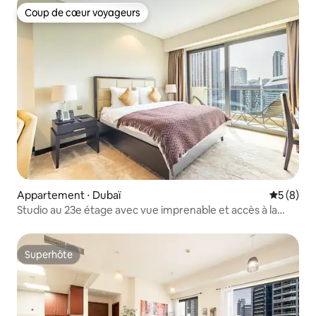
Coup de cœur voyageurs
Coup de cœur voyageurs
Appartement ⋅ Dubaï
Évaluatio
5 (8)
Studio au 23e étage avec vue imprenable et accès à la
piscine
Superhôte
Superhôte