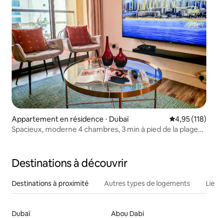
Appartement en résidence ⋅ Dubaï
Évaluation moy
4,95 (118)
Spacieux, moderne 4 chambres, 3 min à pied de la plage
et de la marina
Destinations à découvrir
Destinations à proximité
Autres types de logements
Lie
Dubaï
Abou Dabi