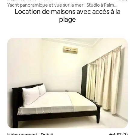
Yacht panoramique et vue sur la mer | Studio à Palm
Location de maisons avec accès à la
Jumeirah
plage
Hébergement ⋅ Dubaï
Évaluation m
4,57 (7)