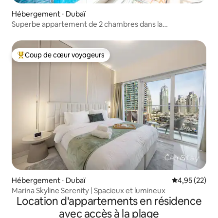
Hébergement ⋅ Dubaï
Superbe appartement de 2 chambres dans la
Delphine Tower, à Dubaï Marina
Coup de cœur voyageurs
Coups de cœur voyageurs les plus appréciés
Hébergement ⋅ Dubaï
Évaluation mo
4,95 (22)
Marina Skyline Serenity | Spacieux et lumineux
Location d'appartements en résidence
avec accès à la plage