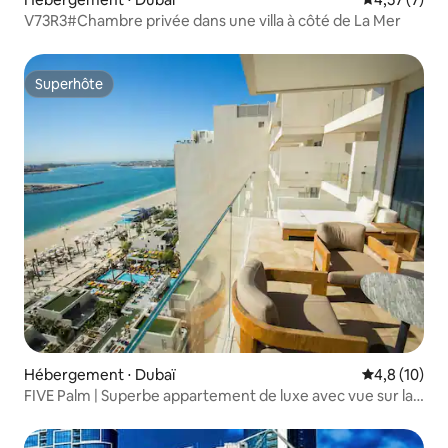
V73R3#Chambre privée dans une villa à côté de La Mer
Superhôte
Superhôte
Hébergement ⋅ Dubaï
Évaluation m
4,8 (10)
FIVE Palm | Superbe appartement de luxe avec vue sur la
mer 2BR