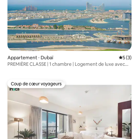
Appartement ⋅ Dubaï
Évaluatio
5 (3)
PREMIÈRE CLASSE | 1 chambre | Logement de luxe avec
vue sur la mer et les palmiers
Coup de cœur voyageurs
Coup de cœur voyageurs