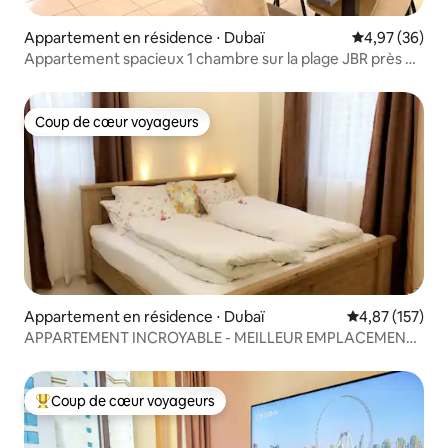
Appartement en résidence ⋅ Dubaï
Évaluation mo
4,97 (36)
Appartement spacieux 1 chambre sur la plage JBR près du
centre commercial et du métro
Coup de cœur voyageurs
Coup de cœur voyageurs
Appartement en résidence ⋅ Dubaï
Évaluation moy
4,87 (157)
APPARTEMENT INCROYABLE - MEILLEUR EMPLACEMENT
À DUBAÏ
Coup de cœur voyageurs
Coups de cœur voyageurs les plus appréciés