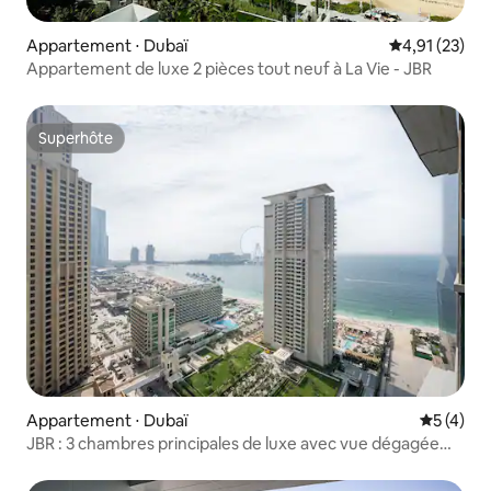
Appartement ⋅ Dubaï
Évaluation mo
4,91 (23)
Appartement de luxe 2 pièces tout neuf à La Vie - JBR
Superhôte
Superhôte
Appartement ⋅ Dubaï
Évaluatio
5 (4)
JBR : 3 chambres principales de luxe avec vue dégagée
sur la mer