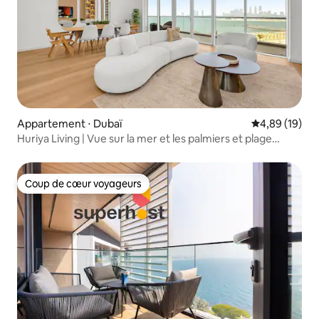
Appartement ⋅ Dubaï
Évaluation mo
4,89 (19)
Huriya Living | Vue sur la mer et les palmiers et plage
privée
Coup de cœur voyageurs
Coup de cœur voyageurs