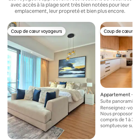
avec accès à la plage sont très bien notées pour leur
emplacement, leur propreté et bien plus encore.
Coup de cœur voyageurs
Coup de cœur vo
Coup de cœur voyageurs
Coup de cœur vo
Appartement ⋅ Du
Suite panoramiqu
JW Marriott Dubai
Renseignez-vous su
Nous proposons de
compris de 1 à 3 m
somptueuse suite
JW Marriott Dubai
Un superbe lieu d