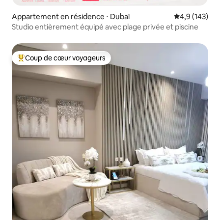
Appartement en résidence ⋅ Dubaï
Évaluation mo
4,9 (143)
Studio entièrement équipé avec plage privée et piscine
Coup de cœur voyageurs
Coups de cœur voyageurs les plus appréciés