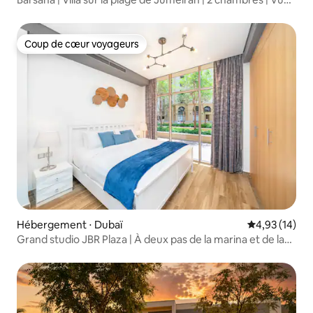
sur la marina
Coup de cœur voyageurs
Coup de cœur voyageurs
Hébergement ⋅ Dubaï
Évaluation mo
4,93 (14)
Grand studio JBR Plaza | À deux pas de la marina et de la
plage !