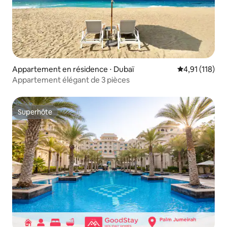
Appartement en résidence ⋅ Dubaï
Évaluation moy
4,91 (118)
Appartement élégant de 3 pièces
Superhôte
Superhôte