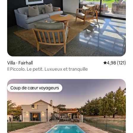
Villa ⋅ Fairhall
Évaluation moy
4,98 (121)
Il Piccolo. Le petit. Luxueux et tranquille
Coup de cœur voyageurs
Coup de cœur voyageurs