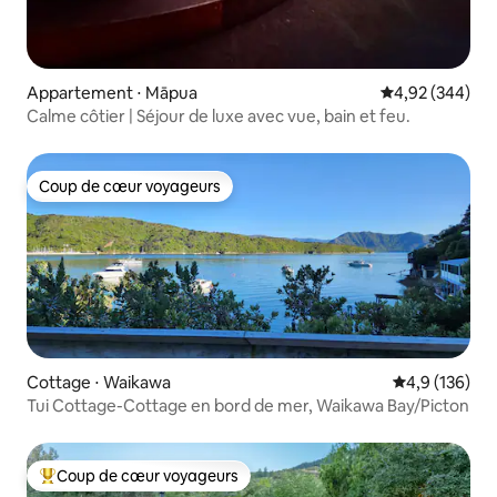
Appartement ⋅ Māpua
Évaluation moy
4,92 (344)
Calme côtier | Séjour de luxe avec vue, bain et feu.
Coup de cœur voyageurs
Coup de cœur voyageurs
Cottage ⋅ Waikawa
Évaluation mo
4,9 (136)
Tui Cottage-Cottage en bord de mer, Waikawa Bay/Picton
Coup de cœur voyageurs
Coups de cœur voyageurs les plus appréciés