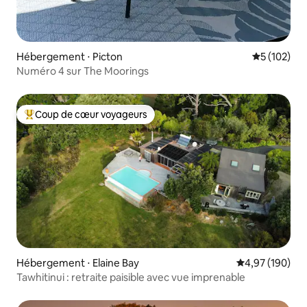
Hébergement ⋅ Picton
Évaluation 
5 (102)
Numéro 4 sur The Moorings
Coup de cœur voyageurs
Coups de cœur voyageurs les plus appréciés
Hébergement ⋅ Elaine Bay
Évaluation moy
4,97 (190)
Tawhitinui : retraite paisible avec vue imprenable