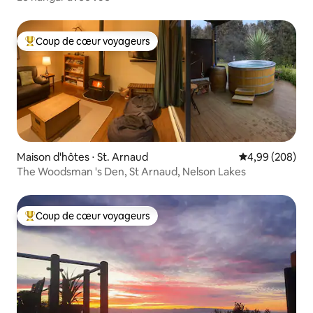
Coup de cœur voyageurs
Coups de cœur voyageurs les plus appréciés
Maison d'hôtes ⋅ St. Arnaud
Évaluation moy
4,99 (208)
The Woodsman 's Den, St Arnaud, Nelson Lakes
Coup de cœur voyageurs
Coups de cœur voyageurs les plus appréciés