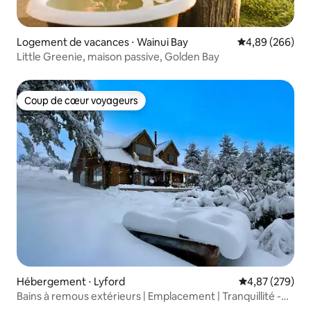
Logement de vacances ⋅ Wainui Bay
Évaluation moy
4,89 (266)
Little Greenie, maison passive, Golden Bay
Coup de cœur voyageurs
Coup de cœur voyageurs
Hébergement ⋅ Lyford
Évaluation moy
4,87 (279)
Bains à remous extérieurs | Emplacement | Tranquillité -
ML4186