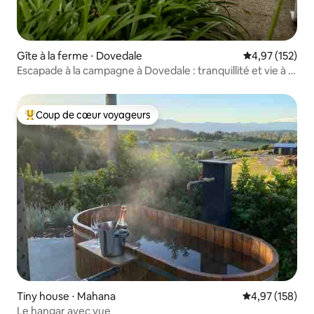
Gîte à la ferme ⋅ Dovedale
Évaluation moy
4,97 (152)
Escapade à la campagne à Dovedale : tranquillité et vie à la
ferme
Coup de cœur voyageurs
Coups de cœur voyageurs les plus appréciés
Tiny house ⋅ Mahana
Évaluation moy
4,97 (158)
Le hangar avec vue