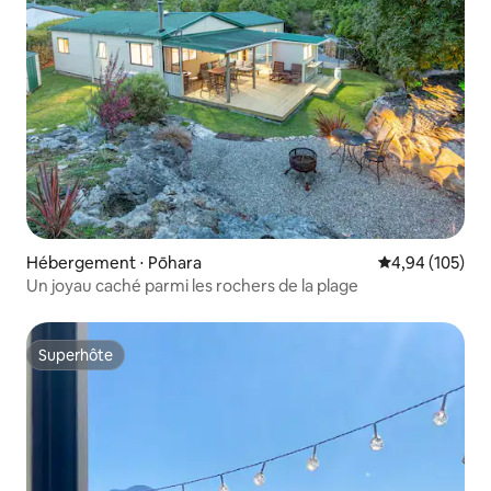
Hébergement ⋅ Pōhara
Évaluation moy
4,94 (105)
Un joyau caché parmi les rochers de la plage
Superhôte
Superhôte