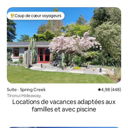
Coup de cœur voyageurs
Coups de cœur voyageurs les plus appréciés
Suite ⋅ Spring Creek
Évaluation moy
4,98 (448)
Tironui Hideaway.
Locations de vacances adaptées aux
familles et avec piscine