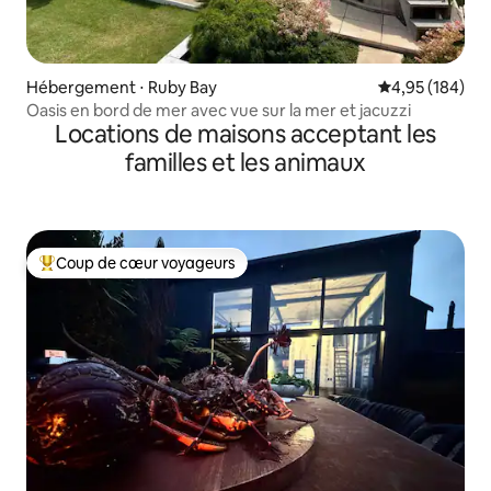
Hébergement ⋅ Ruby Bay
Évaluation moy
4,95 (184)
Oasis en bord de mer avec vue sur la mer et jacuzzi
Locations de maisons acceptant les
familles et les animaux
Coup de cœur voyageurs
Coups de cœur voyageurs les plus appréciés