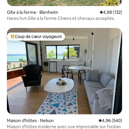
Gîte à la ferme ⋅ Blenheim
Évaluation moy
4,98 (132)
Hares hut Gîte à la ferme Chiens et chevaux acceptés.
Coup de cœur voyageurs
Coups de cœur voyageurs les plus appréciés
Maison d'hôtes ⋅ Nelson
Évaluation moy
4,96 (540)
Maison d'hôtes moderne avec vue imprenable sur l'océan