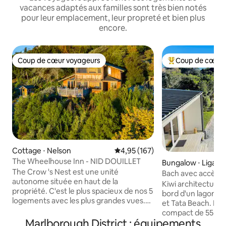
vacances adaptés aux familles sont très bien notés
pour leur emplacement, leur propreté et bien plus
encore.
Coup de cœur voyageurs
Coup de cœur 
Coup de cœur voyageurs
Coups de cœur vo
Cottage ⋅ Nelson
Évaluation moyenne sur la base 
4,95 (167)
The Wheelhouse Inn - NID DOUILLET
Bungalow ⋅ Ligar 
The Crow 's Nest est une unité
Bach avec accès pr
autonome située en haut de la
2 kayaks
Kiwi architectural
propriété. C'est le plus spacieux de nos 5
bord d'un lagon à 
logements avec les plus grandes vues.
et Tata Beach. Le Bach est un logement
Chaque chambre offre une vue
compact de 55 m²
spectaculaire sur la baie de Tasman
Marlborough District : équipements
terrasse abritée e