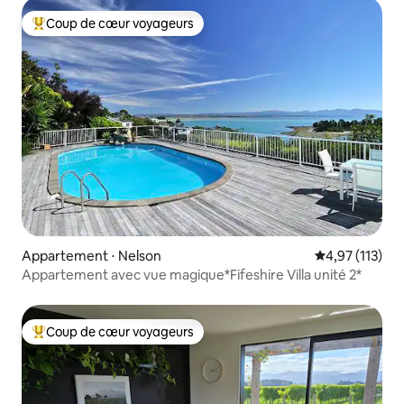
Coup de cœur voyageurs
Coups de cœur voyageurs les plus appréciés
Appartement ⋅ Nelson
Évaluation moy
4,97 (113)
Appartement avec vue magique*Fifeshire Villa unité 2*
Coup de cœur voyageurs
Coups de cœur voyageurs les plus appréciés