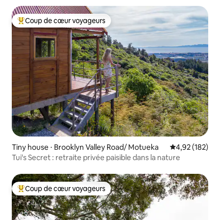
Coup de cœur voyageurs
Coups de cœur voyageurs les plus appréciés
Tiny house ⋅ Brooklyn Valley Road/ Motueka
Évaluation moy
4,92 (182)
Tui's Secret : retraite privée paisible dans la nature
Coup de cœur voyageurs
Coups de cœur voyageurs les plus appréciés