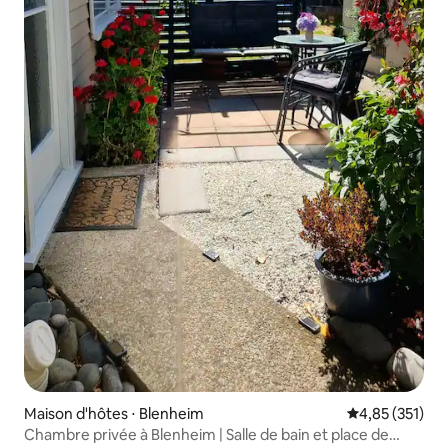
Maison d'hôtes ⋅ Blenheim
Évaluation moy
4,85 (351)
Chambre privée à Blenheim | Salle de bain et place de