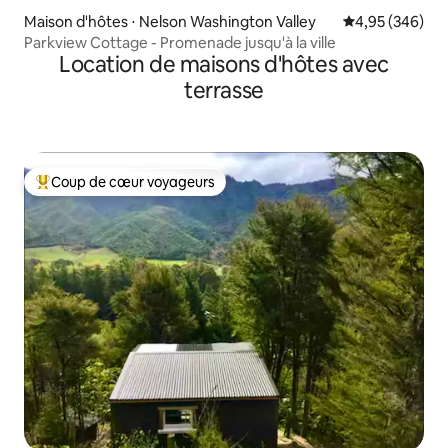
Maison d'hôtes ⋅ Nelson Washington Valley
Évaluation moy
4,95 (346)
Parkview Cottage - Promenade jusqu'à la ville
Location de maisons d'hôtes avec
terrasse
Coup de cœur voyageurs
Coups de cœur voyageurs les plus appréciés