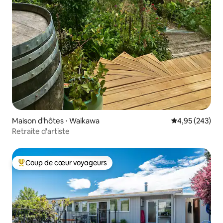
Maison d'hôtes ⋅ Waikawa
Évaluation moy
4,95 (243)
Retraite d'artiste
Coup de cœur voyageurs
Coups de cœur voyageurs les plus appréciés