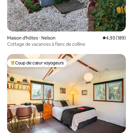
Maison d'hôtes ⋅ Nelson
Évaluation moy
4,93 (189)
Cottage de vacances à flanc de colline
Coup de cœur voyageurs
Coups de cœur voyageurs les plus appréciés