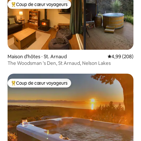
Coup de cœur voyageurs
Coups de cœur voyageurs les plus appréciés
Maison d'hôtes ⋅ St. Arnaud
Évaluation moy
4,99 (208)
The Woodsman 's Den, St Arnaud, Nelson Lakes
Coup de cœur voyageurs
Coups de cœur voyageurs les plus appréciés