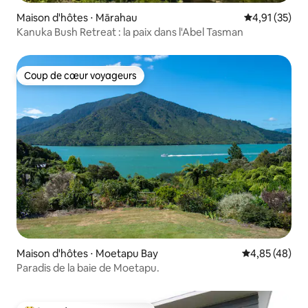
Maison d'hôtes ⋅ Mārahau
Évaluation mo
4,91 (35)
Kanuka Bush Retreat : la paix dans l'Abel Tasman
Coup de cœur voyageurs
Coup de cœur voyageurs
Maison d'hôtes ⋅ Moetapu Bay
Évaluation mo
4,85 (48)
Paradis de la baie de Moetapu.