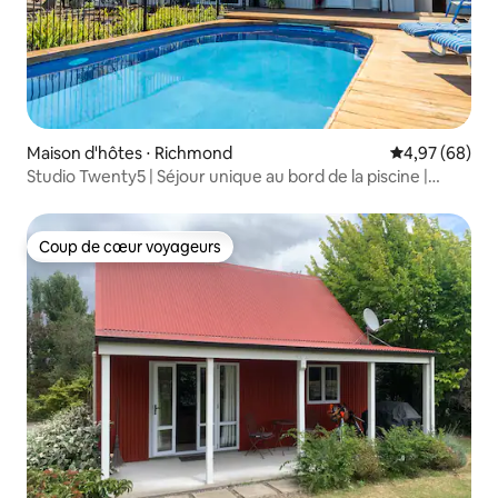
Maison d'hôtes ⋅ Richmond
Évaluation mo
4,97 (68)
Studio Twenty5 | Séjour unique au bord de la piscine |
Richmond
Coup de cœur voyageurs
Coup de cœur voyageurs