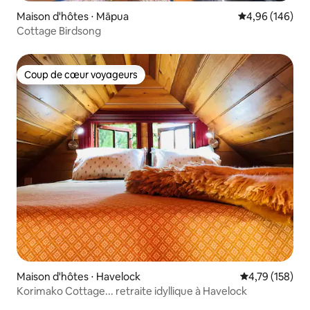
Maison d'hôtes ⋅ Māpua
Évaluation moy
4,96 (146)
Cottage Birdsong
Coup de cœur voyageurs
Coup de cœur voyageurs
Maison d'hôtes ⋅ Havelock
Évaluation moy
4,79 (158)
Korimako Cottage... retraite idyllique à Havelock