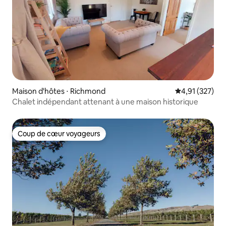
Maison d'hôtes ⋅ Richmond
Évaluation moy
4,91 (327)
Chalet indépendant attenant à une maison historique
Coup de cœur voyageurs
Coup de cœur voyageurs