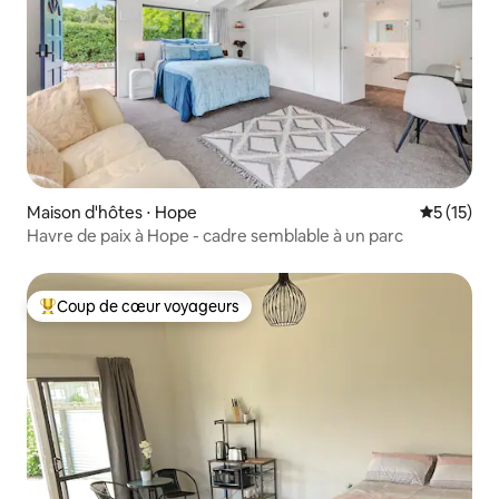
Maison d'hôtes ⋅ Hope
Évaluation
5 (15)
Havre de paix à Hope - cadre semblable à un parc
Coup de cœur voyageurs
Coups de cœur voyageurs les plus appréciés