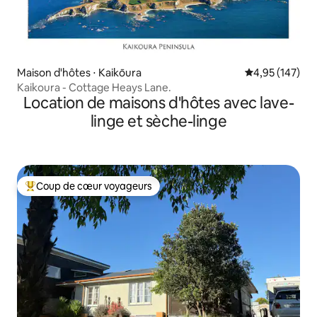
Maison d'hôtes ⋅ Kaikōura
Évaluation moy
4,95 (147)
Kaikoura - Cottage Heays Lane.
Location de maisons d'hôtes avec lave-
linge et sèche-linge
Coup de cœur voyageurs
Coups de cœur voyageurs les plus appréciés