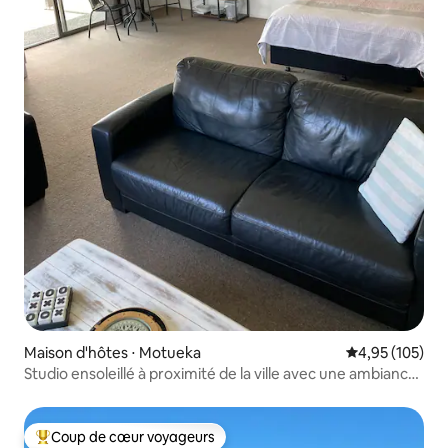
Maison d'hôtes ⋅ Motueka
Évaluation moy
4,95 (105)
Studio ensoleillé à proximité de la ville avec une ambiance
champêtre
Coup de cœur voyageurs
Coups de cœur voyageurs les plus appréciés