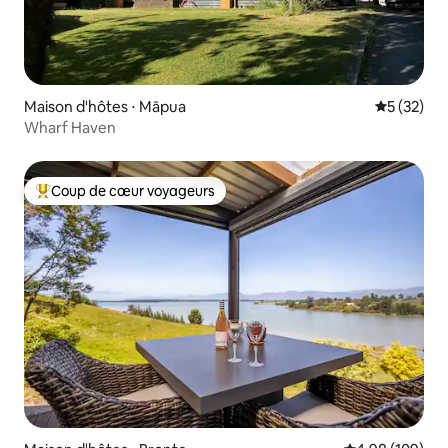
Maison d'hôtes ⋅ Māpua
Évaluation
5 (32)
Wharf Haven
Coup de cœur voyageurs
Coups de cœur voyageurs les plus appréciés