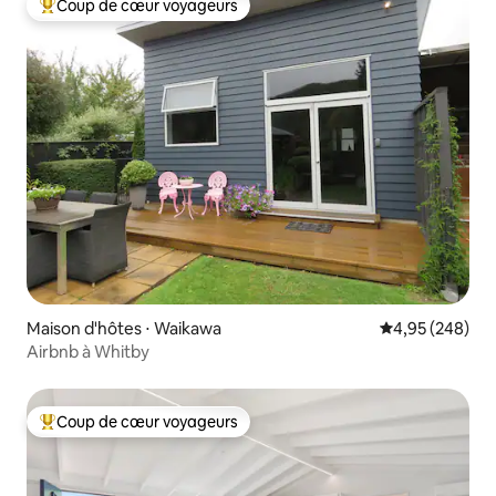
Coup de cœur voyageurs
Coups de cœur voyageurs les plus appréciés
Maison d'hôtes ⋅ Waikawa
Évaluation moy
4,95 (248)
Airbnb à Whitby
Coup de cœur voyageurs
Coups de cœur voyageurs les plus appréciés