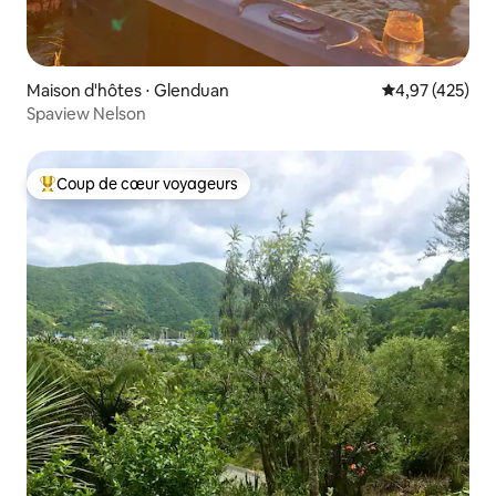
Maison d'hôtes ⋅ Glenduan
Évaluation moy
4,97 (425)
Spaview Nelson
Coup de cœur voyageurs
Coups de cœur voyageurs les plus appréciés