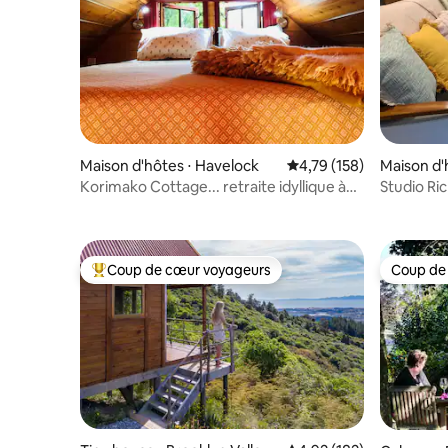
Maison d'hôtes ⋅ Havelock
Évaluation moyenne sur
4,79 (158)
Maison d'
Korimako Cottage... retraite idyllique à
Studio Ric
Havelock
Coup de cœur voyageurs
Coup de
Coups de cœur voyageurs les plus appréciés
Coup de