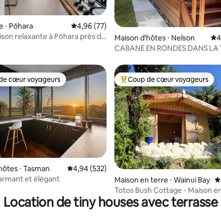
la base de 146 commentaires : 4,96 sur 5
e ⋅ Pōhara
Évaluation moyenne sur la base de 77 commen
4,96 (77)
ison relaxante à Pōhara près de
Maison d'hôtes ⋅ Nelson
Éva
4
CABANE EN RONDES DANS LA 
de cœur voyageurs
Coup de cœur voyageurs
 cœur voyageurs les plus appréciés
Coups de cœur voyageurs les p
hôtes ⋅ Tasman
Évaluation moyenne sur la base de 532 commen
4,94 (532)
la base de 342 commentaires : 4,96 sur 5
armant et élégant
Maison en terre ⋅ Wainui Bay
É
Totos Bush Cottage - Maison en
Location de tiny houses avec terrasse