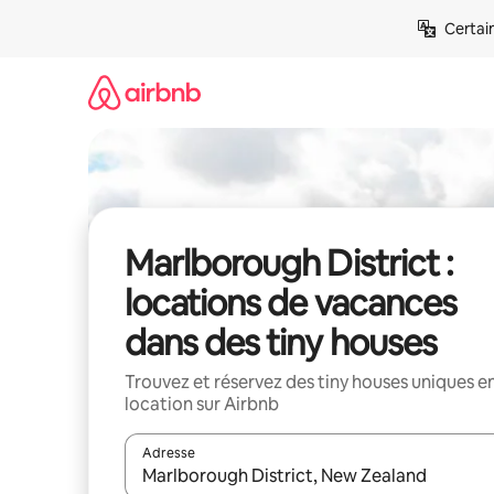
Aller
Certai
directement
au
contenu
Marlborough District :
locations de vacances
dans des tiny houses
Trouvez et réservez des tiny houses uniques e
location sur Airbnb
Adresse
Lorsque les résultats s'affichent, utilisez les flèc