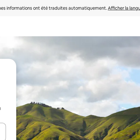
nes informations ont été traduites automatiquement. 
Afficher la lang
n
hes vers le haut et vers le bas pour les parcourir ou en appuyant et en fai