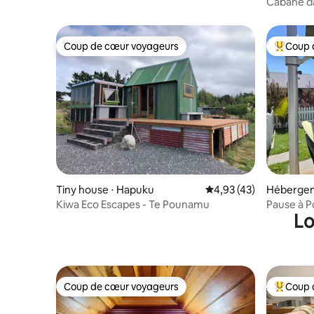
Cabane da
sur la mo
Coup de cœur voyageurs
Coup 
Coup de cœur voyageurs
Coups de
Tiny house ⋅ Hapuku
Évaluation moyenne su
4,93 (43)
Hébergem
Kiwa Eco Escapes - Te Pounamu
Pause à P
Lo
Coup de cœur voyageurs
Coup 
Coup de cœur voyageurs
Coups de