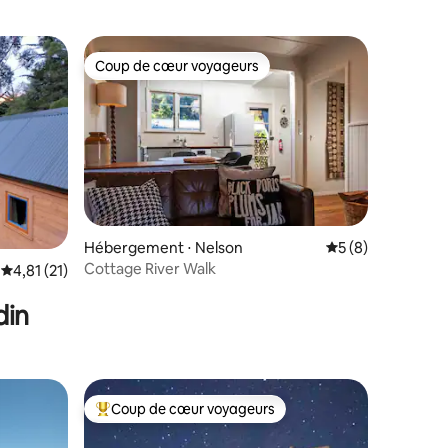
Coup de cœur voyageurs
Coup de cœur voyageurs
Hébergement ⋅ Nelson
Évaluation moyenn
5 (8)
Cottage River Walk
taires : 4,97 sur 5
Évaluation moyenne sur la base de 21 commentaires : 4,81 sur 5
4,81 (21)
din
Coup de cœur voyageurs
lus appréciés
Coups de cœur voyageurs les plus appréciés