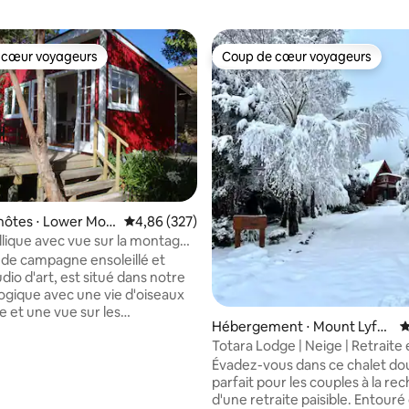
 cœur voyageurs
Coup de cœur voyageurs
 cœur voyageurs
Coup de cœur voyageurs
la base de 194 commentaires : 4,99 sur 5
hôtes ⋅ Lower Mou
Évaluation moyenne sur la base de 327 commen
4,86 (327)
yllique avec vue sur la montagne
re
 de campagne ensoleillé et
dio d'art, est situé dans notre
logique avec une vie d'oiseaux
 et une vue sur les
Hébergement ⋅ Mount Lyfor
É
. Rénové avec amour, il est
d Village
Totara Lodge | Neige | Retraite
nt indépendant avec une belle
- ML97564
où vous pourrez profiter de
Évadez-vous dans ce chalet doui
e soleil colorés et d'un
parfait pour les couples à la re
e ciel nocturne de campagne.
d'une retraite paisible. Entouré