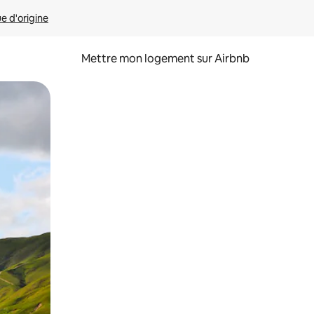
ue d'origine
Mettre mon logement sur Airbnb
sant glisser.