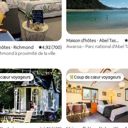
Maison d'hôtes ⋅ Abel Tasma
É
n National Park
Awaroa – Parc national d'Abel 
 la base de 158 commentaires : 4,79 sur 5
hôtes ⋅ Richmond
Évaluation moyenne sur la base de 700 commen
4,92 (700)
hmond à proximité de la ville
 cœur voyageurs
Coup de cœur voyageurs
 cœur voyageurs
Coups de cœur voyageurs les p