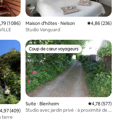
taires : 4,96 sur 5
luation moyenne sur la base de 1 086 commentaires : 4,79 sur 5
,79 (1 086)
Maison d'hôtes ⋅ Nelson
Évaluation moyenne sur
4,86 (236)
VILLE
Studio Vanguard
Coup de cœur voyageurs
lus appréciés
Coup de cœur voyageurs
taires : 4,94 sur 5
Suite ⋅ Blenheim
Évaluation moyenne sur
4,78 (577)
Studio avec jardin privé - à proximité de la
valuation moyenne sur la base de 409 commentaires : 4,97 sur 5
4,97 (409)
ville.
 terre