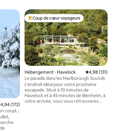
Appartem
Coup de cœur voyageurs
Coup
Coups de cœur voyageurs les plus appréciés
Coups d
Luxueux s
spacieux
Je suis l
renforcé 
particul
actuelles
confort et vot
derrière 
magnifiq
soigneus
taires : 4,86 sur 5
Hébergement ⋅ Havelock
Évaluation moyenne sur
4,98 (131)
qu'il faut
Spacieux
Le paradis dans les Marlborough Sounds
paix à appré
L'endroit idéal pour votre prochaine
pied à to
escapade. Situé à 10 minutes de
de la vill
Havelock et à 45 minutes de Blenheim, à
visites d
votre arrivée, vous vous retrouverez
valuation moyenne sur la base de 172 commentaires : 4,94 sur 5
4,94 (172)
porte. Li
entouré de brousse indigène et d'une
 en couple
faune aviaire abondante. Nos kayaks à
llet,
votre disposition et notre terrasse sur le
cherche
rivage sont à 2 minutes à pied de la plage.
 de
Un endroit idéal pour se détendre au