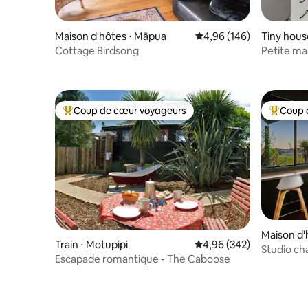
Maison d'hôtes ⋅ Māpua
Évaluation moyenne sur 
4,96 (146)
Tiny hous
Cottage Birdsong
Petite ma
la plage
Coup de cœur voyageurs
Coup 
Coups de cœur voyageurs les plus appréciés
Coups de
Maison d'
Train ⋅ Motupipi
Évaluation moyenne sur 
4,96 (342)
Studio ch
Escapade romantique - The Caboose