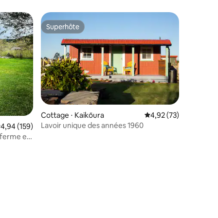
Superhôte
Superhôte
Cottage ⋅ Kaikōura
Évaluation moyenne su
4,92 (73)
Lavoir unique des années 1960
valuation moyenne sur la base de 159 commentaires : 4,94 sur 5
4,94 (159)
a ferme et
taires : 4,94 sur 5