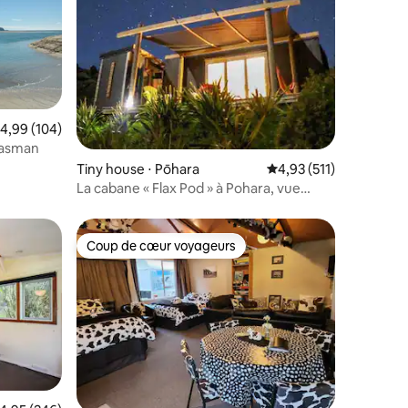
valuation moyenne sur la base de 104 commentaires : 4,99 sur 5
4,99 (104)
Tasman
taires : 4,92 sur 5
Tiny house ⋅ Pōhara
Évaluation moyenne sur
4,93 (511)
La cabane « Flax Pod » à Pohara, vue
imprenable sur la mer
Coup de cœur voyageurs
lus appréciés
Coup de cœur voyageurs