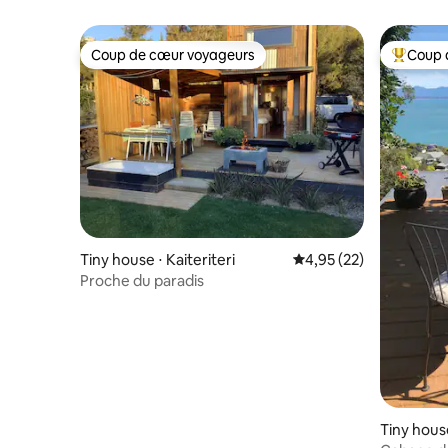
Coup de cœur voyageurs
Coup 
Coup de cœur voyageurs
Coups de
Tiny house ⋅ Kaiteriteri
Évaluation moyenne su
4,95 (22)
Proche du paradis
Tiny hous