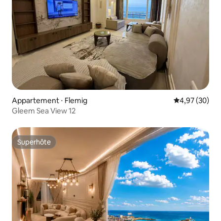
Appartement ⋅ Flemig
Évaluation mo
4,97 (30)
Gleem Sea View 12
Superhôte
Superhôte