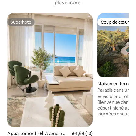
plus encore.
Superhôte
Coup de cœur vo
Superhôte
Coup de cœur vo
Maison en terre ⋅ 
Paradis dans une f
piscine et brasero
Envie d'une retrait
Bienvenue dans vo
désert niché au mi
journées chaudes d
nuits fraîches son
équilibrées ici av
de Siwan conçue s
Appartement ⋅ El-Alamein Vill
Évaluation moyenne sur la base
4,69 (13)