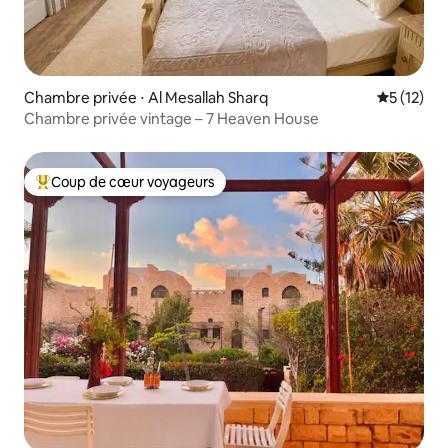
Chambre privée ⋅ Al Mesallah Sharq
Évaluation
5 (12)
Chambre privée vintage – 7 Heaven House
Coup de cœur voyageurs
Coups de cœur voyageurs les plus appréciés