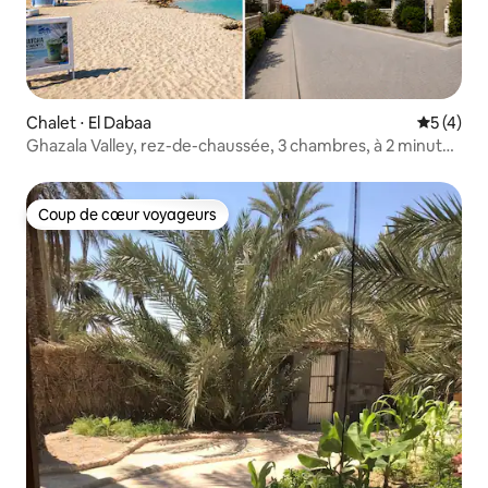
Chalet ⋅ El Dabaa
Évaluatio
5 (4)
Ghazala Valley, rez-de-chaussée, 3 chambres, à 2 minutes
à pied de la plage
Coup de cœur voyageurs
Coup de cœur voyageurs