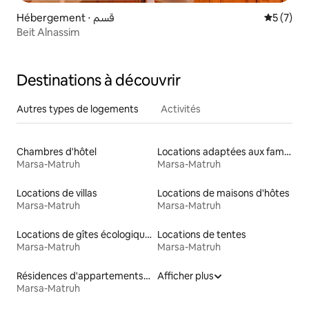
Hébergement ⋅ قسم
Évaluatio
5 (7)
Beit Alnassim
Destinations à découvrir
Autres types de logements
Activités
Chambres d'hôtel
Locations adaptées aux familles
Marsa-Matruh
Marsa-Matruh
Locations de villas
Locations de maisons d'hôtes
Marsa-Matruh
Marsa-Matruh
Locations de gîtes écologiques
Locations de tentes
Marsa-Matruh
Marsa-Matruh
Résidences d'appartements en location
Afficher plus
Marsa-Matruh