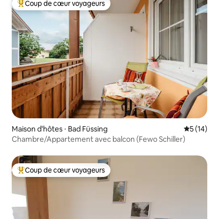
Coup de cœur voyageurs
Coups de cœur voyageurs les plus appréciés
Maison d'hôtes ⋅ Bad Füssing
Évaluation
5 (14)
Chambre/Appartement avec balcon (Fewo Schiller)
Coup de cœur voyageurs
Coups de cœur voyageurs les plus appréciés