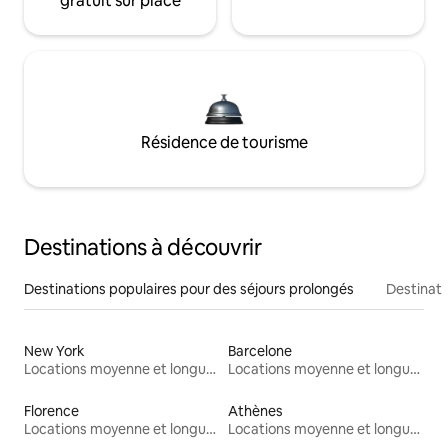
gratuit sur place
Résidence de tourisme
Destinations à découvrir
Destinations populaires pour des séjours prolongés
Destinati
New York
Barcelone
Locations moyenne et longue durée
Locations moyenne et longue durée
Florence
Athènes
Locations moyenne et longue durée
Locations moyenne et longue durée