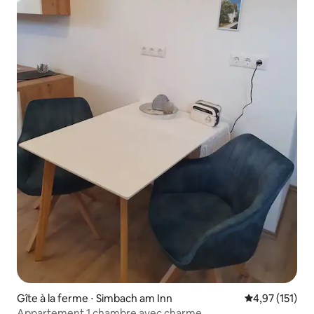
Gîte à la ferme ⋅ Simbach am Inn
Évaluation moy
4,97 (151)
Appartement 1 chambre avec charme